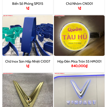
Biển Số Phòng SP015
Chữ Nhôm CN001
1
₫
1
₫
Chữ Inox Sơn Hấp Nhiệt CI007
Hộp Đèn Mica Tròn 55 HM001
1
₫
840,000
₫