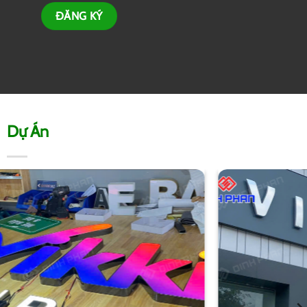
Dự Án