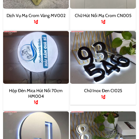
Dịch Vụ Mạ Crom Vàng MV002
Chữ Hút Nổi Mạ Crom CN005
1
₫
1
₫
Hộp Đèn Mica Hút Nổi 70cm
Chữ Inox Đen CI025
HM004
1
₫
1
₫