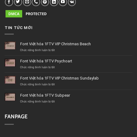
TIN TỨC MỚI
Font Việt hóa 1FTV VIP Christmas Beach
ở
Chức năng bình luận bị tắt
Font
Việt
Font Việt hóa 1FTV Psychoart
hóa
1FTV
ở
Chức năng bình luận bị tắt
VIP
Font
Christmas
Việt
Font Việt hóa 1FTV VIP Christmas Sundaylab
Beach
hóa
1FTV
ở
Chức năng bình luận bị tắt
Psychoart
Font
Việt
Font Việt hóa 1FTV Subpear
hóa
1FTV
ở
Chức năng bình luận bị tắt
VIP
Font
Christmas
Việt
Sundaylab
hóa
FANPAGE
1FTV
Subpear