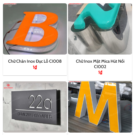
Chữ Inox Mặt Mica Hút Nổi
Chữ Chân Inox Đục Lỗ CI008
CI002
1
₫
1
₫