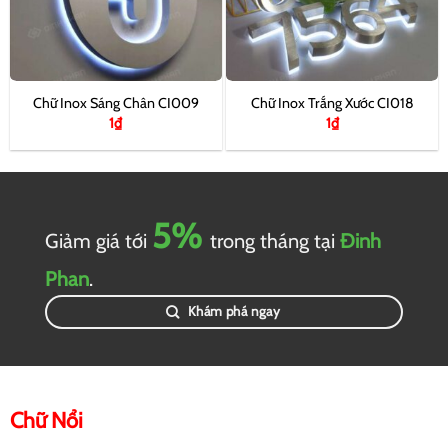
Chữ Inox Sáng Chân CI009
Chữ Inox Trắng Xước CI018
1
₫
1
₫
5%
Giảm giá tới
trong tháng tại
Đinh
Phan
.
Khám phá ngay
Chữ Nổi