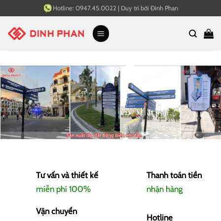
Bỏ
Hotline:
0947.45.0022
|
Duy trì bởi
Đinh Phan
qua
nội
dung
Tư vấn và thiết kế
Thanh toán tiền
miễn phí 100%
nhận hàng
Vận chuyển
Hotline