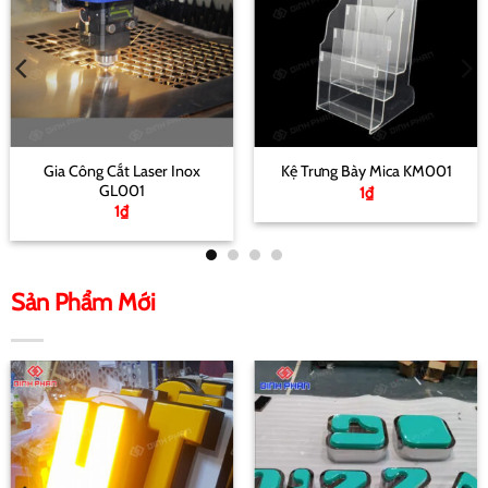
Gia Công Cắt Laser Inox
Kệ Trưng Bày Mica KM001
GL001
1
₫
1
₫
Sản Phẩm Mới