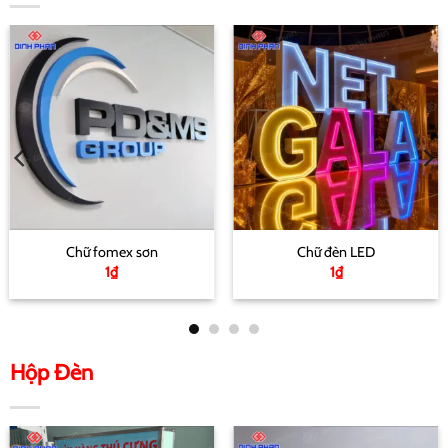
Chữ fomex sơn
Chữ đèn LED
1
₫
1
₫
Hộp Đèn