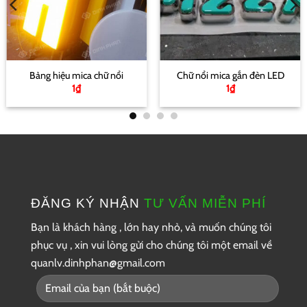
Bảng hiệu mica chữ nổi
Chữ nổi mica gắn đèn LED
1
₫
1
₫
ĐĂNG KÝ NHẬN
TƯ VẤN MIỄN PHÍ
Bạn là khách hàng , lớn hay nhỏ, và muốn chúng tôi
phục vụ , xin vui lòng gửi cho chúng tôi một
email về
quanlv.dinhphan@gmail.com