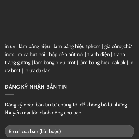
in uv
|
làm bảng hiệu
|
làm bảng hiệu tphcm
|
gia công chữ
inox
|
mica hút nổi
|
hộp đèn hút nổi
|
tranh điện
|
tranh
tráng gương
|
làm bảng hiệu bmt
|
làm bảng hiệu đaklak
|
in
uv bmt
|
in uv đaklak
ĐĂNG KÝ NHẬN BẢN TIN
Đăng ký nhận bản tin từ chúng tôi để không bỏ lỡ những
khuyến mại lớn dành riêng cho bạn.