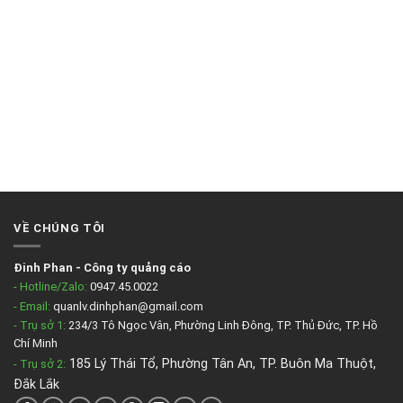
VỀ CHÚNG TÔI
Đinh Phan
-
Công ty quảng cáo
- Hotline/Zalo:
0947.45.0022
- Email:
quanlv.dinhphan@gmail.com
- Trụ sở 1:
234/3 Tô Ngọc Vân, Phường Linh Đông, TP. Thủ Đức, TP. Hồ
Chí Minh
185 Lý Thái Tổ, Phường Tân An, TP. Buôn Ma Thuột,
- Trụ sở 2
:
Đắk Lắk