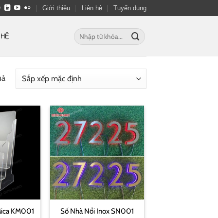
Giới thiệu
Liên hệ
Tuyển dụng
Tìm
 HỆ
kiếm:
uả
Mica KM001
Số Nhà Nổi Inox SN001