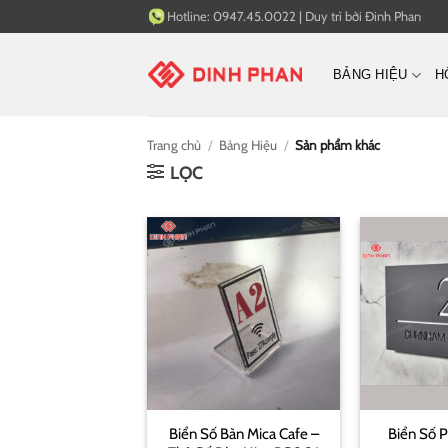
Bỏ
Hotline:
0947.45.0022
|
Duy trì bởi
Đinh Phan
qua
nội
BẢNG HIỆU
H
dung
Trang chủ
/
Bảng Hiệu
/
Sản phẩm khác
LỌC
Biển Số Bàn Mica Cafe –
Biển Số 