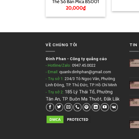
Thẻ Số Bàn Mica BS001
20,000
₫
VỀ CHÚNG TÔI
TIN
Đinh Phan
-
Công ty quảng cáo
- Hotline/Zalo:
0947.45.0022
- Email:
quanlv.dinhphan@gmail.com
- Trụ sở 1:
234/3 Tô Ngọc Vân, Phường
Linh Đông, TP. Thủ Đức, TP. Hồ Chí Minh
185 Lý Thái Tổ, Phường
- Trụ sở 2
:
Tân An, TP. Buôn Ma Thuột, Đắk Lắk