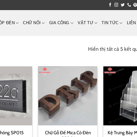
ỘP ĐÈN
CHỮ NỔI
GIA CÔNG
VẬT TƯ
TIN TỨC
LIÊN
Hiển thị tất cả 5 kết q
Chữ Gỗ Đế Mica Có Đèn
Phòng SP015
Kệ Trưng Bày 