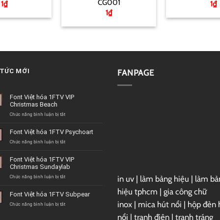
CG001
1
₫
1
₫
1
₫
 TỨC MỚI
FANPAGE
Font Việt hóa 1FTV VIP
Christmas Beach
ở
Chức năng bình luận bị tắt
Font
Việt
Font Việt hóa 1FTV Psychoart
hóa
1FTV
ở
Chức năng bình luận bị tắt
VIP
Font
Christmas
Việt
Font Việt hóa 1FTV VIP
Beach
hóa
Christmas Sundaylab
1FTV
Psychoart
in uv
|
làm bảng hiệu
|
làm bả
ở
Chức năng bình luận bị tắt
Font
hiệu tphcm
|
gia công chữ
Việt
Font Việt hóa 1FTV Subpear
hóa
inox
|
mica hút nổi
|
hộp đèn 
1FTV
ở
Chức năng bình luận bị tắt
VIP
Font
nổi
|
tranh điện
|
tranh tráng
Christmas
Việt