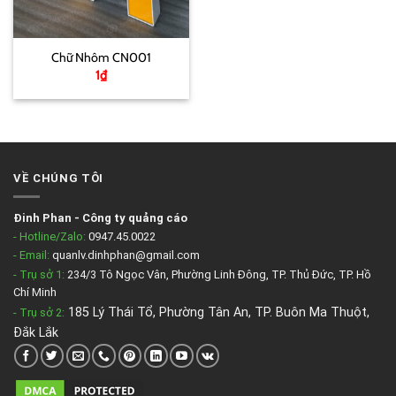
Chữ Nhôm CN001
1
₫
VỀ CHÚNG TÔI
Đinh Phan
-
Công ty quảng cáo
- Hotline/Zalo:
0947.45.0022
- Email:
quanlv.dinhphan@gmail.com
- Trụ sở 1:
234/3 Tô Ngọc Vân, Phường Linh Đông, TP. Thủ Đức, TP. Hồ
Chí Minh
185 Lý Thái Tổ, Phường Tân An, TP. Buôn Ma Thuột,
- Trụ sở 2
:
Đắk Lắk