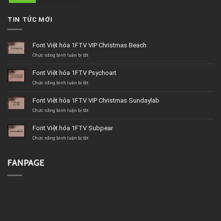
TIN TỨC MỚI
Font Việt hóa 1FTV VIP Christmas Beach
ở
Chức năng bình luận bị tắt
Font
Việt
Font Việt hóa 1FTV Psychoart
hóa
1FTV
ở
Chức năng bình luận bị tắt
VIP
Font
Christmas
Việt
Font Việt hóa 1FTV VIP Christmas Sundaylab
Beach
hóa
1FTV
ở
Chức năng bình luận bị tắt
Psychoart
Font
Việt
Font Việt hóa 1FTV Subpear
hóa
1FTV
ở
Chức năng bình luận bị tắt
VIP
Font
Christmas
Việt
Sundaylab
hóa
FANPAGE
1FTV
Subpear