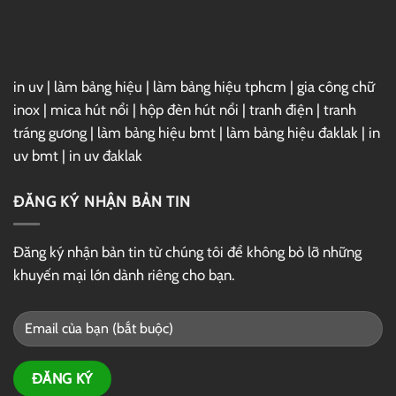
in uv
|
làm bảng hiệu
|
làm bảng hiệu tphcm
|
gia công chữ
inox
|
mica hút nổi
|
hộp đèn hút nổi
|
tranh điện
|
tranh
tráng gương
|
làm bảng hiệu bmt
|
làm bảng hiệu đaklak
|
in
uv bmt
|
in uv đaklak
ĐĂNG KÝ NHẬN BẢN TIN
Đăng ký nhận bản tin từ chúng tôi để không bỏ lỡ những
khuyến mại lớn dành riêng cho bạn.