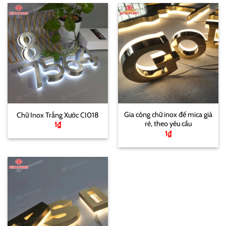
Gia công chữ inox đế mica giá
Chữ Inox Trắng Xước CI018
rẻ, theo yêu cầu
1
₫
1
₫