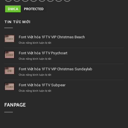
TIN TỨC MỚI
Font Việt hóa 1FTV VIP Christmas Beach
ở
Chức năng bình luận bị tắt
Font
Việt
Font Việt hóa 1FTV Psychoart
hóa
1FTV
ở
Chức năng bình luận bị tắt
VIP
Font
Christmas
Việt
Font Việt hóa 1FTV VIP Christmas Sundaylab
Beach
hóa
1FTV
ở
Chức năng bình luận bị tắt
Psychoart
Font
Việt
Font Việt hóa 1FTV Subpear
hóa
1FTV
ở
Chức năng bình luận bị tắt
VIP
Font
Christmas
Việt
Sundaylab
hóa
FANPAGE
1FTV
Subpear