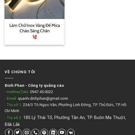
Làm Chữ Inox Vàng Đế Mica
Cháo Sáng Chân
1
₫
VỀ CHÚNG TÔI
Đinh Phan
-
Công ty quảng cáo
- Hotline/Zalo:
0947.45.0022
- Email:
quanlv.dinhphan@gmail.com
- Trụ sở 1:
234/3 Tô Ngọc Vân, Phường Linh Đông, TP. Thủ Đức, TP. Hồ
Chí Minh
185 Lý Thái Tổ, Phường Tân An, TP. Buôn Ma Thuột,
- Trụ sở 2
:
Đắk Lắk