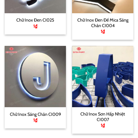
Chữ Inox Đen Đế Mica Sáng
Chữ Inox Đen CI025
Chân CI004
1
₫
1
₫
Chữ Inox Sơn Hấp Nhiệt
Chữ Inox Sáng Chân CI009
CI007
1
₫
1
₫