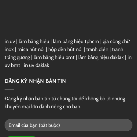
in uv
|
làm bảng hiệu
|
làm bảng hiệu tphcm
|
gia công chữ
inox
|
mica hút nổi
|
hộp đèn hút nổi
|
tranh điện
|
tranh
tráng gương
|
làm bảng hiệu bmt
|
làm bảng hiệu đaklak
|
in
uv bmt
|
in uv đaklak
ĐĂNG KÝ NHẬN BẢN TIN
Đăng ký nhận bản tin từ chúng tôi để không bỏ lỡ những
khuyến mại lớn dành riêng cho bạn.