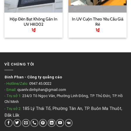
Hộp Đèn Bạt Không Gân In
In UV Cuộn Theo Yêu Cầu Giá
UV HK002
Rẻ
1
₫
1
₫
VỀ CHÚNG TÔI
Đinh Phan
-
Công ty quảng cáo
- Hotline/Zalo:
0947.45.0022
- Email:
quanlv.dinhphan@gmail.com
- Trụ sở 1:
234/3 Tô Ngọc Vân, Phường Linh Đông, TP. Thủ Đức, TP. Hồ
Chí Minh
185 Lý Thái Tổ, Phường Tân An, TP. Buôn Ma Thuột,
- Trụ sở 2
:
Đắk Lắk