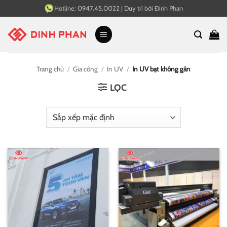
Bỏ
Hotline:
0947.45.0022
|
Duy trì bởi
Đinh Phan
qua
nội
dung
Trang chủ
/
Gia công
/
In UV
/
In UV bạt không gân
LỌC