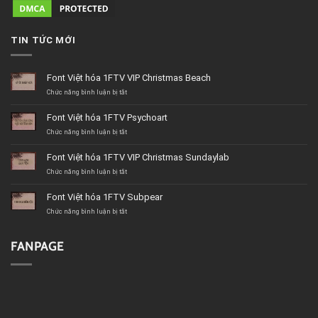
TIN TỨC MỚI
Font Việt hóa 1FTV VIP Christmas Beach
ở
Chức năng bình luận bị tắt
Font
Việt
Font Việt hóa 1FTV Psychoart
hóa
1FTV
ở
Chức năng bình luận bị tắt
VIP
Font
Christmas
Việt
Font Việt hóa 1FTV VIP Christmas Sundaylab
Beach
hóa
1FTV
ở
Chức năng bình luận bị tắt
Psychoart
Font
Việt
Font Việt hóa 1FTV Subpear
hóa
1FTV
ở
Chức năng bình luận bị tắt
VIP
Font
Christmas
Việt
Sundaylab
hóa
FANPAGE
1FTV
Subpear