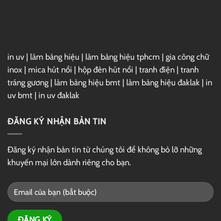
in uv
|
làm bảng hiệu
|
làm bảng hiệu tphcm
|
gia công chữ
inox
|
mica hút nổi
|
hộp đèn hút nổi
|
tranh điện
|
tranh
tráng gương
|
làm bảng hiệu bmt
|
làm bảng hiệu đaklak
|
in
uv bmt
|
in uv đaklak
ĐĂNG KÝ NHẬN BẢN TIN
Đăng ký nhận bản tin từ chúng tôi để không bỏ lỡ những
khuyến mại lớn dành riêng cho bạn.