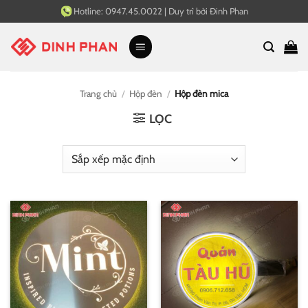
Bỏ
Hotline:
0947.45.0022
|
Duy trì bởi
Đinh Phan
qua
nội
dung
Trang chủ
/
Hộp đèn
/
Hộp đèn mica
LỌC