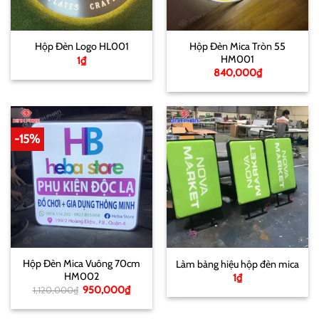
Hộp Đèn Mica Tròn 55
Hộp Đèn Logo HL001
HM001
1
₫
840,000
₫
-15%
Hộp Đèn Mica Vuông 70cm
Làm bảng hiệu hộp đèn mica
HM002
1
₫
Giá
Giá
950,000
₫
1,120,000
₫
gốc
hiện
là:
tại