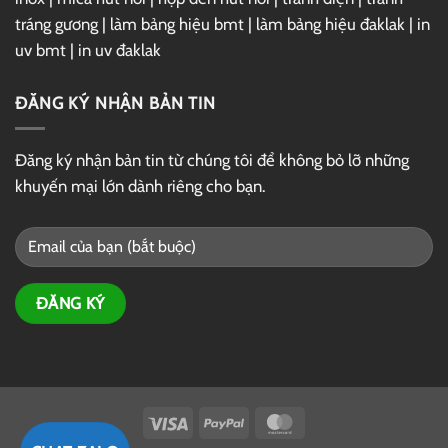
tráng gương
|
làm bảng hiệu bmt
|
làm bảng hiệu đaklak
|
in
uv bmt
|
in uv đaklak
ĐĂNG KÝ NHẬN BẢN TIN
Đăng ký nhận bản tin từ chúng tôi để không bỏ lỡ những
khuyến mại lớn dành riêng cho bạn.
Visa
PayPal
MasterCard