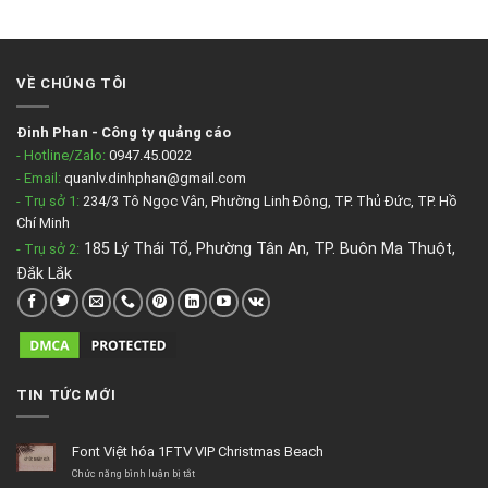
1,120,000₫.
là:
950,000₫.
VỀ CHÚNG TÔI
Đinh Phan
-
Công ty quảng cáo
- Hotline/Zalo:
0947.45.0022
- Email:
quanlv.dinhphan@gmail.com
- Trụ sở 1:
234/3 Tô Ngọc Vân, Phường Linh Đông, TP. Thủ Đức, TP. Hồ
Chí Minh
185 Lý Thái Tổ, Phường Tân An, TP. Buôn Ma Thuột,
- Trụ sở 2
:
Đắk Lắk
TIN TỨC MỚI
Font Việt hóa 1FTV VIP Christmas Beach
ở
Chức năng bình luận bị tắt