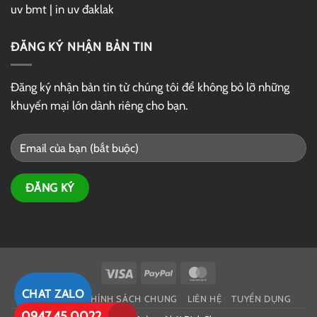
uv bmt
|
in uv đaklak
ĐĂNG KÝ NHẬN BẢN TIN
Đăng ký nhận bản tin từ chúng tôi để không bỏ lỡ những
khuyến mại lớn dành riêng cho bạn.
Visa
PayPal
MasterCard
CHAT ZALO
GIỚI THIỆU
CHÍNH SÁCH CHUNG
LIÊN HỆ
TUYỂN DỤNG
0947.45.0022