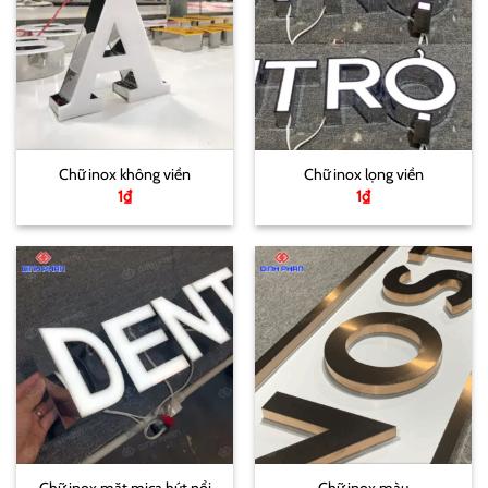
Chữ inox không viền
Chữ inox lọng viền
1
₫
1
₫