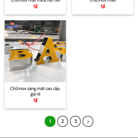
Chữ inox mặt mica hút nổi
Chữ inox màu
1
₫
1
₫
Chữ inox sáng mặt cao cấp,
giá rẻ
1
₫
1
2
3