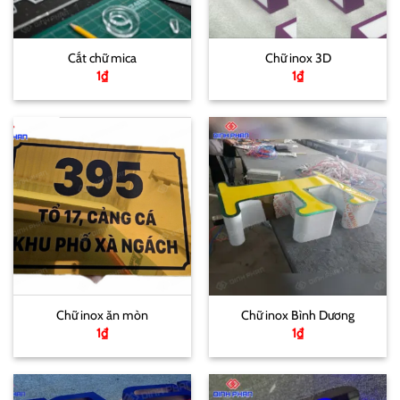
Cắt chữ mica
Chữ inox 3D
1
₫
1
₫
Chữ inox ăn mòn
Chữ inox Bình Dương
1
₫
1
₫