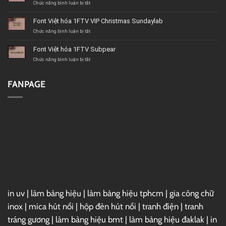
1FTV
ở
Chức năng bình luận bị tắt
VIP
Font
Christmas
Việt
Font Việt hóa 1FTV VIP Christmas Sundaylab
Beach
hóa
1FTV
ở
Chức năng bình luận bị tắt
Psychoart
Font
Việt
Font Việt hóa 1FTV Subpear
hóa
1FTV
ở
Chức năng bình luận bị tắt
VIP
Font
Christmas
Việt
Sundaylab
hóa
FANPAGE
1FTV
Subpear
in uv
|
làm bảng hiệu
|
làm bảng hiệu tphcm
|
gia công chữ
inox
|
mica hút nổi
|
hộp đèn hút nổi
|
tranh điện
|
tranh
tráng gương
|
làm bảng hiệu bmt
|
làm bảng hiệu đaklak
|
in