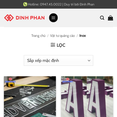
Bỏ
Hotline:
0947.45.0022
|
Duy trì bởi
Đinh Phan
qua
nội
dung
Trang chủ
/
Vật tư quảng cáo
/
Inox
LỌC