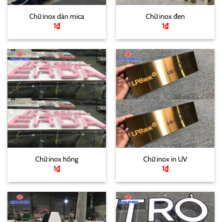
Chữ inox dán mica
Chữ inox đen
1
₫
1
₫
Chữ inox hồng
Chữ inox in UV
1
₫
1
₫