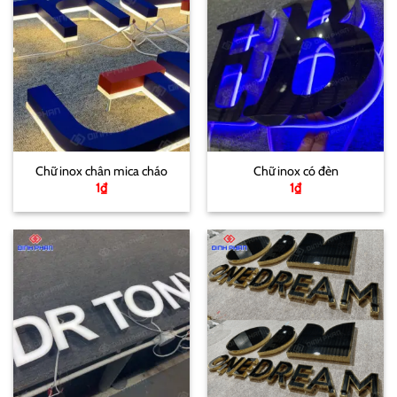
Chữ inox chân mica cháo
Chữ inox có đèn
1
₫
1
₫