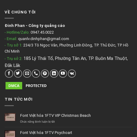
VỀ CHÚNG TÔI
Đinh Phan
-
Công ty quảng cáo
- Hotline/Zalo:
0947.45.0022
- Email:
quanlv.dinhphan@gmail.com
- Trụ sở 1:
234/3 Tô Ngọc Vân, Phường Linh Đông, TP. Thủ Đức, TP. Hồ
Chí Minh
185 Lý Thái Tổ, Phường Tân An, TP. Buôn Ma Thuột,
- Trụ sở 2
:
Đắk Lắk
TIN TỨC MỚI
Font Việt hóa 1FTV VIP Christmas Beach
ở
Chức năng bình luận bị tắt
Font
Việt
Font Việt hóa 1FTV Psychoart
hóa