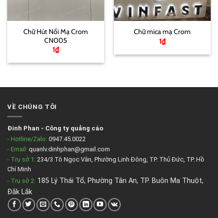
Chữ Hút Nổi Mạ Crom
Chữ mica mạ Crom
CN005
1
₫
1
₫
VỀ CHÚNG TÔI
Đinh Phan
-
Công ty quảng cáo
- Hotline/Zalo:
0947.45.0022
- Email:
quanlv.dinhphan@gmail.com
- Trụ sở 1:
234/3 Tô Ngọc Vân, Phường Linh Đông, TP. Thủ Đức, TP. Hồ
Chí Minh
185 Lý Thái Tổ, Phường Tân An, TP. Buôn Ma Thuột,
- Trụ sở 2
:
Đắk Lắk