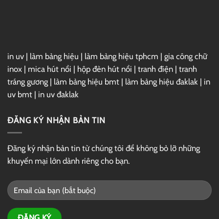
in uv
|
làm bảng hiệu
|
làm bảng hiệu tphcm
|
gia công chữ
inox
|
mica hút nổi
|
hộp đèn hút nổi
|
tranh điện
|
tranh
tráng gương
|
làm bảng hiệu bmt
|
làm bảng hiệu đaklak
|
in
uv bmt
|
in uv đaklak
ĐĂNG KÝ NHẬN BẢN TIN
Đăng ký nhận bản tin từ chúng tôi để không bỏ lỡ những
khuyến mại lớn dành riêng cho bạn.