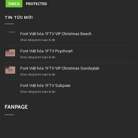
TIN TỨC MỚI
Font Việt hóa 1FTV VIP Christmas Beach
ở
Chức năng bình luận bị tắt
Font
Việt
Font Việt hóa 1FTV Psychoart
hóa
1FTV
ở
Chức năng bình luận bị tắt
VIP
Font
Christmas
Việt
Font Việt hóa 1FTV VIP Christmas Sundaylab
Beach
hóa
1FTV
ở
Chức năng bình luận bị tắt
Psychoart
Font
Việt
Font Việt hóa 1FTV Subpear
hóa
1FTV
ở
Chức năng bình luận bị tắt
VIP
Font
Christmas
Việt
Sundaylab
hóa
FANPAGE
1FTV
Subpear