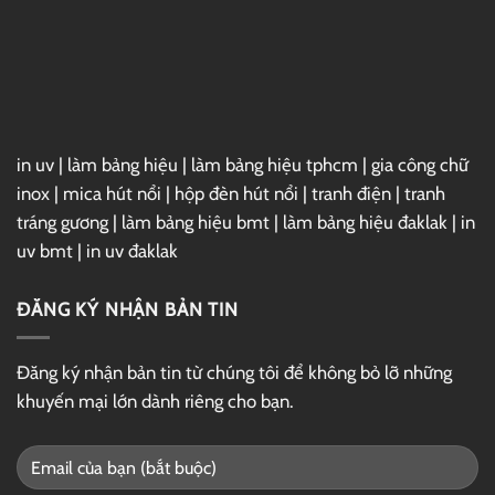
in uv
|
làm bảng hiệu
|
làm bảng hiệu tphcm
|
gia công chữ
inox
|
mica hút nổi
|
hộp đèn hút nổi
|
tranh điện
|
tranh
tráng gương
|
làm bảng hiệu bmt
|
làm bảng hiệu đaklak
|
in
uv bmt
|
in uv đaklak
ĐĂNG KÝ NHẬN BẢN TIN
Đăng ký nhận bản tin từ chúng tôi để không bỏ lỡ những
khuyến mại lớn dành riêng cho bạn.