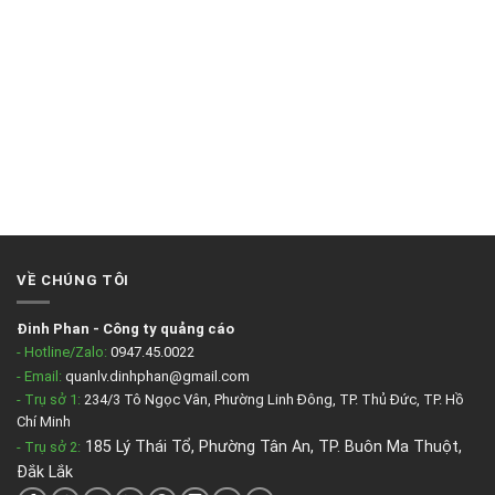
VỀ CHÚNG TÔI
Đinh Phan
-
Công ty quảng cáo
- Hotline/Zalo:
0947.45.0022
- Email:
quanlv.dinhphan@gmail.com
- Trụ sở 1:
234/3 Tô Ngọc Vân, Phường Linh Đông, TP. Thủ Đức, TP. Hồ
Chí Minh
185 Lý Thái Tổ, Phường Tân An, TP. Buôn Ma Thuột,
- Trụ sở 2
:
Đắk Lắk