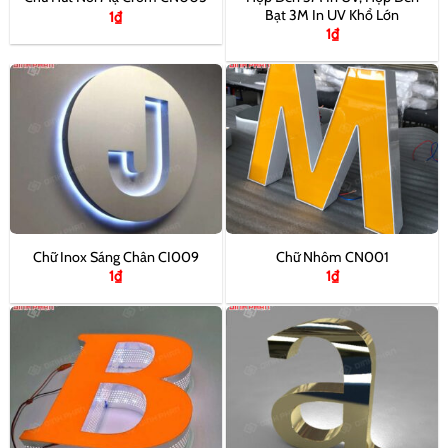
Bạt 3M In UV Khổ Lớn
1
₫
1
₫
Chữ Inox Sáng Chân CI009
Chữ Nhôm CN001
1
₫
1
₫