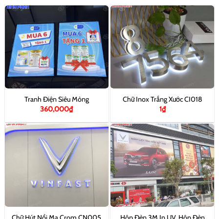
Tranh Điện Siêu Mỏng
Chữ Inox Trắng Xước CI018
360,000
₫
1
₫
Hộp Đèn 3M In UV, Hộp Đèn
Chữ Hút Nổi Mạ Crom CN005