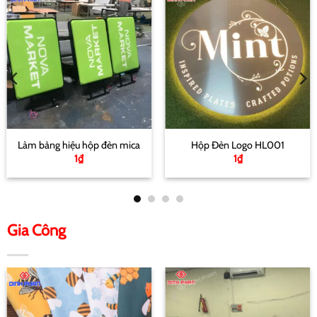
Làm bảng hiệu hộp đèn mica
Hộp Đèn Logo HL001
1
₫
1
₫
Gia Công