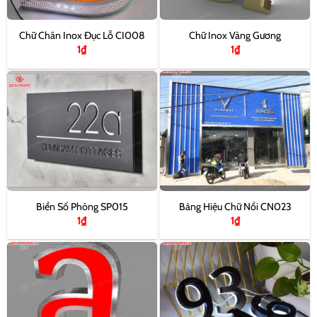
Chữ Chân Inox Đục Lỗ CI008
Chữ Inox Vàng Gương
1
₫
1
₫
Biển Số Phòng SP015
Bảng Hiệu Chữ Nổi CN023
1
₫
1
₫