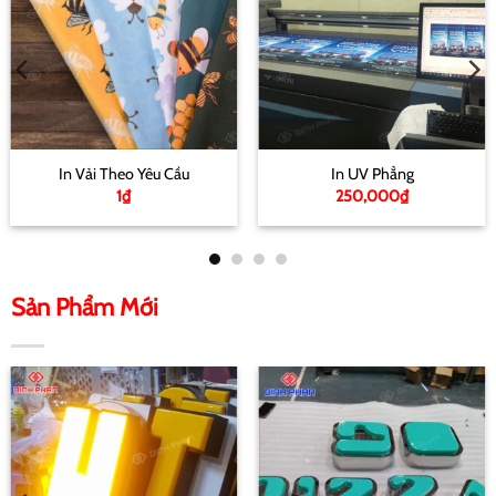
In Vải Theo Yêu Cầu
In UV Phẳng
1
₫
250,000
₫
Sản Phẩm Mới