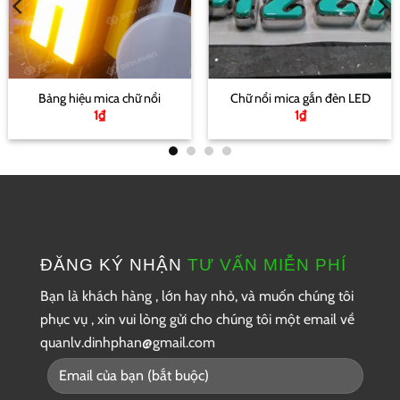
Bảng hiệu mica chữ nổi
Chữ nổi mica gắn đèn LED
1
₫
1
₫
ĐĂNG KÝ NHẬN
TƯ VẤN MIỄN PHÍ
Bạn là khách hàng , lớn hay nhỏ, và muốn chúng tôi
phục vụ , xin vui lòng gửi cho chúng tôi một
email về
quanlv.dinhphan@gmail.com