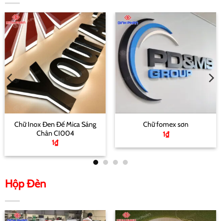
Chữ Inox Đen Đế Mica Sáng
Chữ fomex sơn
Chân CI004
1
₫
1
₫
Hộp Đèn