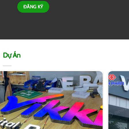
Dự Án