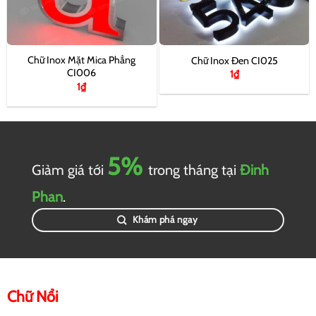
Chữ Inox Mặt Mica Phẳng
Chữ Inox Đen CI025
CI006
1
₫
1
₫
5%
Giảm giá tới
trong tháng tại
Đinh
Phan
.
Khám phá ngay
Chữ Nổi