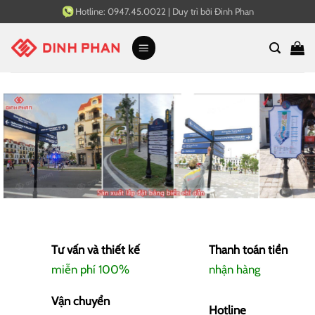
Bỏ
Hotline:
0947.45.0022
|
Duy trì bởi
Đinh Phan
qua
nội
dung
Tư vấn và thiết kế
Thanh toán tiền
miễn phí 100%
nhận hàng
Vận chuyển
Hotline