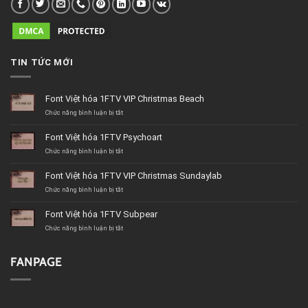
TIN TỨC MỚI
Font Việt hóa 1FTV VIP Christmas Beach
ở
Chức năng bình luận bị tắt
Font
Việt
Font Việt hóa 1FTV Psychoart
hóa
1FTV
ở
Chức năng bình luận bị tắt
VIP
Font
Christmas
Việt
Font Việt hóa 1FTV VIP Christmas Sundaylab
Beach
hóa
1FTV
ở
Chức năng bình luận bị tắt
Psychoart
Font
Việt
Font Việt hóa 1FTV Subpear
hóa
1FTV
ở
Chức năng bình luận bị tắt
VIP
Font
Christmas
Việt
Sundaylab
hóa
FANPAGE
1FTV
Subpear