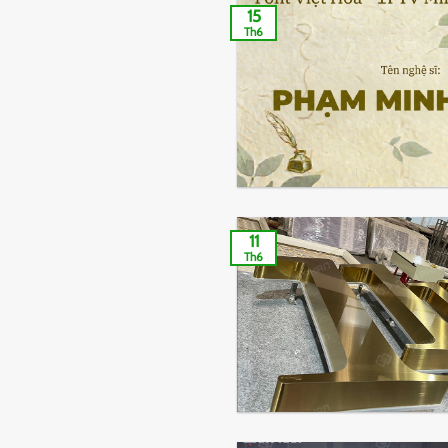
15
Th6
11
Th6