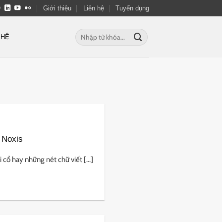
Giới thiệu
Liên hệ
Tuyển dụng
Tìm
 HỆ
kiếm:
 Noxis
cổ hay những nét chữ viết [...]