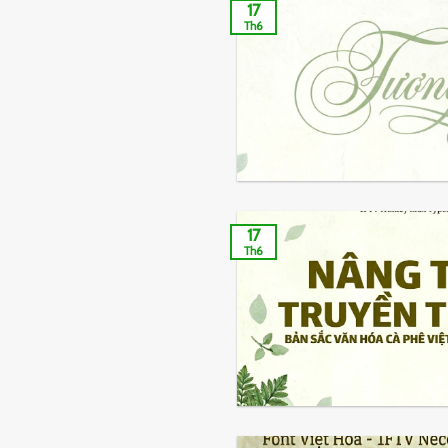
17
Th6
17
Th6