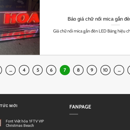
Báo giá chữ nổi mica gắn đ
Giá chữ nổi mica gắn đèn LED Bảng hiệu chữ 
…
4
5
6
7
8
9
10
…
 TỨC MỚI
FANPAGE
Font Việt hóa 1FTV VIP
Christmas Beach