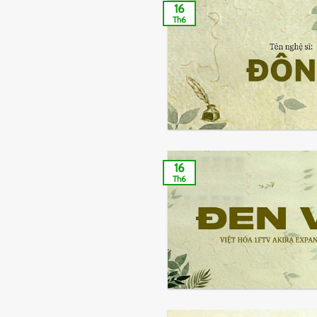
16
Th6
16
Th6