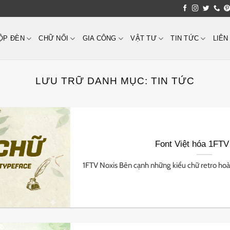
ỘP ĐÈN
CHỮ NỔI
GIA CÔNG
VẬT TƯ
TIN TỨC
LIÊN
LƯU TRỮ DANH MỤC:
TIN TỨC
Font Việt hóa 1FTV
1FTV Noxis Bên cạnh những kiểu chữ retro hoài 