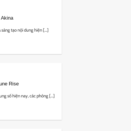
 Akina
 sáng tạo nội dung hiện [...]
une Rise
g số hiện nay, các phông [...]