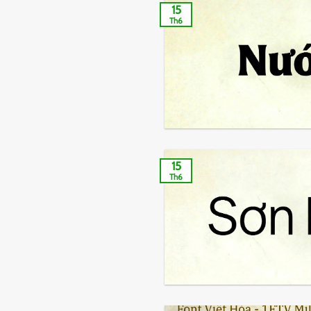
15
Th6
15
Th6