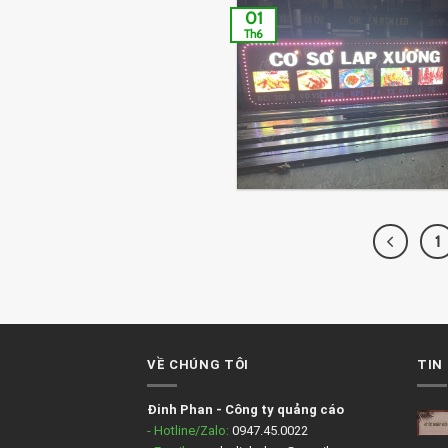
01
Th6
1
VỀ CHÚNG TÔI
TIN
Đinh Phan
-
Công ty quảng cáo
- Hotline/Zalo:
0947.45.0022