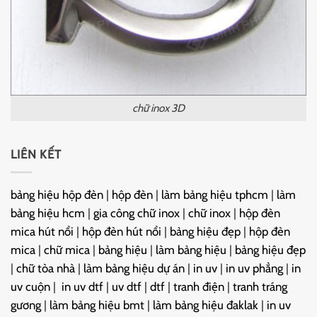
chữ inox 3D
LIÊN KẾT
bảng hiệu hộp đèn
|
hộp đèn
|
làm bảng hiệu tphcm
|
làm
bảng hiệu hcm
|
gia công chữ inox
|
chữ inox
|
hộp đèn
mica hút nổi
|
hộp đèn hút nổi
|
bảng hiệu đẹp
|
hộp đèn
mica
|
chữ mica
|
bảng hiệu
|
làm bảng hiệu
|
bảng hiệu đẹp
|
chữ tòa nhà
|
làm bảng hiệu dự án
|
in uv
|
in uv phẳng
|
in
uv cuộn
|
in uv dtf
|
uv dtf
|
dtf
|
tranh điện
|
tranh tráng
gương
|
làm bảng hiệu bmt
|
làm bảng hiệu đaklak
|
in uv