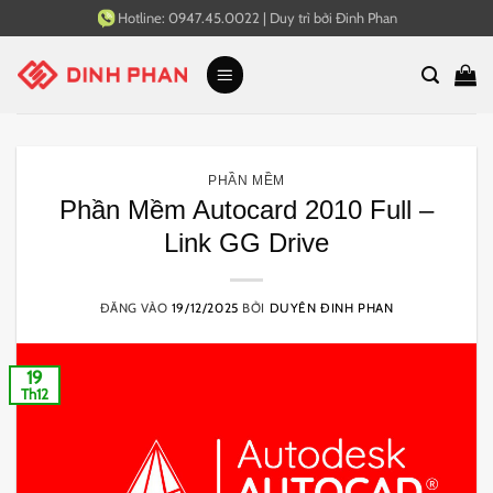
Bỏ
Hotline:
0947.45.0022
|
Duy trì bởi
Đinh Phan
qua
nội
dung
PHẦN MỀM
Phần Mềm Autocard 2010 Full –
Link GG Drive
ĐĂNG VÀO
19/12/2025
BỞI
DUYÊN ĐINH PHAN
19
Th12