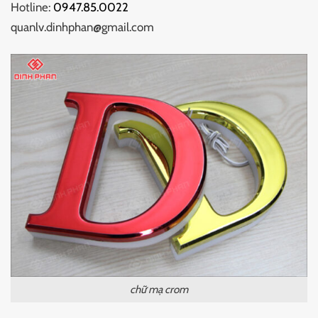
Hotline:
0947.85.0022
quanlv.dinhphan@gmail.com
chữ mạ crom