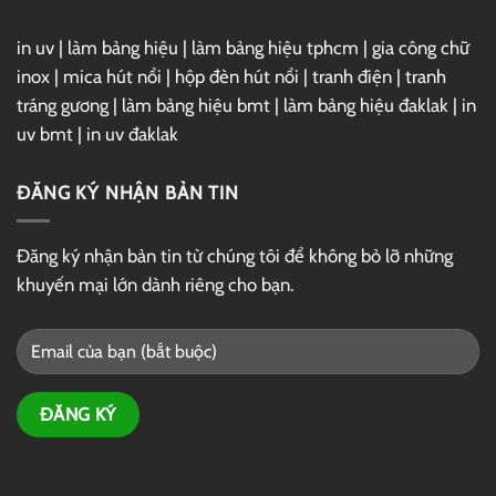
in uv
|
làm bảng hiệu
|
làm bảng hiệu tphcm
|
gia công chữ
inox
|
mica hút nổi
|
hộp đèn hút nổi
|
tranh điện
|
tranh
tráng gương
|
làm bảng hiệu bmt
|
làm bảng hiệu đaklak
|
in
uv bmt
|
in uv đaklak
ĐĂNG KÝ NHẬN BẢN TIN
Đăng ký nhận bản tin từ chúng tôi để không bỏ lỡ những
khuyến mại lớn dành riêng cho bạn.