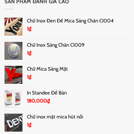
SẢN PHẨM ĐÁNH GIÁ CAO
Chữ Inox Đen Đế Mica Sáng Chân CI004
1
₫
Chữ Inox Sáng Chân CI009
1
₫
Chữ Mica Sáng Mặt
1
₫
In Standee Để Bàn
180,000
₫
Chữ inox mặt mica hút nổi
1
₫