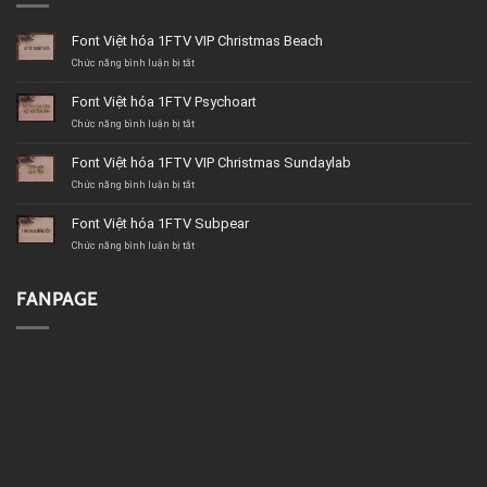
Font Việt hóa 1FTV VIP Christmas Beach
ở
Chức năng bình luận bị tắt
Font
Việt
Font Việt hóa 1FTV Psychoart
hóa
1FTV
ở
Chức năng bình luận bị tắt
VIP
Font
Christmas
Việt
Font Việt hóa 1FTV VIP Christmas Sundaylab
Beach
hóa
1FTV
ở
Chức năng bình luận bị tắt
Psychoart
Font
Việt
Font Việt hóa 1FTV Subpear
hóa
1FTV
ở
Chức năng bình luận bị tắt
VIP
Font
Christmas
Việt
Sundaylab
hóa
FANPAGE
1FTV
Subpear