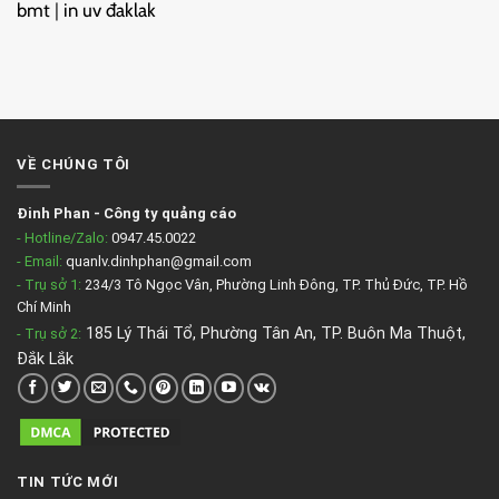
bmt
|
in uv đaklak
VỀ CHÚNG TÔI
Đinh Phan
-
Công ty quảng cáo
- Hotline/Zalo:
0947.45.0022
- Email:
quanlv.dinhphan@gmail.com
- Trụ sở 1:
234/3 Tô Ngọc Vân, Phường Linh Đông, TP. Thủ Đức, TP. Hồ
Chí Minh
185 Lý Thái Tổ, Phường Tân An, TP. Buôn Ma Thuột,
- Trụ sở 2
:
Đắk Lắk
TIN TỨC MỚI