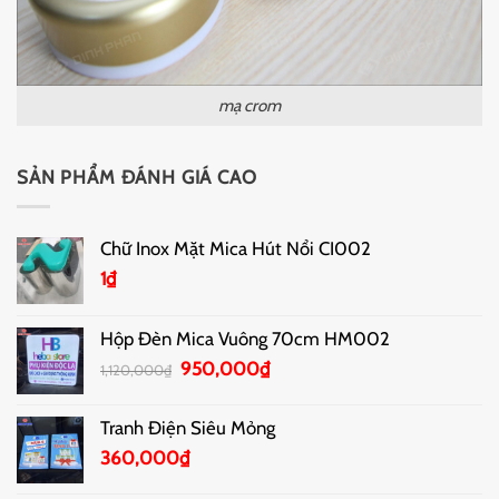
mạ crom
SẢN PHẨM ĐÁNH GIÁ CAO
Chữ Inox Mặt Mica Hút Nổi CI002
1
₫
Hộp Đèn Mica Vuông 70cm HM002
Giá
Giá
950,000
₫
1,120,000
₫
gốc
hiện
là:
tại
Tranh Điện Siêu Mỏng
1,120,000₫.
là:
360,000
₫
950,000₫.