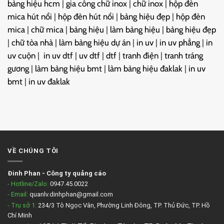
bảng hiệu hcm
|
gia công chữ inox
|
chữ inox
|
hộp đèn
mica hút nổi
|
hộp đèn hút nổi
|
bảng hiệu đẹp
|
hộp đèn
mica
|
chữ mica
|
bảng hiệu
|
làm bảng hiệu
|
bảng hiệu đẹp
|
chữ tòa nhà
|
làm bảng hiệu dự án
|
in uv
|
in uv phẳng
|
in
uv cuộn
|
in uv dtf
|
uv dtf
|
dtf
|
tranh điện
|
tranh tráng
gương
|
làm bảng hiệu bmt
|
làm bảng hiệu đaklak
|
in uv
bmt
|
in uv đaklak
VỀ CHÚNG TÔI
Đinh Phan
-
Công ty quảng cáo
- Hotline/Zalo:
0947.45.0022
- Email:
quanlv.dinhphan@gmail.com
- Trụ sở 1:
234/3 Tô Ngọc Vân, Phường Linh Đông, TP. Thủ Đức, TP. Hồ
Chí Minh