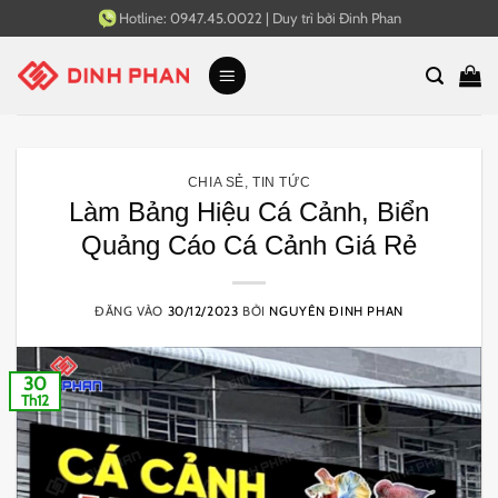
Bỏ
Hotline:
0947.45.0022
|
Duy trì bởi
Đinh Phan
qua
nội
dung
CHIA SẺ
,
TIN TỨC
Làm Bảng Hiệu Cá Cảnh, Biển
Quảng Cáo Cá Cảnh Giá Rẻ
ĐĂNG VÀO
30/12/2023
BỞI
NGUYÊN ĐINH PHAN
30
Th12