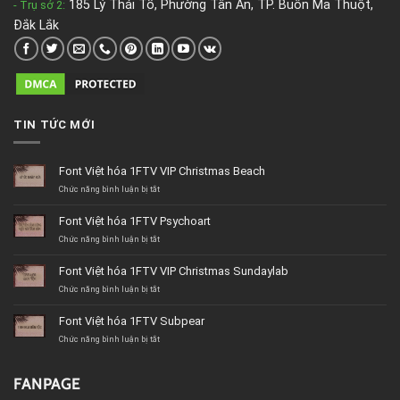
185 Lý Thái Tổ, Phường Tân An, TP. Buôn Ma Thuột,
- Trụ sở 2
:
Đắk Lắk
TIN TỨC MỚI
Font Việt hóa 1FTV VIP Christmas Beach
ở
Chức năng bình luận bị tắt
Font
Việt
Font Việt hóa 1FTV Psychoart
hóa
1FTV
ở
Chức năng bình luận bị tắt
VIP
Font
Christmas
Việt
Font Việt hóa 1FTV VIP Christmas Sundaylab
Beach
hóa
1FTV
ở
Chức năng bình luận bị tắt
Psychoart
Font
Việt
Font Việt hóa 1FTV Subpear
hóa
1FTV
ở
Chức năng bình luận bị tắt
VIP
Font
Christmas
Việt
Sundaylab
hóa
FANPAGE
1FTV