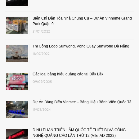
Biển Chỉ Dẫn Tòa Nhà Chung Cư – Dự Án Vinhome Grand
Park Quận 9
31/01/2022
Thi Công Logo Sunworld, Vòng Quay SunWorld Đà Nẵng
11/07/2022
Các loại bảng hiệu quảng cáo tại Đắk Lắk
09/09/2025
Dự Án Bảng Biển Vinmec – Bảng Hiệu Bệnh Viện Quốc Tế
19/02/2024
ĐINH PHAN TRIỂN LÃM QUỐC TẾ THIẾT BỊ VÀ CÔNG
NGHỆ QUẢNG CÁO LẦN THỨ 12 (VIETAD 2022)