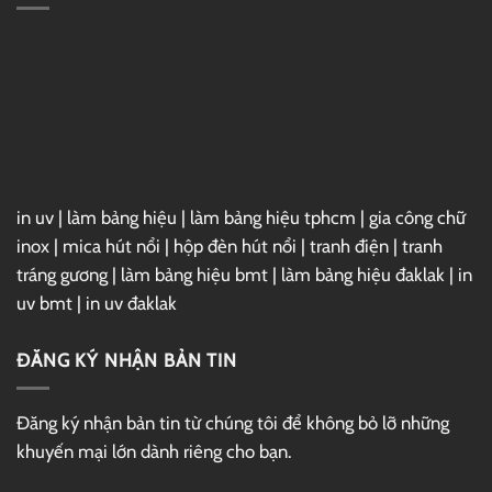
Subpear
in uv
|
làm bảng hiệu
|
làm bảng hiệu tphcm
|
gia công chữ
inox
|
mica hút nổi
|
hộp đèn hút nổi
|
tranh điện
|
tranh
tráng gương
|
làm bảng hiệu bmt
|
làm bảng hiệu đaklak
|
in
uv bmt
|
in uv đaklak
ĐĂNG KÝ NHẬN BẢN TIN
Đăng ký nhận bản tin từ chúng tôi để không bỏ lỡ những
khuyến mại lớn dành riêng cho bạn.