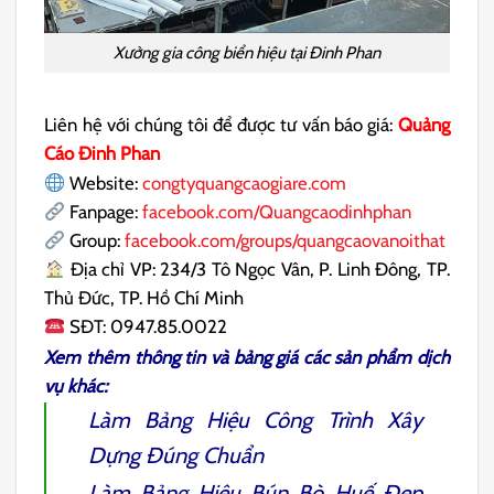
Xưởng gia công biển hiệu tại Đinh Phan
Liên hệ với chúng tôi để được tư vấn báo giá:
Quảng
Cáo Đinh Phan
Website:
congtyquangcaogiare.com
Fanpage:
facebook.com/Quangcaodinhphan
Group:
facebook.com/groups/quangcaovanoithat
Địa chỉ VP: 234/3 Tô Ngọc Vân, P. Linh Đông, TP.
Thủ Đức, TP. Hồ Chí Minh
SĐT: 0947.85.0022
Xem thêm thông tin và bảng giá các sản phẩm dịch
vụ khác:
Làm
Bảng Hiệu Công Trình Xây
Dựng
Đúng Chuẩn
Làm
Bảng Hiệu Bún Bò
Huế Đẹp