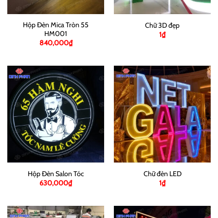
Hộp Đèn Mica Tròn 55
Chữ 3D đẹp
HM001
1
₫
840,000
₫
Hộp Đèn Salon Tóc
Chữ đèn LED
630,000
₫
1
₫