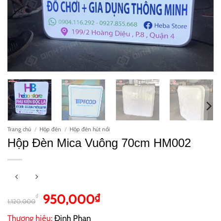
Trang chủ
/
Hộp đèn
/
Hộp đèn hút nổi
Hộp Đèn Mica Vuông 70cm HM002
Giá
Giá
950,000
₫
₫
1,120,000
gốc
hiện
Thương hiệu:
Đinh Phan