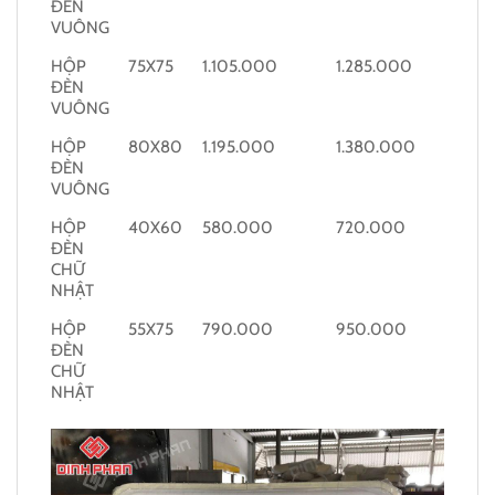
ĐÈN
VUÔNG
HỘP
75X75
1.105.000
1.285.000
ĐÈN
VUÔNG
HỘP
80X80
1.195.000
1.380.000
ĐÈN
VUÔNG
HỘP
40X60
580.000
720.000
ĐÈN
CHỮ
NHẬT
HỘP
55X75
790.000
950.000
ĐÈN
CHỮ
NHẬT