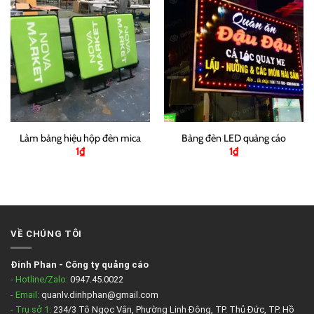
Làm bảng hiệu hộp đèn mica
Bảng đèn LED quảng cáo
1
₫
1
₫
VỀ CHÚNG TÔI
Đinh Phan
-
Công ty quảng cáo
- Hotline/Zalo:
0947.45.0022
- Email:
quanlv.dinhphan@gmail.com
- Trụ sở 1:
234/3 Tô Ngọc Vân, Phường Linh Đông, TP. Thủ Đức, TP. Hồ