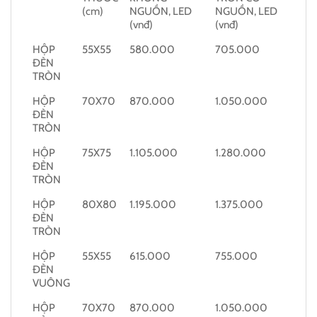
(cm)
NGUỒN, LED
NGUỒN, LED
(vnđ)
(vnđ)
HỘP
55X55
580.000
705.000
ĐÈN
TRÒN
HỘP
70X70
870.000
1.050.000
ĐÈN
TRÒN
HỘP
75X75
1.105.000
1.280.000
ĐÈN
TRÒN
HỘP
80X80
1.195.000
1.375.000
ĐÈN
TRÒN
HỘP
55X55
615.000
755.000
ĐÈN
VUÔNG
HỘP
70X70
870.000
1.050.000