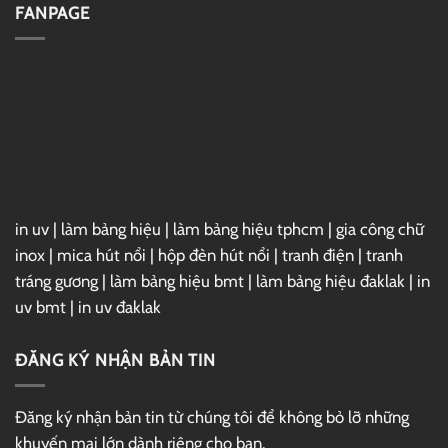
Sundaylab
hóa
FANPAGE
1FTV
Subpear
in uv
|
làm bảng hiệu
|
làm bảng hiệu tphcm
|
gia công chữ
inox
|
mica hút nổi
|
hộp đèn hút nổi
|
tranh điện
|
tranh
tráng gương
|
làm bảng hiệu bmt
|
làm bảng hiệu đaklak
|
in
uv bmt
|
in uv đaklak
ĐĂNG KÝ NHẬN BẢN TIN
Đăng ký nhận bản tin từ chúng tôi để không bỏ lỡ những
khuyến mại lớn dành riêng cho bạn.