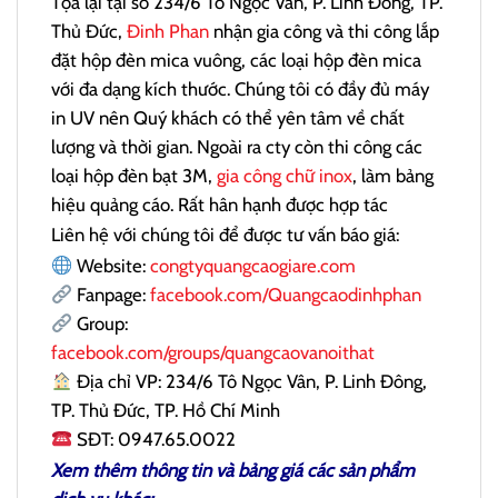
Tọa lại tại số 234/6 Tô Ngọc Vân, P. Linh Đông, TP.
Thủ Đức,
Đinh Phan
nhận gia công và thi công lắp
đặt hộp đèn mica vuông, các loại hộp đèn mica
với đa dạng kích thước. Chúng tôi có đầy đủ máy
in UV nên Quý khách có thể yên tâm về chất
lượng và thời gian. Ngoài ra cty còn thi công các
loại hộp đèn bạt 3M,
gia công chữ inox
, làm bảng
hiệu quảng cáo. Rất hân hạnh được hợp tác
Liên hệ với chúng tôi để được tư vấn báo giá:
Website:
congtyquangcaogiare.com
Fanpage:
facebook.com/Quangcaodinhphan
Group:
facebook.com/groups/quangcaovanoithat
Địa chỉ VP: 234/6 Tô Ngọc Vân, P. Linh Đông,
TP. Thủ Đức, TP. Hồ Chí Minh
SĐT: 0947.65.0022
Xem thêm thông tin và bảng giá các sản phẩm