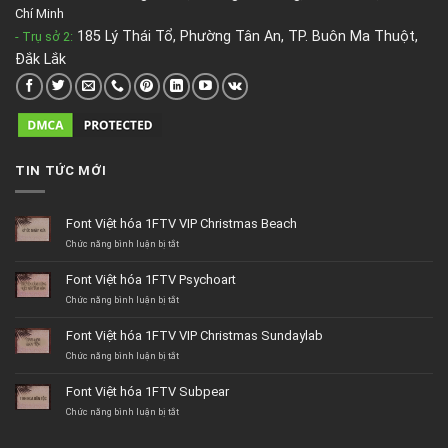
Chí Minh
185 Lý Thái Tổ, Phường Tân An, TP. Buôn Ma Thuột,
- Trụ sở 2
:
Đắk Lắk
TIN TỨC MỚI
Font Việt hóa 1FTV VIP Christmas Beach
ở
Chức năng bình luận bị tắt
Font
Việt
Font Việt hóa 1FTV Psychoart
hóa
1FTV
ở
Chức năng bình luận bị tắt
VIP
Font
Christmas
Việt
Font Việt hóa 1FTV VIP Christmas Sundaylab
Beach
hóa
1FTV
ở
Chức năng bình luận bị tắt
Psychoart
Font
Việt
Font Việt hóa 1FTV Subpear
hóa
1FTV
ở
Chức năng bình luận bị tắt
VIP
Font
Christmas
Việt