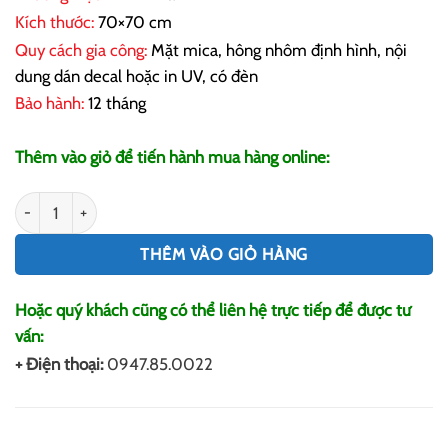
là:
tại
Kích thước:
70×70 cm
1,120,000₫.
là:
Quy cách gia công:
Mặt mica, hông nhôm định hình, nội
950,000₫.
dung dán decal hoặc in UV, có đèn
Bảo hành:
12 tháng
Thêm vào giỏ để tiến hành mua hàng online:
Hộp Đèn Mica Vuông 70cm HM002 số lượng
THÊM VÀO GIỎ HÀNG
Hoặc quý khách cũng có thể liên hệ trực tiếp để được tư
vấn:
+ Điện thoại:
0947.85.0022