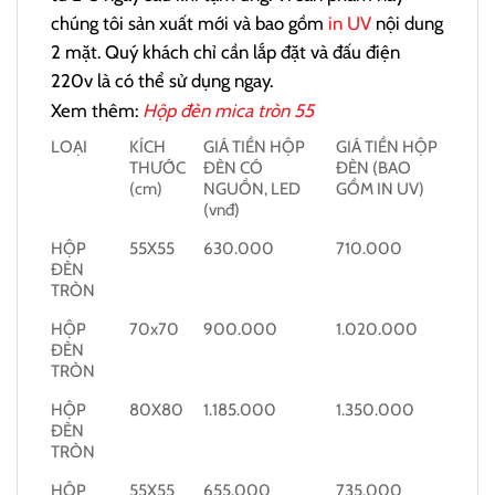
chúng tôi sản xuất mới và bao gồm
in UV
nội dung
2 mặt. Quý khách chỉ cần lắp đặt và đấu điện
220v là có thể sử dụng ngay.
Xem thêm:
Hộp đèn mica tròn 55
LOẠI
KÍCH
GIÁ TIỀN HỘP
GIÁ TIỀN HỘP
THƯỚC
ĐÈN CÓ
ĐÈN (BAO
(cm)
NGUỒN, LED
GỒM IN UV)
(vnđ)
HỘP
55X55
630.000
710.000
ĐÈN
TRÒN
HỘP
70x70
900.000
1.020.000
ĐÈN
TRÒN
HỘP
80X80
1.185.000
1.350.000
ĐÈN
TRÒN
HỘP
55X55
655.000
735.000