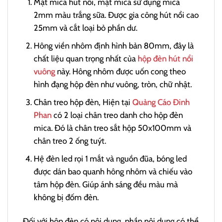
Mặt mica hút nổi, mặt mica sử dụng mica
2mm màu trắng sữa. Được gia công hút nổi cao
25mm và cắt loại bỏ phần dư.
Hông viền nhôm định hình bản 80mm, đây là
chất liệu quan trọng nhất của
hộp đèn hút nổi
vuông
này. Hông nhôm được uốn cong theo
hình đạng hộp đèn như vuông, tròn, chữ nhật.
Chân treo hộp đèn, Hiện tại
Quảng Cáo Đinh
Phan
có 2 loại chân treo danh cho hộp đèn
mica. Đó là chân treo sắt hộp 50x100mm và
chân treo 2 ống tuýt.
Hệ đèn led rọi 1 mắt và nguồn đũa, bóng led
được dán bao quanh hông nhôm và chiếu vào
tâm hộp đèn. Giúp ánh sáng đều màu mà
không bị đốm đèn.
Đối với hộp đèn có nội dung, phần nội dung có thể