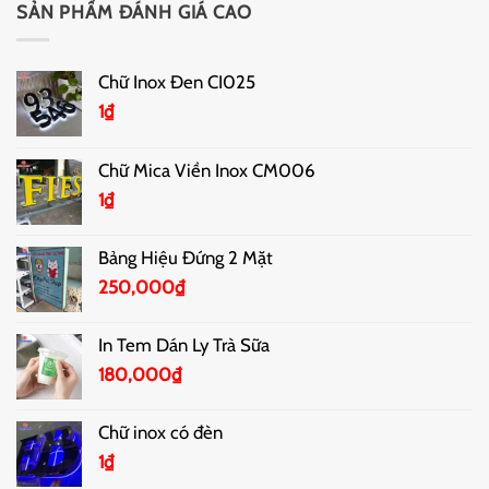
SẢN PHẨM ĐÁNH GIÁ CAO
Chữ Inox Đen CI025
1
₫
Chữ Mica Viền Inox CM006
1
₫
Bảng Hiệu Đứng 2 Mặt
250,000
₫
In Tem Dán Ly Trà Sữa
180,000
₫
Chữ inox có đèn
1
₫