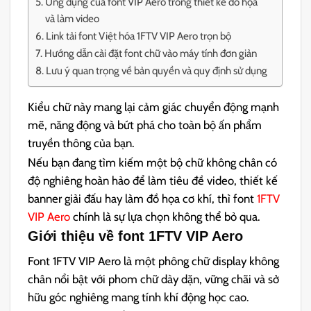
Ứng dụng của font VIP Aero trong thiết kế đồ họa
và làm video
Link tải font Việt hóa 1FTV VIP Aero trọn bộ
Hướng dẫn cài đặt font chữ vào máy tính đơn giản
Lưu ý quan trọng về bản quyền và quy định sử dụng
Kiểu chữ này mang lại cảm giác chuyển động mạnh
mẽ, năng động và bứt phá cho toàn bộ ấn phẩm
truyền thông của bạn.
Nếu bạn đang tìm kiếm một bộ chữ không chân có
độ nghiêng hoàn hảo để làm tiêu đề video, thiết kế
banner giải đấu hay làm đồ họa cơ khí, thì font
1FTV
VIP Aero
chính là sự lựa chọn không thể bỏ qua.
Giới thiệu về font 1FTV VIP Aero
Font 1FTV VIP Aero là một phông chữ display không
chân nổi bật với phom chữ dày dặn, vững chãi và sở
hữu góc nghiêng mang tính khí động học cao.