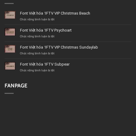
Font Việt hóa 1FTV VIP Christmas Beach
ở
Chức năng bình luận bị tắt
Font
Việt
Font Việt hóa 1FTV Psychoart
hóa
1FTV
ở
Chức năng bình luận bị tắt
VIP
Font
Christmas
Việt
Font Việt hóa 1FTV VIP Christmas Sundaylab
Beach
hóa
1FTV
ở
Chức năng bình luận bị tắt
Psychoart
Font
Việt
Font Việt hóa 1FTV Subpear
hóa
1FTV
ở
Chức năng bình luận bị tắt
VIP
Font
Christmas
Việt
Sundaylab
hóa
FANPAGE
1FTV
Subpear