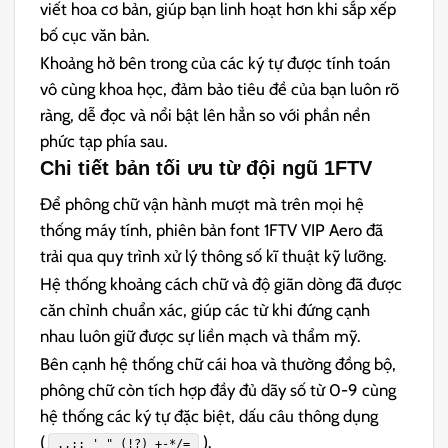
viết hoa cơ bản, giúp bạn linh hoạt hơn khi sắp xếp
bố cục văn bản.
Khoảng hở bên trong của các ký tự được tính toán
vô cùng khoa học, đảm bảo tiêu đề của bạn luôn rõ
ràng, dễ đọc và nổi bật lên hẳn so với phần nền
phức tạp phía sau.
Chi tiết bản tối ưu từ đội ngũ 1FTV
Để phông chữ vận hành mượt mà trên mọi hệ
thống máy tính, phiên bản font 1FTV VIP Aero đã
trải qua quy trình xử lý thông số kĩ thuật kỹ lưỡng.
Hệ thống khoảng cách chữ và độ giãn dòng đã được
căn chỉnh chuẩn xác, giúp các từ khi đứng cạnh
nhau luôn giữ được sự liền mạch và thẩm mỹ.
Bên cạnh hệ thống chữ cái hoa và thường đồng bộ,
phông chữ còn tích hợp đầy đủ dãy số từ 0-9 cùng
hệ thống các ký tự đặc biệt, dấu câu thông dụng
(
).
.,;: ' " (!?) +-*/=