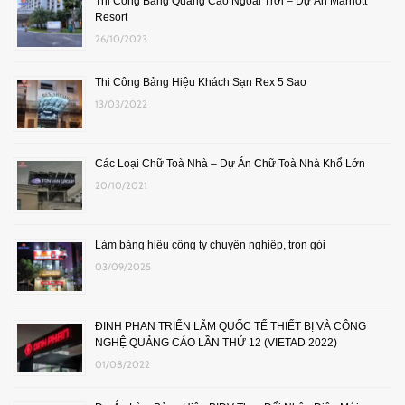
Thi Công Bảng Quảng Cáo Ngoài Trời – Dự Án Marriott
Resort
26/10/2023
Thi Công Bảng Hiệu Khách Sạn Rex 5 Sao
13/03/2022
Các Loại Chữ Toà Nhà – Dự Án Chữ Toà Nhà Khổ Lớn
20/10/2021
Làm bảng hiệu công ty chuyên nghiệp, trọn gói
03/09/2025
ĐINH PHAN TRIỂN LÃM QUỐC TẾ THIẾT BỊ VÀ CÔNG
NGHỆ QUẢNG CÁO LẦN THỨ 12 (VIETAD 2022)
01/08/2022