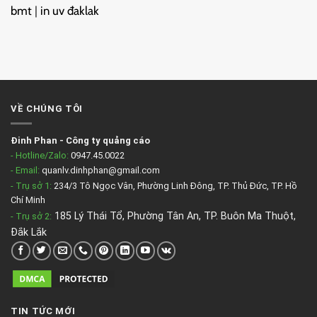
bmt
|
in uv đaklak
VỀ CHÚNG TÔI
Đinh Phan
-
Công ty quảng cáo
- Hotline/Zalo:
0947.45.0022
- Email:
quanlv.dinhphan@gmail.com
- Trụ sở 1:
234/3 Tô Ngọc Vân, Phường Linh Đông, TP. Thủ Đức, TP. Hồ
Chí Minh
185 Lý Thái Tổ, Phường Tân An, TP. Buôn Ma Thuột,
- Trụ sở 2
:
Đắk Lắk
TIN TỨC MỚI