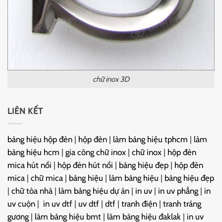
chữ inox 3D
LIÊN KẾT
bảng hiệu hộp đèn
|
hộp đèn
|
làm bảng hiệu tphcm
|
làm
bảng hiệu hcm
|
gia công chữ inox
|
chữ inox
|
hộp đèn
mica hút nổi
|
hộp đèn hút nổi
|
bảng hiệu đẹp
|
hộp đèn
mica
|
chữ mica
|
bảng hiệu
|
làm bảng hiệu
|
bảng hiệu đẹp
|
chữ tòa nhà
|
làm bảng hiệu dự án
|
in uv
|
in uv phẳng
|
in
uv cuộn
|
in uv dtf
|
uv dtf
|
dtf
|
tranh điện
|
tranh tráng
gương
|
làm bảng hiệu bmt
|
làm bảng hiệu đaklak
|
in uv