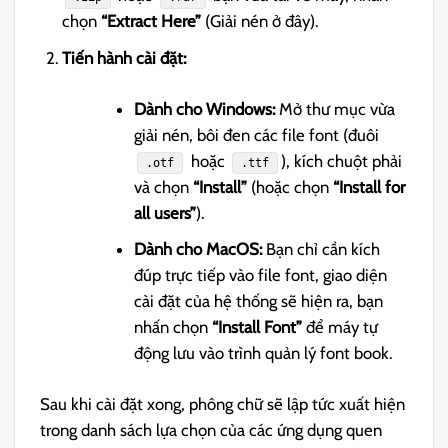
chọn
“Extract Here”
(Giải nén ở đây).
Tiến hành cài đặt:
Dành cho Windows:
Mở thư mục vừa
giải nén, bôi đen các file font (đuôi
hoặc
), kích chuột phải
.otf
.ttf
và chọn
“Install”
(hoặc chọn
“Install for
all users”
).
Dành cho MacOS:
Bạn chỉ cần kích
đúp trực tiếp vào file font, giao diện
cài đặt của hệ thống sẽ hiện ra, bạn
nhấn chọn
“Install Font”
để máy tự
động lưu vào trình quản lý font book.
Sau khi cài đặt xong, phông chữ sẽ lập tức xuất hiện
trong danh sách lựa chọn của các ứng dụng quen