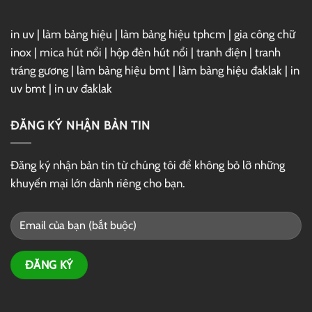
in uv
|
làm bảng hiệu
|
làm bảng hiệu tphcm
|
gia công chữ
inox
|
mica hút nổi
|
hộp đèn hút nổi
|
tranh điện
|
tranh
tráng gương
|
làm bảng hiệu bmt
|
làm bảng hiệu đaklak
|
in
uv bmt
|
in uv đaklak
ĐĂNG KÝ NHẬN BẢN TIN
Đăng ký nhận bản tin từ chúng tôi để không bỏ lỡ những
khuyến mại lớn dành riêng cho bạn.