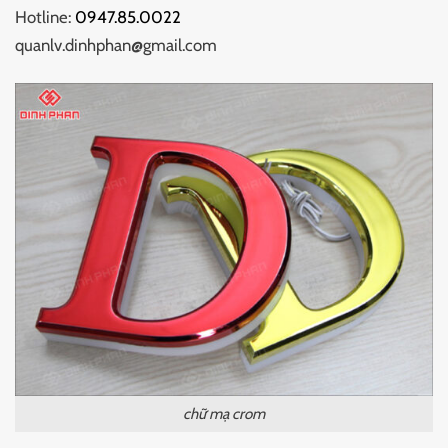
Hotline:
0947.85.0022
quanlv.dinhphan@gmail.com
chữ mạ crom