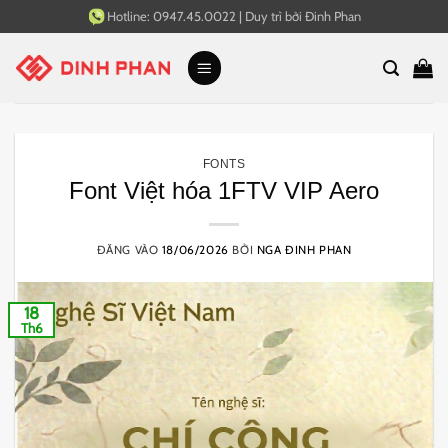
Bỏ
Hotline:
0947.45.0022
|
Duy trì bởi
Đinh Phan
qua
nội
dung
FONTS
Font Việt hóa 1FTV VIP Aero
ĐĂNG VÀO
18/06/2026
BỞI
NGA ĐINH PHAN
18
Th6