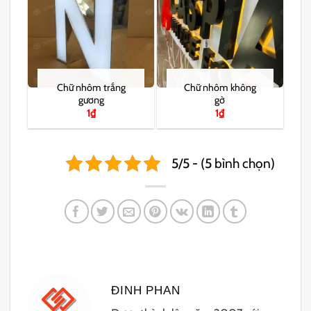
Chữ nhôm trắng
Chữ nhôm không
gương
gờ
1
₫
1
₫
5/5 - (5 bình chọn)
ĐINH PHAN