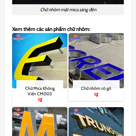
Chữ nhôm mặt mica sáng đèn
Xem thêm các sản phẩm chữ nhôm:
Chữ Mica Không
Chữ nhôm có gờ
Viền CM003
1
₫
1
₫