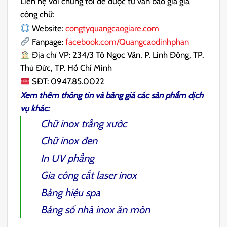
Liên hệ với chúng tôi để được tư vấn báo giá gia
công chữ:
Website:
congtyquangcaogiare.com
Fanpage:
facebook.com/Quangcaodinhphan
Địa chỉ VP: 234/3 Tô Ngọc Vân, P. Linh Đông, TP.
Thủ Đức, TP. Hồ Chí Minh
SĐT: 0947.85.0022
Xem thêm thông tin và bảng giá các sản phẩm dịch
vụ khác:
Chữ inox trắng xước
Chữ inox đen
In UV phẳng
Gia công cắt laser inox
Bảng hiệu spa
Bảng số nhà inox ăn mòn