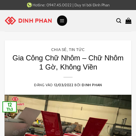
Bỏ
Hotline:
0947.45.0022
|
Duy trì bởi
Đinh Phan
qua
nội
dung
CHIA SẺ
,
TIN TỨC
Gia Công Chữ Nhôm – Chữ Nhôm
1 Gờ, Không Viền
ĐĂNG VÀO
12/03/2022
BỞI
ĐINH PHAN
12
Th3