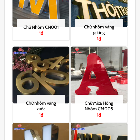
Chữ nhôm vàng
Chữ Nhôm CN001
gương
1
₫
1
₫
Chữ nhôm vàng
Chữ Mica Hông
xước
Nhôm CM005
1
₫
1
₫