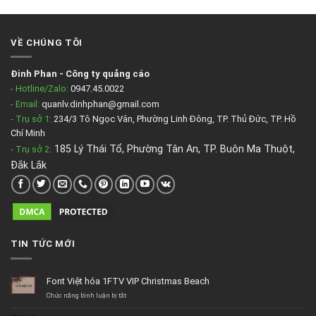
VỀ CHÚNG TÔI
Đinh Phan
-
Công ty quảng cáo
- Hotline/Zalo:
0947.45.0022
- Email:
quanlv.dinhphan@gmail.com
- Trụ sở 1:
234/3 Tô Ngọc Vân, Phường Linh Đông, TP. Thủ Đức, TP. Hồ
Chí Minh
185 Lý Thái Tổ, Phường Tân An, TP. Buôn Ma Thuột,
- Trụ sở 2
:
Đắk Lắk
TIN TỨC MỚI
Font Việt hóa 1FTV VIP Christmas Beach
ở
Chức năng bình luận bị tắt
Font
Việt