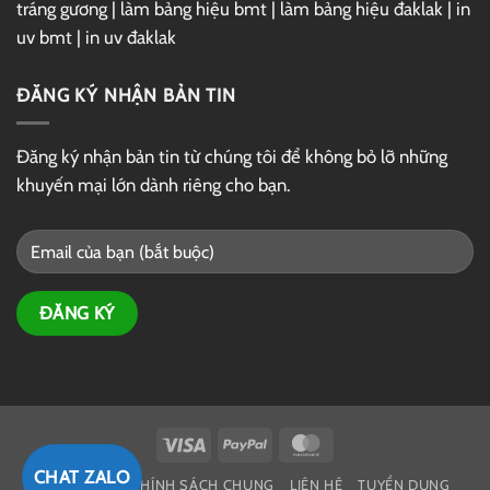
tráng gương
|
làm bảng hiệu bmt
|
làm bảng hiệu đaklak
|
in
uv bmt
|
in uv đaklak
ĐĂNG KÝ NHẬN BẢN TIN
Đăng ký nhận bản tin từ chúng tôi để không bỏ lỡ những
khuyến mại lớn dành riêng cho bạn.
Visa
PayPal
MasterCard
CHAT ZALO
GIỚI THIỆU
CHÍNH SÁCH CHUNG
LIÊN HỆ
TUYỂN DỤNG