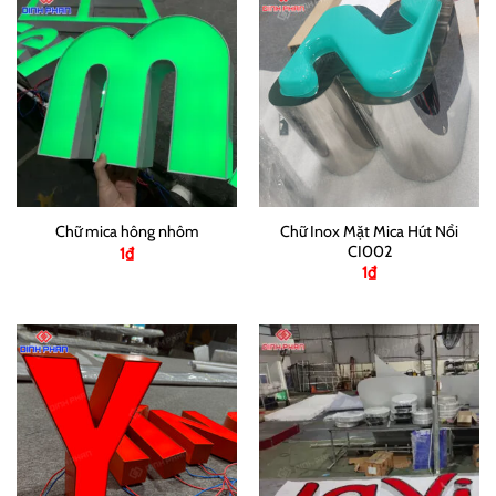
Chữ Inox Mặt Mica Hút Nổi
Chữ mica hông nhôm
CI002
1
₫
1
₫