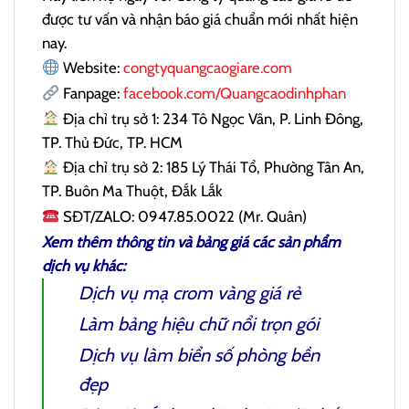
được tư vấn và nhận báo giá chuẩn mới nhất hiện
nay.
Website:
congtyquangcaogiare.com
Fanpage:
facebook.com/Quangcaodinhphan
Địa chỉ trụ sở 1: 234 Tô Ngọc Vân, P. Linh Đông,
TP. Thủ Đức, TP. HCM
Địa chỉ trụ sở 2: 185 Lý Thái Tổ, Phường Tân An,
TP. Buôn Ma Thuột, Đắk Lắk
SĐT/ZALO: 0947.85.0022 (Mr. Quân)
Xem thêm thông tin và bảng giá các sản phẩm
dịch vụ khác:
Dịch vụ mạ crom vàng
giá rẻ
Làm bảng hiệu chữ nổi
trọn gói
Dịch vụ
làm biển số phòng
bền
đẹp