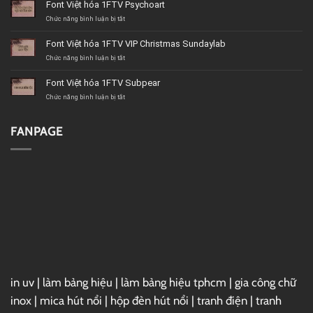
Font Việt hóa 1FTV Psychoart
hóa
1FTV
ở
Chức năng bình luận bị tắt
VIP
Font
Christmas
Việt
Font Việt hóa 1FTV VIP Christmas Sundaylab
Beach
hóa
1FTV
ở
Chức năng bình luận bị tắt
Psychoart
Font
Việt
Font Việt hóa 1FTV Subpear
hóa
1FTV
ở
Chức năng bình luận bị tắt
VIP
Font
Christmas
Việt
Sundaylab
hóa
FANPAGE
1FTV
Subpear
in uv
|
làm bảng hiệu
|
làm bảng hiệu tphcm
|
gia công chữ
inox
|
mica hút nổi
|
hộp đèn hút nổi
|
tranh điện
|
tranh