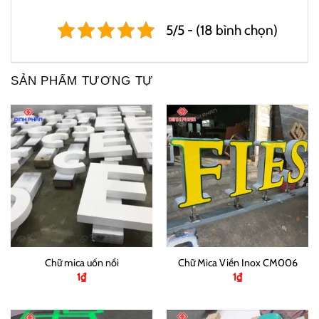
5/5 - (18 bình chọn)
SẢN PHẨM TƯƠNG TỰ
Chữ mica uốn nổi
Chữ Mica Viền Inox CM006
1
₫
1
₫