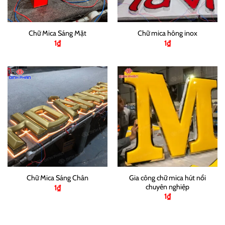
Chữ Mica Sáng Mặt
Chữ mica hông inox
1
₫
1
₫
Gia công chữ mica hút nổi
Chữ Mica Sáng Chân
chuyên nghiệp
1
₫
1
₫