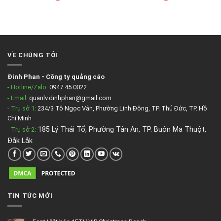
VỀ CHÚNG TÔI
Đinh Phan
-
Công ty quảng cáo
- Hotline/Zalo:
0947.45.0022
- Email:
quanlv.dinhphan@gmail.com
- Trụ sở 1:
234/3 Tô Ngọc Vân, Phường Linh Đông, TP. Thủ Đức, TP. Hồ
Chí Minh
185 Lý Thái Tổ, Phường Tân An, TP. Buôn Ma Thuột,
- Trụ sở 2
:
Đắk Lắk
TIN TỨC MỚI