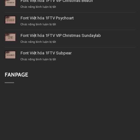
Font Việt hóa 1FTV VIP Christmas Beach
ở
Chức năng bình luận bị tắt
Font
Việt
Font Việt hóa 1FTV Psychoart
hóa
1FTV
ở
Chức năng bình luận bị tắt
VIP
Font
Christmas
Việt
Font Việt hóa 1FTV VIP Christmas Sundaylab
Beach
hóa
1FTV
ở
Chức năng bình luận bị tắt
Psychoart
Font
Việt
Font Việt hóa 1FTV Subpear
hóa
1FTV
ở
Chức năng bình luận bị tắt
VIP
Font
Christmas
Việt
Sundaylab
hóa
FANPAGE
1FTV
Subpear