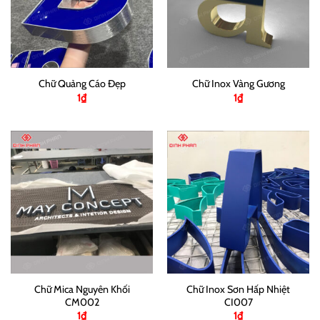
Chữ Quảng Cáo Đẹp
Chữ Inox Vàng Gương
1
₫
1
₫
Chữ Mica Nguyên Khối
Chữ Inox Sơn Hấp Nhiệt
CM002
CI007
1
₫
1
₫