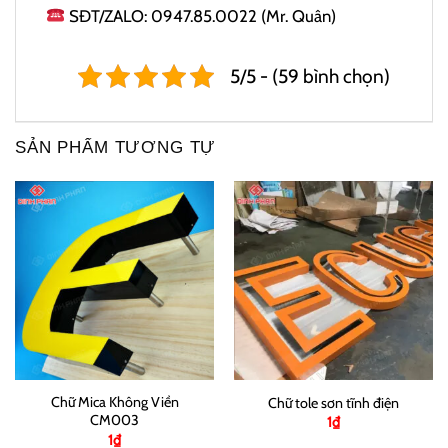
SĐT/ZALO: 0947.85.0022 (Mr. Quân)
5/5 - (59 bình chọn)
SẢN PHẨM TƯƠNG TỰ
Chữ Mica Không Viền
Chữ tole sơn tĩnh điện
CM003
1
₫
1
₫