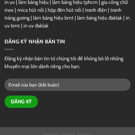
in uv
|
làm bảng hiệu
|
làm bảng hiệu tphcm
|
gia công chữ
inox
|
mica hút nổi
|
hộp đèn hút nổi
|
tranh điện
|
tranh
tráng gương
|
làm bảng hiệu bmt
|
làm bảng hiệu đaklak
|
in
uv bmt
|
in uv đaklak
ĐĂNG KÝ NHẬN BẢN TIN
Đăng ký nhận bản tin từ chúng tôi để không bỏ lỡ những
khuyến mại lớn dành riêng cho bạn.