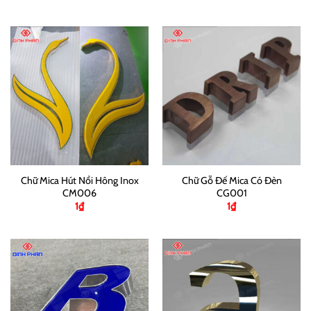
Chữ Mica Hút Nổi Hông Inox
Chữ Gỗ Đế Mica Có Đèn
CM006
CG001
1
₫
1
₫