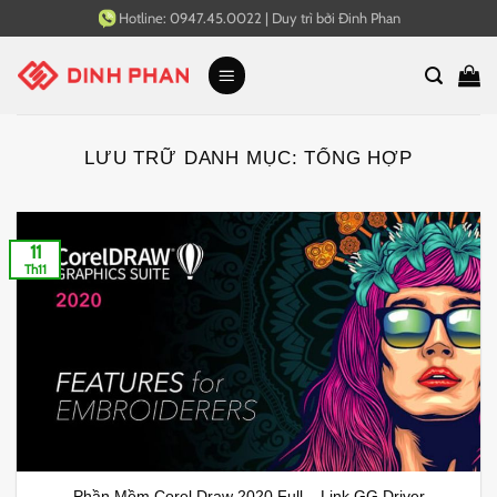
Bỏ
Hotline:
0947.45.0022
|
Duy trì bởi
Đinh Phan
qua
nội
dung
LƯU TRỮ DANH MỤC:
TỔNG HỢP
11
Th11
Phần Mềm Corel Draw 2020 Full – Link GG Driver