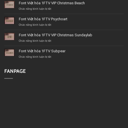
Font Việt hóa 1FTV VIP Christmas Beach
ở
Chức năng bình luận bị tắt
Font
Việt
Font Việt hóa 1FTV Psychoart
hóa
1FTV
ở
Chức năng bình luận bị tắt
VIP
Font
Christmas
Việt
Font Việt hóa 1FTV VIP Christmas Sundaylab
Beach
hóa
1FTV
ở
Chức năng bình luận bị tắt
Psychoart
Font
Việt
Font Việt hóa 1FTV Subpear
hóa
1FTV
ở
Chức năng bình luận bị tắt
VIP
Font
Christmas
Việt
Sundaylab
hóa
FANPAGE
1FTV
Subpear