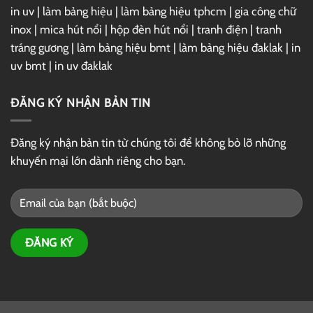
in uv
|
làm bảng hiệu
|
làm bảng hiệu tphcm
|
gia công chữ
inox
|
mica hút nổi
|
hộp đèn hút nổi
|
tranh điện
|
tranh
tráng gương
|
làm bảng hiệu bmt
|
làm bảng hiệu đaklak
|
in
uv bmt
|
in uv đaklak
ĐĂNG KÝ NHẬN BẢN TIN
Đăng ký nhận bản tin từ chúng tôi để không bỏ lỡ những
khuyến mại lớn dành riêng cho bạn.