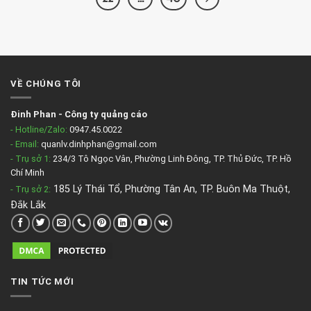
VỀ CHÚNG TÔI
Đinh Phan
-
Công ty quảng cáo
- Hotline/Zalo:
0947.45.0022
- Email:
quanlv.dinhphan@gmail.com
- Trụ sở 1:
234/3 Tô Ngọc Vân, Phường Linh Đông, TP. Thủ Đức, TP. Hồ
Chí Minh
185 Lý Thái Tổ, Phường Tân An, TP. Buôn Ma Thuột,
- Trụ sở 2
:
Đắk Lắk
TIN TỨC MỚI