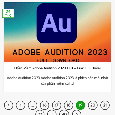
24
Th10
Phần Mềm Adobe Audition 2023 Full – Link GG Driver
Adobe Audition 2023 Adobe Audition 2023 là phiên bản mới nhất
của phần mềm xử [...]
1
…
16
17
18
19
20
21
22
…
40