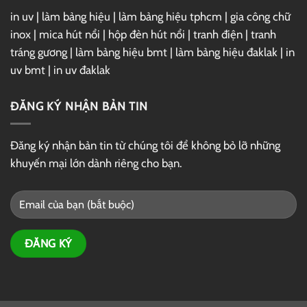
in uv
|
làm bảng hiệu
|
làm bảng hiệu tphcm
|
gia công chữ
inox
|
mica hút nổi
|
hộp đèn hút nổi
|
tranh điện
|
tranh
tráng gương
|
làm bảng hiệu bmt
|
làm bảng hiệu đaklak
|
in
uv bmt
|
in uv đaklak
ĐĂNG KÝ NHẬN BẢN TIN
Đăng ký nhận bản tin từ chúng tôi để không bỏ lỡ những
khuyến mại lớn dành riêng cho bạn.