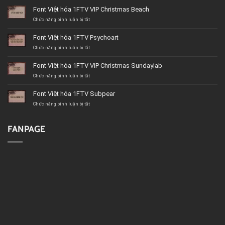
Font Việt hóa 1FTV VIP Christmas Beach
ở
Chức năng bình luận bị tắt
Font
Việt
Font Việt hóa 1FTV Psychoart
hóa
1FTV
ở
Chức năng bình luận bị tắt
VIP
Font
Christmas
Việt
Font Việt hóa 1FTV VIP Christmas Sundaylab
Beach
hóa
1FTV
ở
Chức năng bình luận bị tắt
Psychoart
Font
Việt
Font Việt hóa 1FTV Subpear
hóa
1FTV
ở
Chức năng bình luận bị tắt
VIP
Font
Christmas
Việt
Sundaylab
hóa
FANPAGE
1FTV
Subpear