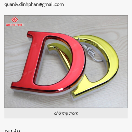
quanlv.dinhphan@gmail.com
chữ mạ crom