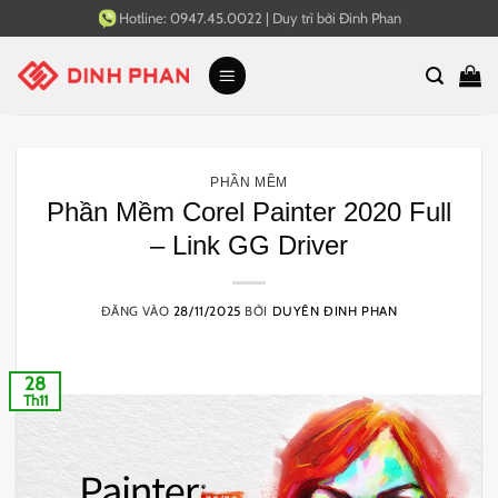
Bỏ
Hotline:
0947.45.0022
|
Duy trì bởi
Đinh Phan
qua
nội
dung
PHẦN MỀM
Phần Mềm Corel Painter 2020 Full
– Link GG Driver
ĐĂNG VÀO
28/11/2025
BỞI
DUYÊN ĐINH PHAN
28
Th11