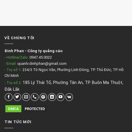
VỀ CHÚNG TÔI
Đinh Phan
-
Công ty quảng cáo
- Hotline/Zalo:
0947.45.0022
- Email:
quanlv.dinhphan@gmail.com
- Trụ sở 1:
234/3 Tô Ngọc Vân, Phường Linh Đông, TP. Thủ Đức, TP. Hồ
Chí Minh
185 Lý Thái Tổ, Phường Tân An, TP. Buôn Ma Thuột,
- Trụ sở 2
:
Đắk Lắk
TIN TỨC MỚI