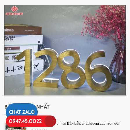
BÀI VIẾT MỚI NHẤT
CHAT ZALO
0947.45.0022
Gia công chữ nhôm tại Đắk Lắk, chất lượng cao, trọn gói