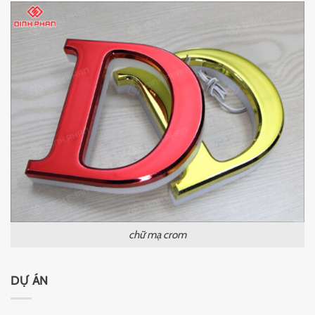
chữ mạ crom
DỰ ÁN