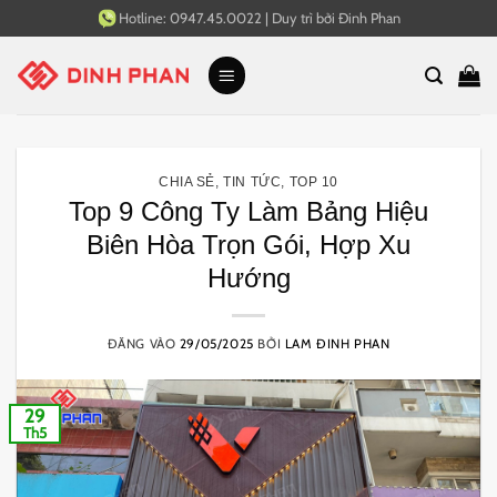
Bỏ
Hotline:
0947.45.0022
|
Duy trì bởi
Đinh Phan
qua
nội
dung
CHIA SẺ
,
TIN TỨC
,
TOP 10
Top 9 Công Ty Làm Bảng Hiệu
Biên Hòa Trọn Gói, Hợp Xu
Hướng
ĐĂNG VÀO
29/05/2025
BỞI
LAM ĐINH PHAN
29
Th5