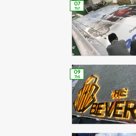
07
Th7
09
Th5