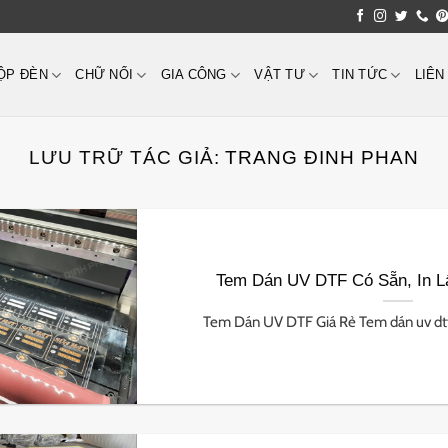
ỘP ĐÈN
CHỮ NỔI
GIA CÔNG
VẬT TƯ
TIN TỨC
LIÊN
LƯU TRỮ TÁC GIẢ:
TRANG ĐINH PHAN
Tem Dán UV DTF Có Sẵn, In 
Tem Dán UV DTF Giá Rẻ Tem dán uv dtf l