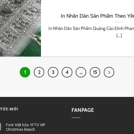
In Nhãn Dán Sản Phẩm Theo Yê
In Nhãn Dán Sản Phẩm Quảng Cáo Đinh Phan 
[...]
1
2
3
4
…
15
 TỨC MỚI
FANPAGE
Font Việt hóa 1FTV VIP
Christmas Beach