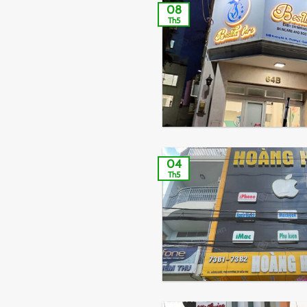
08
Th5
04
Th5