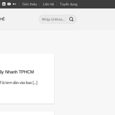
Giới thiệu
Liên hệ
Tuyển dụng
Tìm
 HỆ
kiếm:
Lấy Nhanh TPHCM
à tem dán vào bao [...]