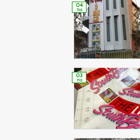
04
Th5
03
Th5