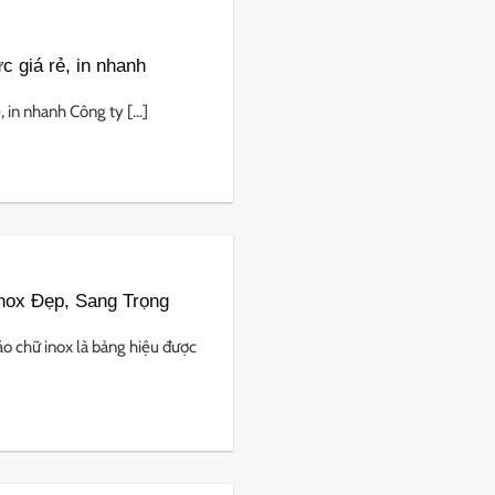
c giá rẻ, in nhanh
 in nhanh Công ty [...]
nox Đẹp, Sang Trọng
 chữ inox là bảng hiệu được