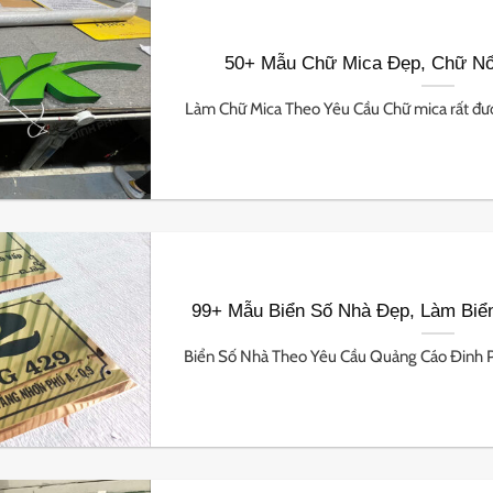
50+ Mẫu Chữ Mica Đẹp, Chữ Nổ
Làm Chữ Mica Theo Yêu Cầu Chữ mica rất được
99+ Mẫu Biển Số Nhà Đẹp, Làm Biể
Biển Số Nhà Theo Yêu Cầu Quảng Cáo Đinh Pha