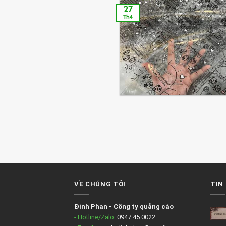
27
Th4
VỀ CHÚNG TÔI
TIN
Đinh Phan
-
Công ty quảng cáo
- Hotline/Zalo:
0947.45.0022