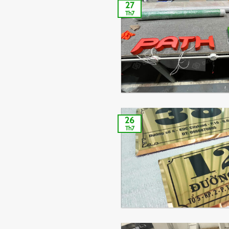
27
Th7
26
Th7