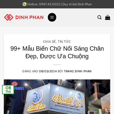
Bỏ
Hotline:
0947.45.0022
|
Duy trì bởi
Đinh Phan
qua
nội
dung
CHIA SẺ
,
TIN TỨC
99+ Mẫu Biển Chữ Nổi Sáng Chân
Đẹp, Được Ưa Chuộng
ĐĂNG VÀO
08/05/2024
BỞI
TRANG ĐINH PHAN
08
Th5