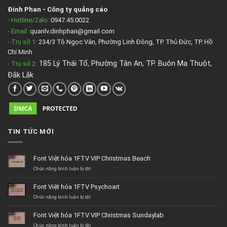
Đinh Phan
-
Công ty quảng cáo
- Hotline/Zalo:
0947.45.0022
- Email:
quanlv.dinhphan@gmail.com
- Trụ sở 1:
234/3 Tô Ngọc Vân, Phường Linh Đông, TP. Thủ Đức, TP. Hồ
Chí Minh
185 Lý Thái Tổ, Phường Tân An, TP. Buôn Ma Thuột,
- Trụ sở 2
:
Đắk Lắk
TIN TỨC MỚI
Font Việt hóa 1FTV VIP Christmas Beach
ở
Chức năng bình luận bị tắt
Font
Việt
Font Việt hóa 1FTV Psychoart
hóa
1FTV
ở
Chức năng bình luận bị tắt
VIP
Font
Christmas
Việt
Font Việt hóa 1FTV VIP Christmas Sundaylab
Beach
hóa
1FTV
ở
Chức năng bình luận bị tắt