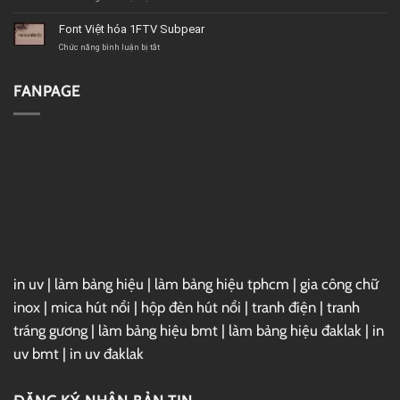
Psychoart
Font
Việt
Font Việt hóa 1FTV Subpear
hóa
1FTV
ở
Chức năng bình luận bị tắt
VIP
Font
Christmas
Việt
Sundaylab
hóa
FANPAGE
1FTV
Subpear
in uv
|
làm bảng hiệu
|
làm bảng hiệu tphcm
|
gia công chữ
inox
|
mica hút nổi
|
hộp đèn hút nổi
|
tranh điện
|
tranh
tráng gương
|
làm bảng hiệu bmt
|
làm bảng hiệu đaklak
|
in
uv bmt
|
in uv đaklak