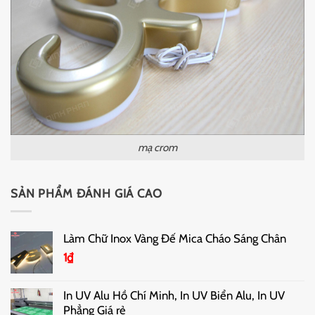
mạ crom
SẢN PHẨM ĐÁNH GIÁ CAO
Làm Chữ Inox Vàng Đế Mica Cháo Sáng Chân
1
₫
In UV Alu Hồ Chí Minh, In UV Biển Alu, In UV
Phẳng Giá rẻ