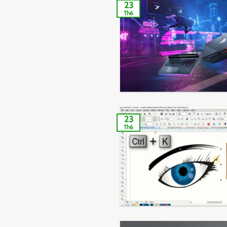
23
Th6
23
Th6