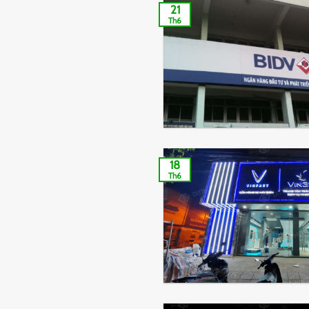
21
Th6
18
Th6