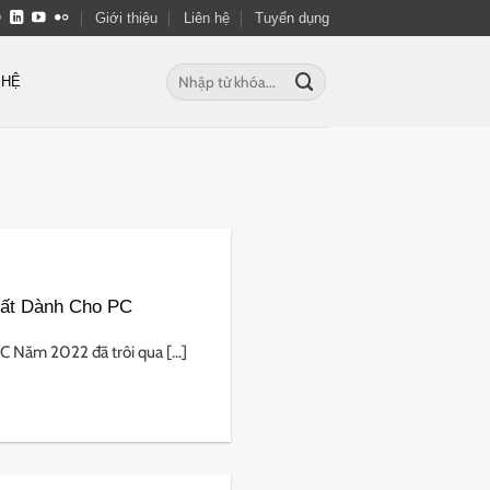
Giới thiệu
Liên hệ
Tuyển dụng
Tìm
 HỆ
kiếm:
hất Dành Cho PC
Năm 2022 đã trôi qua [...]