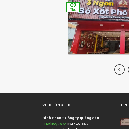
09
Th6
VỀ CHÚNG TÔI
TIN
Đinh Phan
-
Công ty quảng cáo
- Hotline/Zalo:
0947.45.0022