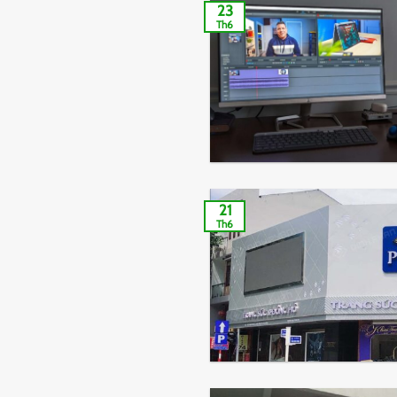
23
Th6
21
Th6