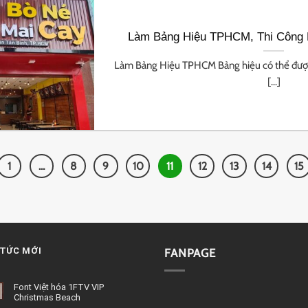
Làm Bảng Hiệu TPHCM, Thi Công
Làm Bảng Hiệu TPHCM Bảng hiệu có thể được
[...]
1
…
8
9
10
11
12
13
14
15
 TỨC MỚI
FANPAGE
Font Việt hóa 1FTV VIP
Christmas Beach