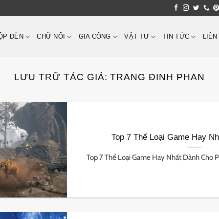
ỘP ĐÈN
CHỮ NỔI
GIA CÔNG
VẬT TƯ
TIN TỨC
LIÊN
LƯU TRỮ TÁC GIẢ:
TRANG ĐINH PHAN
Top 7 Thể Loại Game Hay N
Top 7 Thể Loại Game Hay Nhất Dành Cho PC 