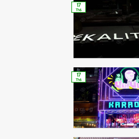
17
Th6
17
Th6