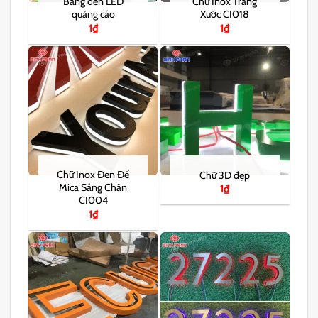
Bảng đèn LED
Chữ Inox Trắng
quảng cáo
Xước CI018
1
₫
1
₫
Chữ Inox Đen Đế
Chữ 3D đẹp
Mica Sáng Chân
1
₫
CI004
1
₫