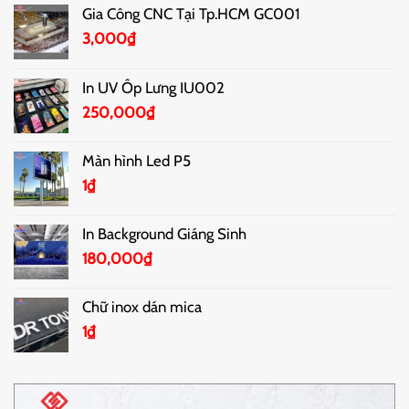
Gia Công CNC Tại Tp.HCM GC001
3,000
₫
In UV Ốp Lưng IU002
250,000
₫
Màn hình Led P5
1
₫
In Background Giáng Sinh
180,000
₫
Chữ inox dán mica
1
₫