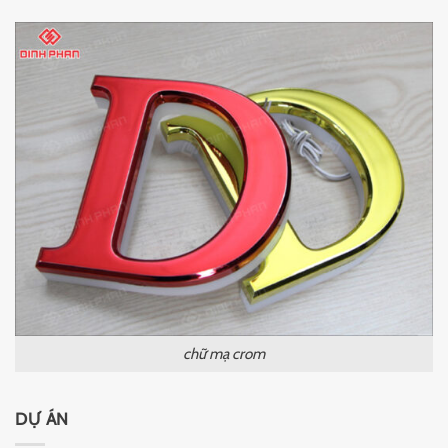
chữ mạ crom
DỰ ÁN