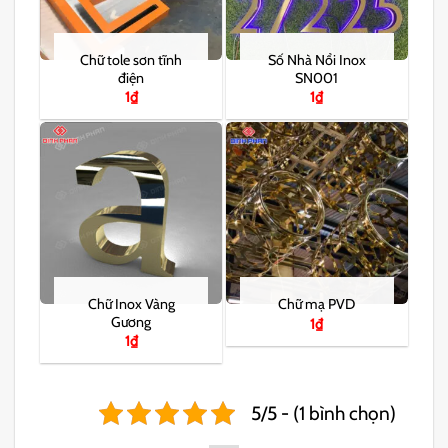
Chữ tole sơn tĩnh
Số Nhà Nổi Inox
điện
SN001
1
₫
1
₫
Chữ Inox Vàng
Chữ mạ PVD
Gương
1
₫
1
₫
5/5 - (1 bình chọn)