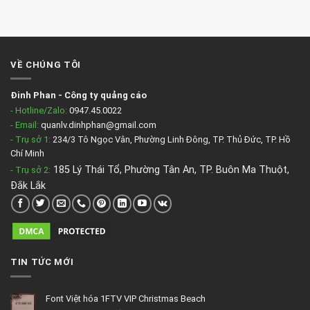
VỀ CHÚNG TÔI
Đinh Phan
-
Công ty quảng cáo
- Hotline/Zalo:
0947.45.0022
- Email:
quanlv.dinhphan@gmail.com
- Trụ sở 1:
234/3 Tô Ngọc Vân, Phường Linh Đông, TP. Thủ Đức, TP. Hồ
Chí Minh
185 Lý Thái Tổ, Phường Tân An, TP. Buôn Ma Thuột,
- Trụ sở 2
:
Đắk Lắk
TIN TỨC MỚI
Font Việt hóa 1FTV VIP Christmas Beach