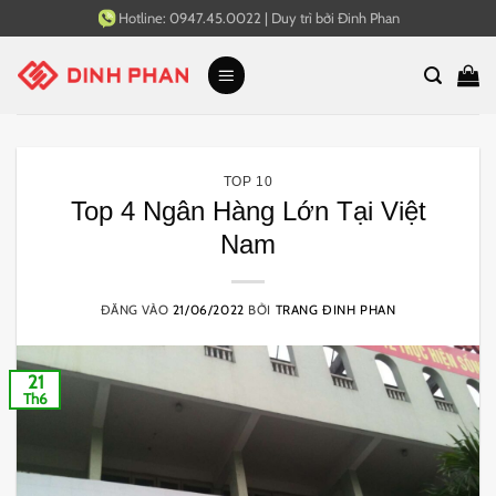
Bỏ
Hotline:
0947.45.0022
|
Duy trì bởi
Đinh Phan
qua
nội
dung
TOP 10
Top 4 Ngân Hàng Lớn Tại Việt
Nam
ĐĂNG VÀO
21/06/2022
BỞI
TRANG ĐINH PHAN
21
Th6