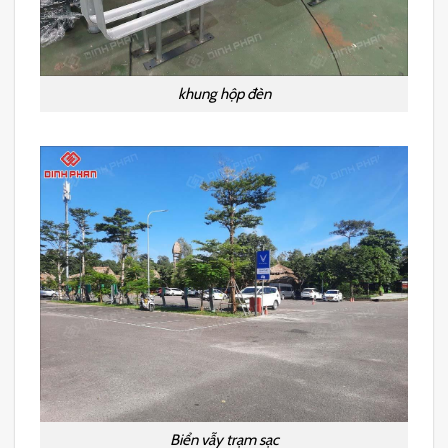
khung hộp đèn
Biển vẫy trạm sạc