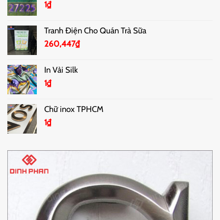
1
₫
Tranh Điện Cho Quán Trà Sữa
260,447
₫
In Vải Silk
1
₫
Chữ inox TPHCM
1
₫