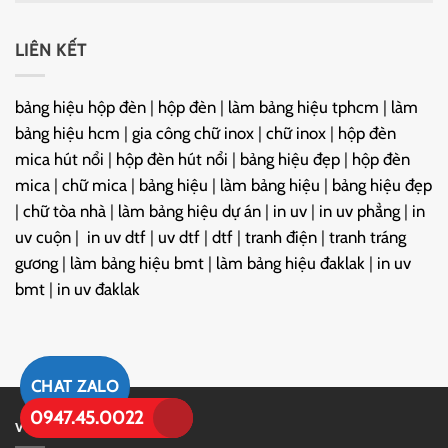
LIÊN KẾT
bảng hiệu hộp đèn
|
hộp đèn
|
làm bảng hiệu tphcm
|
làm
bảng hiệu hcm
|
gia công chữ inox
|
chữ inox
|
hộp đèn
mica hút nổi
|
hộp đèn hút nổi
|
bảng hiệu đẹp
|
hộp đèn
mica
|
chữ mica
|
bảng hiệu
|
làm bảng hiệu
|
bảng hiệu đẹp
|
chữ tòa nhà
|
làm bảng hiệu dự án
|
in uv
|
in uv phẳng
|
in
uv cuộn
|
in uv dtf
|
uv dtf
|
dtf
|
tranh điện
|
tranh tráng
gương
|
làm bảng hiệu bmt
|
làm bảng hiệu đaklak
|
in uv
bmt
|
in uv đaklak
CHAT ZALO
0947.45.0022
VỀ CHÚNG TÔI