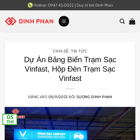
Bỏ
Hotline:
0947.45.0022
|
Duy trì bởi
Đinh Phan
qua
nội
dung
CHIA SẺ
,
TIN TỨC
Dự Án Bảng Biển Trạm Sạc
Vinfast, Hộp Đèn Trạm Sạc
Vinfast
ĐĂNG VÀO
05/11/2022
BỞI
SƯƠNG ĐINH PHAN
05
Th11