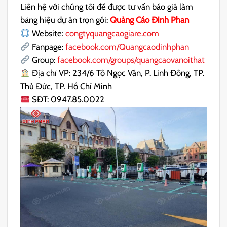
Liên hệ với chúng tôi để được tư vấn báo giá làm
bảng hiệu dự án trọn gói:
Quảng Cáo Đinh Phan
Website:
congtyquangcaogiare.com
Fanpage:
facebook.com/Quangcaodinhphan
Group:
facebook.com/groups/quangcaovanoithat
Địa chỉ VP: 234/6 Tô Ngọc Vân, P. Linh Đông, TP.
Thủ Đức, TP. Hồ Chí Minh
SĐT: 0947.85.0022