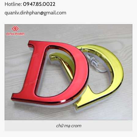
Hotline:
0947.85.0022
quanlv.dinhphan@gmail.com
chữ mạ crom