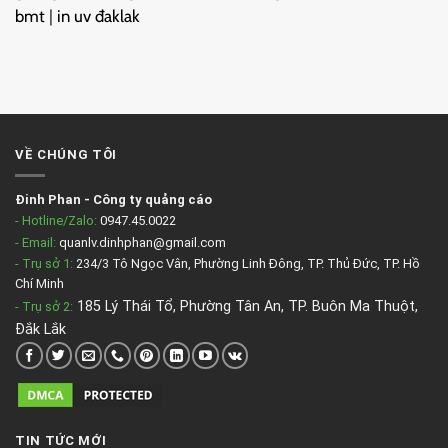
bmt
|
in uv đaklak
VỀ CHÚNG TÔI
Đinh Phan
-
Công ty quảng cáo
- Hotline/Zalo:
0947.45.0022
- Email:
quanlv.dinhphan@gmail.com
- Trụ sở 1:
234/3 Tô Ngọc Vân, Phường Linh Đông, TP. Thủ Đức, TP. Hồ
Chí Minh
185 Lý Thái Tổ, Phường Tân An, TP. Buôn Ma Thuột,
- Trụ sở 2
:
Đắk Lắk
TIN TỨC MỚI