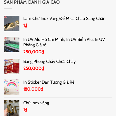
SẢN PHẨM ĐÁNH GIÁ CAO
Làm Chữ Inox Vàng Đế Mica Cháo Sáng Chân
1
₫
In UV Alu Hồ Chí Minh, In UV Biển Alu, In UV
Phẳng Giá rẻ
250,000
₫
Bảng Phòng Cháy Chữa Cháy
250,000
₫
In Sticker Dán Tường Giá Rẻ
180,000
₫
Chữ inox vàng
1
₫