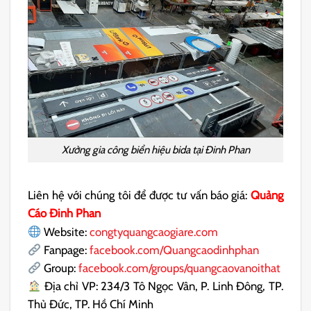
Xưởng gia công biển hiệu bida tại Đinh Phan
Liên hệ với chúng tôi để được tư vấn báo giá:
Quảng
Cáo Đinh Phan
Website:
congtyquangcaogiare.com
Fanpage:
facebook.com/Quangcaodinhphan
Group:
facebook.com/groups/quangcaovanoithat
Địa chỉ VP: 234/3 Tô Ngọc Vân, P. Linh Đông, TP.
Thủ Đức, TP. Hồ Chí Minh