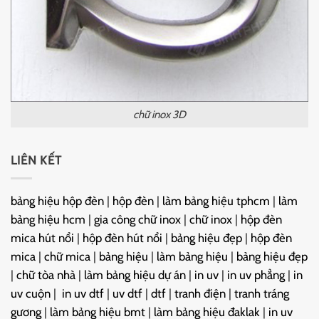
chữ inox 3D
LIÊN KẾT
bảng hiệu hộp đèn
|
hộp đèn
|
làm bảng hiệu tphcm
|
làm
bảng hiệu hcm
|
gia công chữ inox
|
chữ inox
|
hộp đèn
mica hút nổi
|
hộp đèn hút nổi
|
bảng hiệu đẹp
|
hộp đèn
mica
|
chữ mica
|
bảng hiệu
|
làm bảng hiệu
|
bảng hiệu đẹp
|
chữ tòa nhà
|
làm bảng hiệu dự án
|
in uv
|
in uv phẳng
|
in
uv cuộn
|
in uv dtf
|
uv dtf
|
dtf
|
tranh điện
|
tranh tráng
gương
|
làm bảng hiệu bmt
|
làm bảng hiệu đaklak
|
in uv