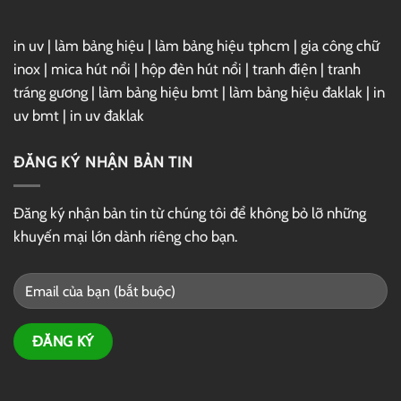
in uv
|
làm bảng hiệu
|
làm bảng hiệu tphcm
|
gia công chữ
inox
|
mica hút nổi
|
hộp đèn hút nổi
|
tranh điện
|
tranh
tráng gương
|
làm bảng hiệu bmt
|
làm bảng hiệu đaklak
|
in
uv bmt
|
in uv đaklak
ĐĂNG KÝ NHẬN BẢN TIN
Đăng ký nhận bản tin từ chúng tôi để không bỏ lỡ những
khuyến mại lớn dành riêng cho bạn.