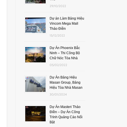
29/10/2022
Dự án Làm Bảng Hiệu
Vincom Mega Mall
Thảo Điền
15/12/2022
Dự Án Phoenix Bắc
Ninh – Thi Công Bộ
Chữ Nóc Tòa Nhà
05/02/2022
Dự Án Bảng Hiệu
Masan Group, Bảng
Hiệu Tòa Nhà Masan
30/01/2024
Dự Án Masteri Thảo
Điền – Dự Án Công
Trình Quảng Cáo Nổi
Bật