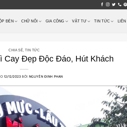
ỘP ĐÈN
CHỮ NỔI
GIA CÔNG
VẬT TƯ
TIN TỨC
LIÊN
CHIA SẺ
,
TIN TỨC
ì Cay Đẹp Độc Đáo, Hút Khách
ÀO
12/12/2023
BỞI
NGUYÊN ĐINH PHAN