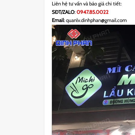
Liên hệ tư vấn và báo giá chi tiết:
SĐT/ZALO
:
0947.85.0022
Email
: quanlv.dinhphan@gmail.com