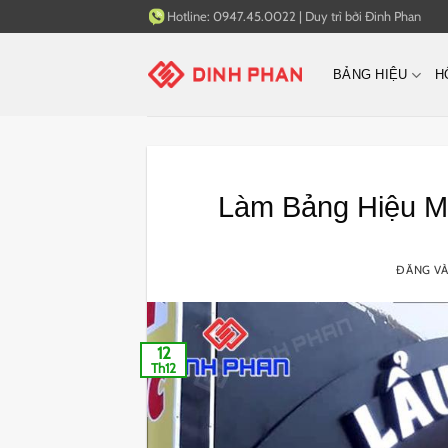
Bỏ
Hotline:
0947.45.0022
|
Duy trì bởi
Đinh Phan
qua
nội
BẢNG HIỆU
H
dung
Làm Bảng Hiệu M
ĐĂNG V
12
Th12