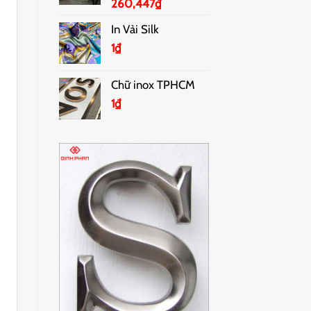
260,447
₫
In Vải Silk
1
₫
Chữ inox TPHCM
1
₫