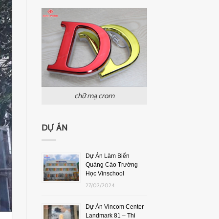
chữ mạ crom
DỰ ÁN
Dự Án Làm Biển
Quảng Cáo Trường
Học Vinschool
27/02/2024
Dự Án Vincom Center
Landmark 81 – Thi