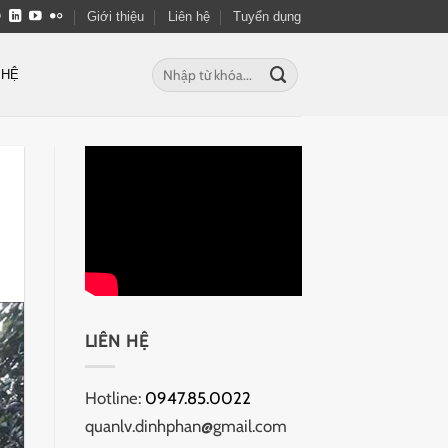
Giới thiệu
Liên hệ
Tuyển dụng
Tìm
 HỆ
kiếm:
LIÊN HỆ
Hotline:
0947.85.0022
quanlv.dinhphan@gmail.com