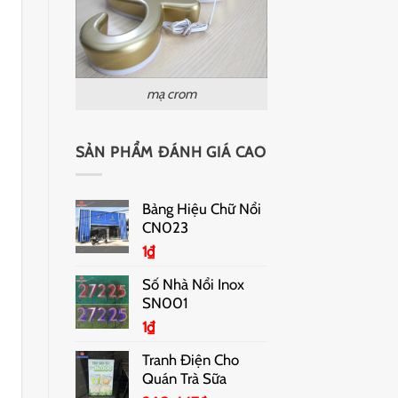
mạ crom
SẢN PHẨM ĐÁNH GIÁ CAO
Bảng Hiệu Chữ Nổi
CN023
1
₫
Số Nhà Nổi Inox
SN001
1
₫
Tranh Điện Cho
Quán Trà Sữa