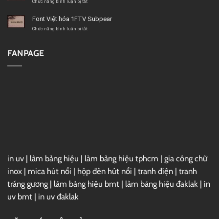
1FTV
ở
Chức năng bình luận bị tắt
Psychoart
Font
Việt
Font Việt hóa 1FTV Subpear
hóa
1FTV
ở
Chức năng bình luận bị tắt
VIP
Font
Christmas
Việt
Sundaylab
hóa
FANPAGE
1FTV
Subpear
in uv
|
làm bảng hiệu
|
làm bảng hiệu tphcm
|
gia công chữ
inox
|
mica hút nổi
|
hộp đèn hút nổi
|
tranh điện
|
tranh
tráng gương
|
làm bảng hiệu bmt
|
làm bảng hiệu đaklak
|
in
uv bmt
|
in uv đaklak