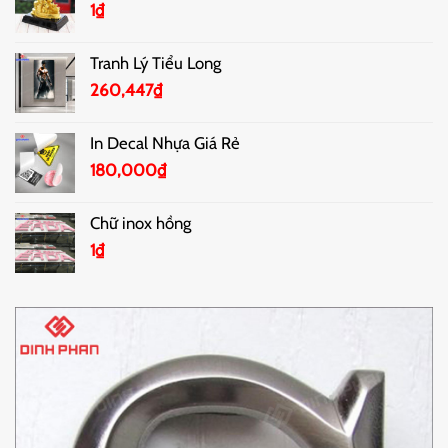
1
₫
Tranh Lý Tiểu Long
260,447
₫
In Decal Nhựa Giá Rẻ
180,000
₫
Chữ inox hồng
1
₫