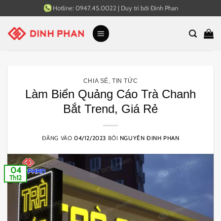
Bỏ
Hotline:
0947.45.0022
|
Duy trì bởi
Đinh Phan
qua
nội
dung
CHIA SẺ
,
TIN TỨC
Làm Biển Quảng Cáo Trà Chanh
Bắt Trend, Giá Rẻ
ĐĂNG VÀO
04/12/2023
BỞI
NGUYÊN ĐINH PHAN
04
Th12