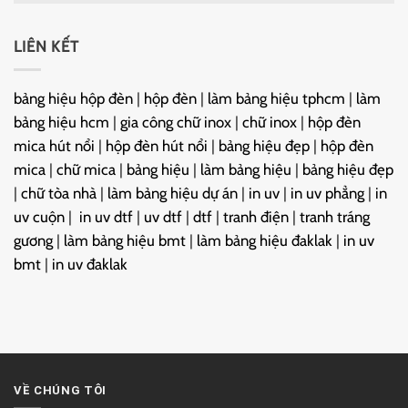
LIÊN KẾT
bảng hiệu hộp đèn
|
hộp đèn
|
làm bảng hiệu tphcm
|
làm
bảng hiệu hcm
|
gia công chữ inox
|
chữ inox
|
hộp đèn
mica hút nổi
|
hộp đèn hút nổi
|
bảng hiệu đẹp
|
hộp đèn
mica
|
chữ mica
|
bảng hiệu
|
làm bảng hiệu
|
bảng hiệu đẹp
|
chữ tòa nhà
|
làm bảng hiệu dự án
|
in uv
|
in uv phẳng
|
in
uv cuộn
|
in uv dtf
|
uv dtf
|
dtf
|
tranh điện
|
tranh tráng
gương
|
làm bảng hiệu bmt
|
làm bảng hiệu đaklak
|
in uv
bmt
|
in uv đaklak
VỀ CHÚNG TÔI