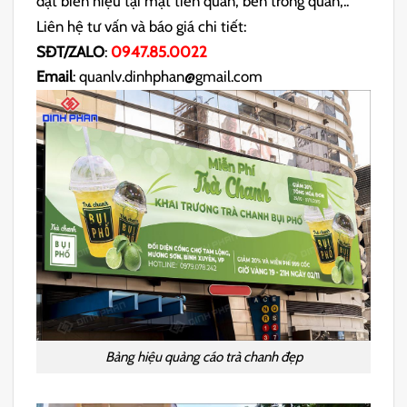
đặt biển hiệu tại mặt tiền quán, bên trong quán,..
Liên hệ tư vấn và báo giá chi tiết:
SĐT/ZALO
:
0947.85.0022
Email
: quanlv.dinhphan@gmail.com
Bảng hiệu quảng cáo trà chanh đẹp