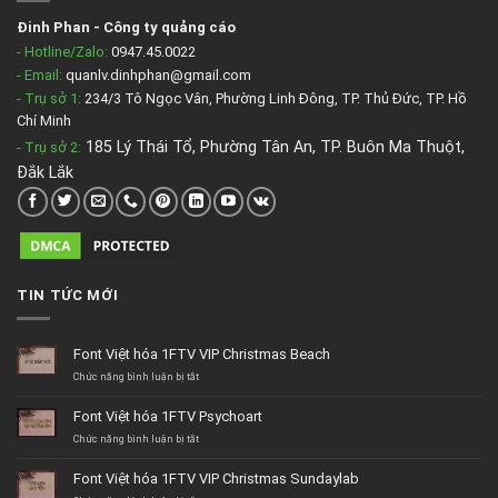
Đinh Phan
-
Công ty quảng cáo
- Hotline/Zalo:
0947.45.0022
- Email:
quanlv.dinhphan@gmail.com
- Trụ sở 1:
234/3 Tô Ngọc Vân, Phường Linh Đông, TP. Thủ Đức, TP. Hồ
Chí Minh
185 Lý Thái Tổ, Phường Tân An, TP. Buôn Ma Thuột,
- Trụ sở 2
:
Đắk Lắk
TIN TỨC MỚI
Font Việt hóa 1FTV VIP Christmas Beach
ở
Chức năng bình luận bị tắt
Font
Việt
Font Việt hóa 1FTV Psychoart
hóa
1FTV
ở
Chức năng bình luận bị tắt
VIP
Font
Christmas
Việt
Font Việt hóa 1FTV VIP Christmas Sundaylab
Beach
hóa