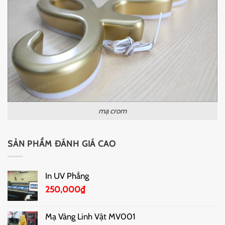
mạ crom
SẢN PHẨM ĐÁNH GIÁ CAO
In UV Phẳng
250,000
₫
Mạ Vàng Linh Vật MV001