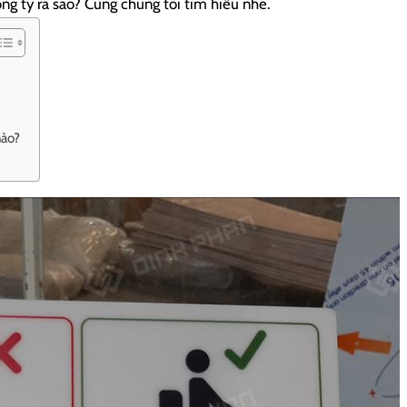
ông ty ra sao? Cùng chúng tôi tìm hiểu nhé.
nào?