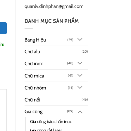
quanlv.dinhphan@gmail.com
DANH MỤC SẢN PHẨM
Bảng Hiệu
(29)
n:
Chữ alu
(20)
Chữ inox
(48)
Chữ mica
(41)
Chữ nhôm
(14)
Chữ nổi
(46)
Gia công
(89)
Gia công bào chấn inox
Gia công cắt laser