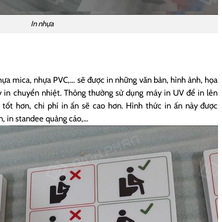
In nhựa
ựa mica, nhựa PVC,… sẽ được in những văn bản, hình ảnh, họa
 in chuyển nhiệt. Thông thường sử dụng máy in UV để in lên
ốt hơn, chi phí in ấn sẽ cao hơn. Hình thức in ấn này được
ẫn, in standee quảng cáo,…