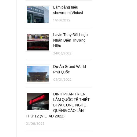
Làm bảng hiệu
showroom Vinfast
17/10/2025
Lavie Thay Đổi Logo
Nhận Diện Thương
Hiệu
24/06/2022
Dự Án Grand World
Phú Quốc
09/01/2022
ĐINH PHAN TRIỂN
LÃM QUỐC TẾ THIẾT
BỊ VÀ CÔNG NGHỆ
QUẢNG CÁO LẦN
THỨ 12 (VIETAD 2022)
01/08/2022