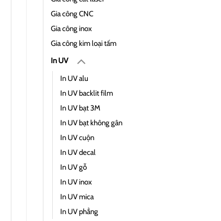
Gia công CNC
Gia công inox
Gia công kim loại tấm
In UV
In UV alu
In UV backlit film
In UV bạt 3M
In UV bạt không gân
In UV cuộn
In UV decal
In UV gỗ
In UV inox
In UV mica
In UV phẳng