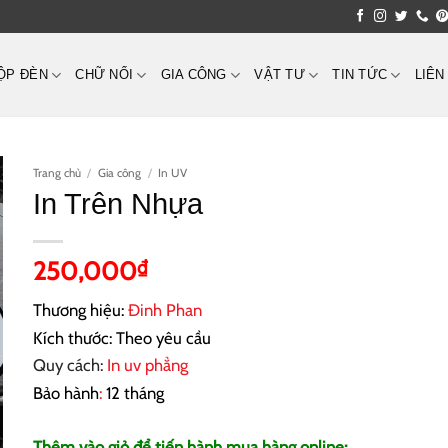
ỘP ĐÈN
CHỮ NỔI
GIA CÔNG
VẬT TƯ
TIN TỨC
LIÊN
Trang chủ
/
Gia công
/
In UV
In Trên Nhựa
250,000
₫
Thương hiệu:
Đinh Phan
Kích thước: Theo yêu cầu
Quy cách:
In uv phẳng
Bảo hành
:
12 tháng
Thêm vào giỏ để tiến hành mua hàng online: