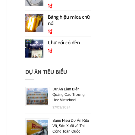
1
₫
Bảng hiệu mica chữ
nổi
1
₫
Chữ nổi có đèn
1
₫
DỰ ÁN TIÊU BIỂU
Dự Án Làm Biển
Quảng Cáo Trường
Học Vinschool
27/02/2024
Bảng Hiệu Dự Án Rita
Võ, Sản Xuất và Thi
Công Toàn Quốc