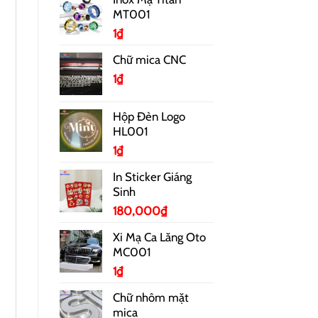
MT001
1
₫
Chữ mica CNC
1
₫
Hộp Đèn Logo
HL001
1
₫
In Sticker Giáng
Sinh
180,000
₫
Xi Mạ Ca Lăng Oto
MC001
1
₫
Chữ nhôm mặt
mica