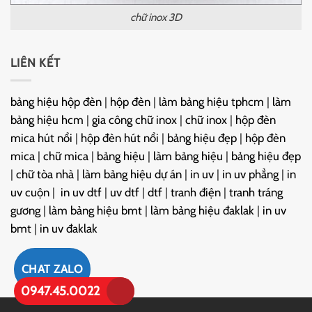
chữ inox 3D
LIÊN KẾT
bảng hiệu hộp đèn
|
hộp đèn
|
làm bảng hiệu tphcm
|
làm
bảng hiệu hcm
|
gia công chữ inox
|
chữ inox
|
hộp đèn
mica hút nổi
|
hộp đèn hút nổi
|
bảng hiệu đẹp
|
hộp đèn
mica
|
chữ mica
|
bảng hiệu
|
làm bảng hiệu
|
bảng hiệu đẹp
|
chữ tòa nhà
|
làm bảng hiệu dự án
|
in uv
|
in uv phẳng
|
in
uv cuộn
|
in uv dtf
|
uv dtf
|
dtf
|
tranh điện
|
tranh tráng
gương
|
làm bảng hiệu bmt
|
làm bảng hiệu đaklak
|
in uv
bmt
|
in uv đaklak
CHAT ZALO
0947.45.0022