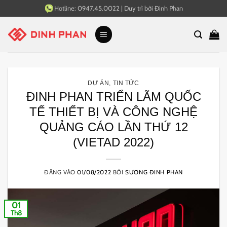
Bỏ
Hotline:
0947.45.0022
|
Duy trì bởi
Đinh Phan
qua
nội
dung
DỰ ÁN
,
TIN TỨC
ĐINH PHAN TRIỂN LÃM QUỐC
TẾ THIẾT BỊ VÀ CÔNG NGHỆ
QUẢNG CÁO LẦN THỨ 12
(VIETAD 2022)
ĐĂNG VÀO
01/08/2022
BỞI
SƯƠNG ĐINH PHAN
01
Th8