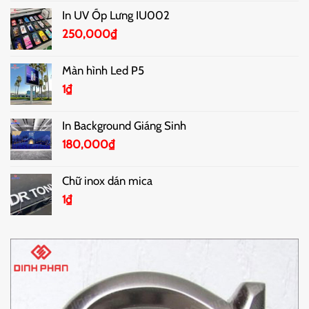
In UV Ốp Lưng IU002
250,000
₫
Màn hình Led P5
1
₫
In Background Giáng Sinh
180,000
₫
Chữ inox dán mica
1
₫