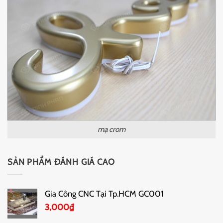
mạ crom
SẢN PHẨM ĐÁNH GIÁ CAO
Gia Công CNC Tại Tp.HCM GC001
3,000
₫