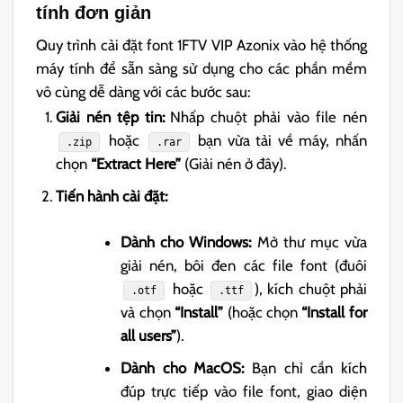
tính đơn giản
Quy trình cài đặt font 1FTV VIP Azonix vào hệ thống
máy tính để sẵn sàng sử dụng cho các phần mềm
vô cùng dễ dàng với các bước sau:
Giải nén tệp tin:
Nhấp chuột phải vào file nén
hoặc
bạn vừa tải về máy, nhấn
.zip
.rar
chọn
“Extract Here”
(Giải nén ở đây).
Tiến hành cài đặt:
Dành cho Windows:
Mở thư mục vừa
giải nén, bôi đen các file font (đuôi
hoặc
), kích chuột phải
.otf
.ttf
và chọn
“Install”
(hoặc chọn
“Install for
all users”
).
Dành cho MacOS:
Bạn chỉ cần kích
đúp trực tiếp vào file font, giao diện