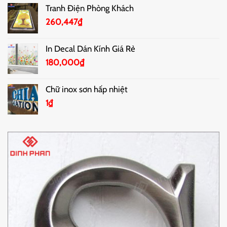
Tranh Điện Phòng Khách
260,447
₫
In Decal Dán Kính Giá Rẻ
180,000
₫
Chữ inox sơn hấp nhiệt
1
₫