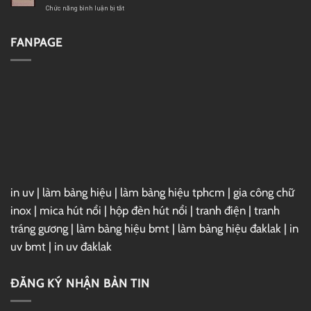
1FTV
ở
Chức năng bình luận bị tắt
VIP
Font
Christmas
Việt
Sundaylab
hóa
FANPAGE
1FTV
Subpear
in uv
|
làm bảng hiệu
|
làm bảng hiệu tphcm
|
gia công chữ
inox
|
mica hút nổi
|
hộp đèn hút nổi
|
tranh điện
|
tranh
tráng gương
|
làm bảng hiệu bmt
|
làm bảng hiệu đaklak
|
in
uv bmt
|
in uv đaklak
ĐĂNG KÝ NHẬN BẢN TIN