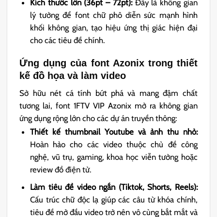
Kích thước lớn (36pt – 72pt):
Đây là không gian
lý tưởng để font chữ phô diễn sức mạnh hình
khối không gian, tạo hiệu ứng thị giác hiện đại
cho các tiêu đề chính.
Ứng dụng của font Azonix trong thiết
kế đồ họa và làm video
Sở hữu nét cá tính bứt phá và mang đậm chất
tương lai, font 1FTV VIP Azonix mở ra không gian
ứng dụng rộng lớn cho các dự án truyền thông:
Thiết kế thumbnail Youtube và ảnh thu nhỏ:
Hoàn hảo cho các video thuộc chủ đề công
nghệ, vũ trụ, gaming, khoa học viễn tưởng hoặc
review đồ điện tử.
Làm tiêu đề video ngắn (Tiktok, Shorts, Reels):
Cấu trúc chữ độc lạ giúp các câu từ khóa chính,
tiêu đề mở đầu video trở nên vô cùng bắt mắt và