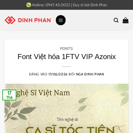
Bỏ
Hotline:
0947.45.0022
|
Duy trì bởi
Đinh Phan
qua
nội
dung
FONTS
Font Việt hóa 1FTV VIP Azonix
ĐĂNG VÀO
17/06/2026
BỞI
NGA ĐINH PHAN
17
Th6