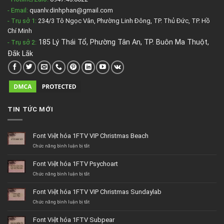
- Email:
quanlv.dinhphan@gmail.com
- Trụ sở 1:
234/3 Tô Ngọc Vân, Phường Linh Đông, TP. Thủ Đức, TP. Hồ
Chí Minh
185 Lý Thái Tổ, Phường Tân An, TP. Buôn Ma Thuột,
- Trụ sở 2
:
Đắk Lắk
TIN TỨC MỚI
Font Việt hóa 1FTV VIP Christmas Beach
ở
Chức năng bình luận bị tắt
Font
Việt
Font Việt hóa 1FTV Psychoart
hóa
1FTV
ở
Chức năng bình luận bị tắt
VIP
Font
Christmas
Việt
Font Việt hóa 1FTV VIP Christmas Sundaylab
Beach
hóa
1FTV
ở
Chức năng bình luận bị tắt
Psychoart
Font
Việt
Font Việt hóa 1FTV Subpear
hóa