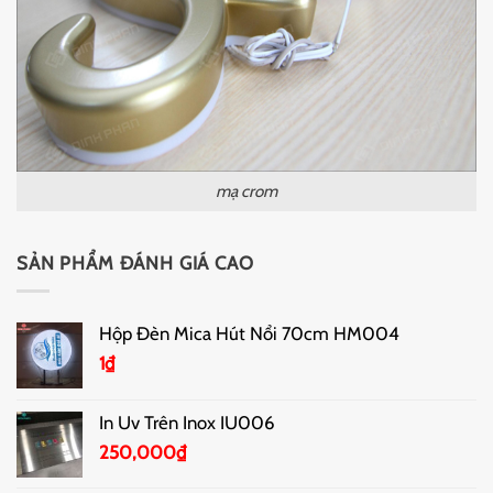
mạ crom
SẢN PHẨM ĐÁNH GIÁ CAO
Hộp Đèn Mica Hút Nổi 70cm HM004
1
₫
In Uv Trên Inox IU006
250,000
₫