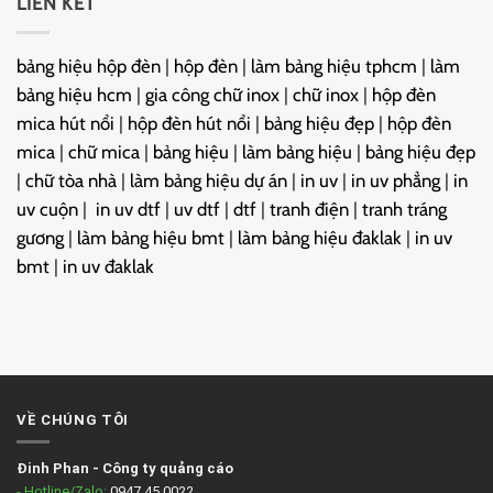
LIÊN KẾT
bảng hiệu hộp đèn
|
hộp đèn
|
làm bảng hiệu tphcm
|
làm
bảng hiệu hcm
|
gia công chữ inox
|
chữ inox
|
hộp đèn
mica hút nổi
|
hộp đèn hút nổi
|
bảng hiệu đẹp
|
hộp đèn
mica
|
chữ mica
|
bảng hiệu
|
làm bảng hiệu
|
bảng hiệu đẹp
|
chữ tòa nhà
|
làm bảng hiệu dự án
|
in uv
|
in uv phẳng
|
in
uv cuộn
|
in uv dtf
|
uv dtf
|
dtf
|
tranh điện
|
tranh tráng
gương
|
làm bảng hiệu bmt
|
làm bảng hiệu đaklak
|
in uv
bmt
|
in uv đaklak
VỀ CHÚNG TÔI
Đinh Phan
-
Công ty quảng cáo
- Hotline/Zalo:
0947.45.0022