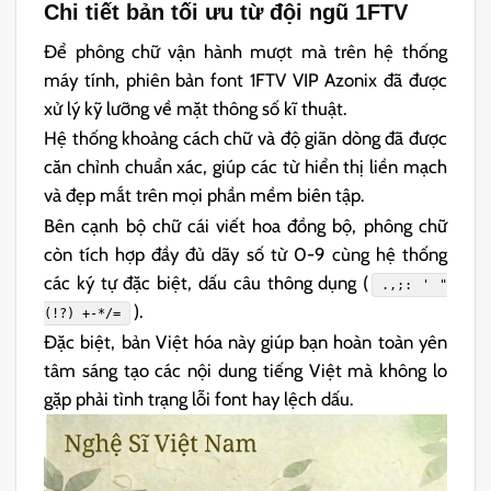
Chi tiết bản tối ưu từ đội ngũ 1FTV
Để phông chữ vận hành mượt mà trên hệ thống
máy tính, phiên bản font 1FTV VIP Azonix đã được
xử lý kỹ lưỡng về mặt thông số kĩ thuật.
Hệ thống khoảng cách chữ và độ giãn dòng đã được
căn chỉnh chuẩn xác, giúp các từ hiển thị liền mạch
và đẹp mắt trên mọi phần mềm biên tập.
Bên cạnh bộ chữ cái viết hoa đồng bộ, phông chữ
còn tích hợp đầy đủ dãy số từ 0-9 cùng hệ thống
các ký tự đặc biệt, dấu câu thông dụng (
.,;: ' "
).
(!?) +-*/=
Đặc biệt, bản Việt hóa này giúp bạn hoàn toàn yên
tâm sáng tạo các nội dung tiếng Việt mà không lo
gặp phải tình trạng lỗi font hay lệch dấu.