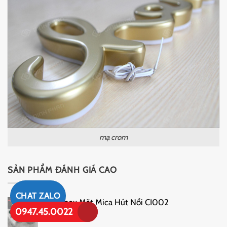
mạ crom
SẢN PHẨM ĐÁNH GIÁ CAO
CHAT ZALO
Chữ Inox Mặt Mica Hút Nổi CI002
0947.45.0022
1
₫