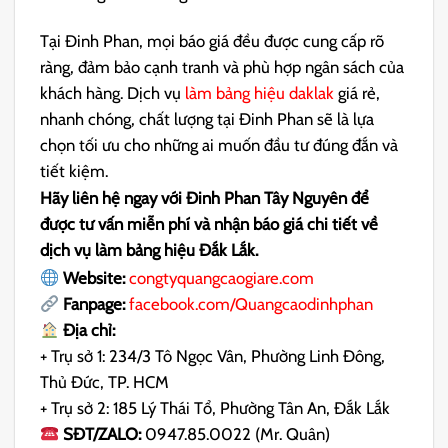
Tại Đinh Phan, mọi báo giá đều được cung cấp rõ
ràng, đảm bảo cạnh tranh và phù hợp ngân sách của
khách hàng.
Dịch vụ
làm bảng hiệu daklak
giá rẻ,
nhanh chóng, chất lượng tại Đinh Phan sẽ là lựa
chọn tối ưu cho những ai muốn đầu tư đúng đắn và
tiết kiệm.
Hãy liên hệ ngay với Đinh Phan Tây Nguyên để
được tư vấn miễn phí và nhận báo giá chi tiết về
dịch vụ làm bảng hiệu Đắk Lắk.
Website:
congtyquangcaogiare.com
Fanpage:
facebook.com/Quangcaodinhphan
Địa chỉ:
+ Trụ sở 1: 234/3 Tô Ngọc Vân, Phường Linh Đông,
Thủ Đức, TP. HCM
+ Trụ sở 2: 185 Lý Thái Tổ, Phường Tân An, Đắk Lắk
SĐT/ZALO:
0947.85.0022 (Mr. Quân)