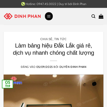
Bỏ
Hotline:
0947.45.0022
|
Duy trì bởi
Đinh Phan
qua
nội
dung
CHIA SẺ
,
TIN TỨC
Làm bảng hiệu Đắk Lắk giá rẻ,
dịch vụ nhanh chóng chất lượng
ĐĂNG VÀO
05/09/2025
BỞI
DUYÊN ĐINH PHAN
05
Th9