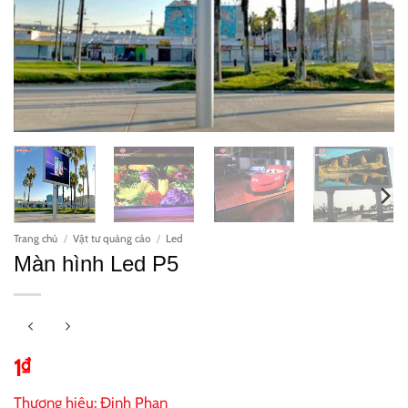
Trang chủ
/
Vật tư quảng cáo
/
Led
Màn hình Led P5
1
₫
Thương hiệu:
Đinh Phan