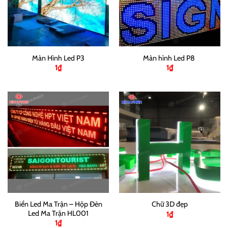
Màn Hình Led P3
Màn hình Led P8
1
₫
1
₫
Biển Led Ma Trận – Hộp Đèn
Chữ 3D đẹp
Led Ma Trận HL001
1
₫
1
₫