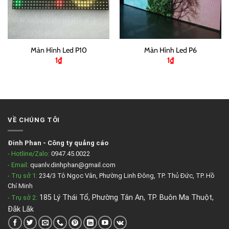
Màn Hình Led P10
Màn Hình Led P6
1
₫
1
₫
VỀ CHÚNG TÔI
Đinh Phan
-
Công ty quảng cáo
- Hotline/Zalo:
0947.45.0022
- Email:
quanlv.dinhphan@gmail.com
- Trụ sở 1:
234/3 Tô Ngọc Vân, Phường Linh Đông, TP. Thủ Đức, TP. Hồ
Chí Minh
185 Lý Thái Tổ, Phường Tân An, TP. Buôn Ma Thuột,
- Trụ sở 2
:
Đắk Lắk