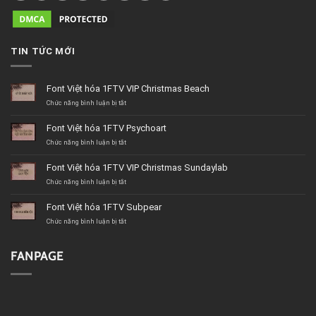
TIN TỨC MỚI
Font Việt hóa 1FTV VIP Christmas Beach
ở
Chức năng bình luận bị tắt
Font
Việt
Font Việt hóa 1FTV Psychoart
hóa
1FTV
ở
Chức năng bình luận bị tắt
VIP
Font
Christmas
Việt
Font Việt hóa 1FTV VIP Christmas Sundaylab
Beach
hóa
1FTV
ở
Chức năng bình luận bị tắt
Psychoart
Font
Việt
Font Việt hóa 1FTV Subpear
hóa
1FTV
ở
Chức năng bình luận bị tắt
VIP
Font
Christmas
Việt
Sundaylab
hóa
FANPAGE
1FTV
Subpear