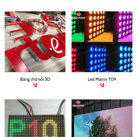
Bảng chữ nổi 3D
Led Matrix T09
1
₫
1
₫