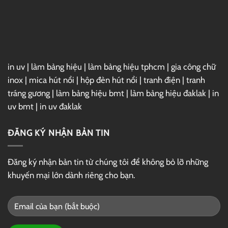
in uv
|
làm bảng hiệu
|
làm bảng hiệu tphcm
|
gia công chữ
inox
|
mica hút nổi
|
hộp đèn hút nổi
|
tranh điện
|
tranh
tráng gương
|
làm bảng hiệu bmt
|
làm bảng hiệu đaklak
|
in
uv bmt
|
in uv đaklak
ĐĂNG KÝ NHẬN BẢN TIN
Đăng ký nhận bản tin từ chúng tôi để không bỏ lỡ những
khuyến mại lớn dành riêng cho bạn.