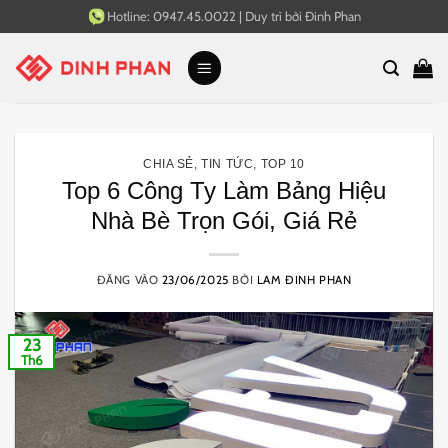
Bỏ
Hotline:
0947.45.0022
|
Duy trì bởi
Đinh Phan
qua
nội
dung
CHIA SẺ
,
TIN TỨC
,
TOP 10
Top 6 Công Ty Làm Bảng Hiệu
Nhà Bè Trọn Gói, Giá Rẻ
ĐĂNG VÀO
23/06/2025
BỞI
LAM ĐINH PHAN
23
Th6