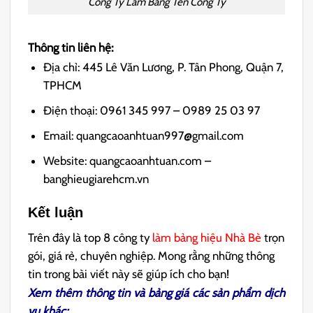
Công Ty Làm Bảng Tên Công Ty
Thông tin liên hệ:
Địa chỉ: 445 Lê Văn Lương, P. Tân Phong, Quận 7,
TPHCM
Điện thoại: 0961 345 997 – 0989 25 03 97
Email: quangcaoanhtuan997@gmail.com
Website: quangcaoanhtuan.com –
banghieugiarehcm.vn
Kết luận
Trên đây là top 8 công ty
làm bảng hiệu Nhà Bè
trọn
gói, giá rẻ, chuyên nghiệp. Mong rằng những thông
tin trong bài viết này sẽ giúp ích cho bạn!
Xem thêm thông tin và bảng giá các sản phẩm dịch
vụ khác: