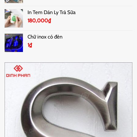
In Tem Dán Ly Trà Sữa
180,000
₫
Chữ inox có đèn
1
₫