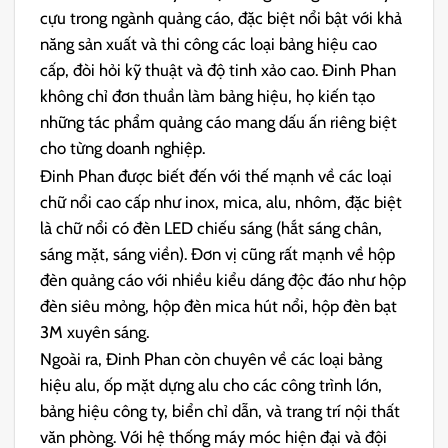
cựu trong ngành quảng cáo, đặc biệt nổi bật với khả
năng sản xuất và thi công các loại bảng hiệu cao
cấp, đòi hỏi kỹ thuật và độ tinh xảo cao. Đinh Phan
không chỉ đơn thuần làm bảng hiệu, họ kiến tạo
những tác phẩm quảng cáo mang dấu ấn riêng biệt
cho từng doanh nghiệp.
Đinh Phan được biết đến với thế mạnh về các loại
chữ nổi cao cấp như inox, mica, alu, nhôm, đặc biệt
là chữ nổi có đèn LED chiếu sáng (hắt sáng chân,
sáng mặt, sáng viền). Đơn vị cũng rất mạnh về hộp
đèn quảng cáo với nhiều kiểu dáng độc đáo như hộp
đèn siêu mỏng, hộp đèn mica hút nổi, hộp đèn bạt
3M xuyên sáng.
Ngoài ra, Đinh Phan còn chuyên về các loại bảng
hiệu alu, ốp mặt dựng alu cho các công trình lớn,
bảng hiệu công ty, biển chỉ dẫn, và trang trí nội thất
văn phòng. Với hệ thống máy móc hiện đại và đội