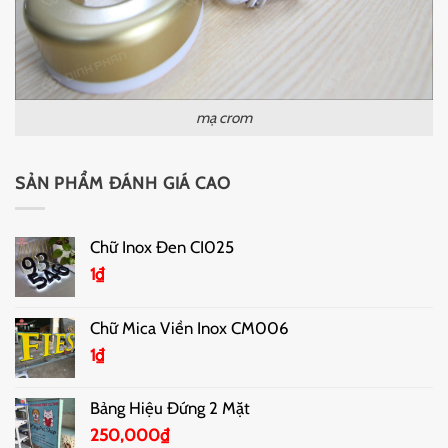
mạ crom
SẢN PHẨM ĐÁNH GIÁ CAO
Chữ Inox Đen CI025
1
₫
Chữ Mica Viền Inox CM006
1
₫
Bảng Hiệu Đứng 2 Mặt
250,000
₫