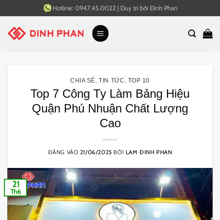
Bỏ
Hotline:
0947.45.0022
|
Duy trì bởi
Đinh Phan
qua
nội
dung
CHIA SẺ
,
TIN TỨC
,
TOP 10
Top 7 Công Ty Làm Bảng Hiệu
Quận Phú Nhuận Chất Lượng
Cao
ĐĂNG VÀO
21/06/2025
BỞI
LAM ĐINH PHAN
21
Th6