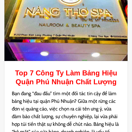
Top 7 Công Ty
Làm Bảng Hiệu
Quận Phú Nhuận
Chất Lượng
Bạn đang “đau đầu” tìm một đối tác tin cậy để làm
bảng hiệu tại quận Phú Nhuận? Giữa một rừng các
đơn vị quảng cáo, việc chọn ra cái tên ưng ý, vừa
đảm bảo chất lượng, sự chuyên nghiệp, lại vừa phải
hợp túi tiền thật sự không dễ chút nào. Bảng hiệu là
“bộ mặt” của cửa hàng, doanh nghiệp, là yếu tố