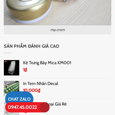
mạ crom
SẢN PHẨM ĐÁNH GIÁ CAO
Kệ Trưng Bày Mica KM001
1
₫
In Tem Nhãn Decal
10,000
₫
CHAT ZALO
In Ốp Điện Thoại Giá Rẻ
0947.45.0022
1
₫