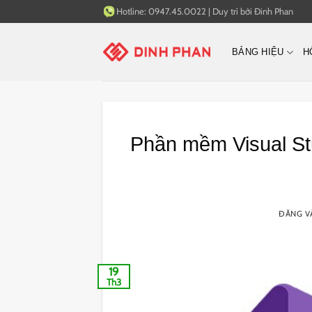
Bỏ
Hotline:
0947.45.0022
|
Duy trì bởi
Đinh Phan
qua
nội
BẢNG HIỆU
H
dung
Phần mềm Visual St
ĐĂNG 
19
Th3