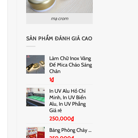
mạ crom
SẢN PHẨM ĐÁNH GIÁ CAO
Làm Chữ Inox Vàng
Đế Mica Cháo Sáng
Chân
1
₫
In UV Alu Hồ Chí
Minh, In UV Biển
Alu, In UV Phẳng
Giá rẻ
250,000
₫
Bảng Phòng Cháy Chữa Cháy