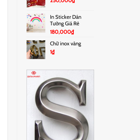
250,000
₫
In Sticker Dán
Tường Giá Rẻ
180,000
₫
Chữ inox vàng
1
₫