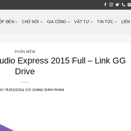
ỘP ĐÈN
CHỮ NỔI
GIA CÔNG
VẬT TƯ
TIN TỨC
LIÊN
PHẦN MỀM
udio Express 2015 Full – Link GG
Drive
VÀO
19/03/2026
BỞI
GIANG ĐINH PHAN