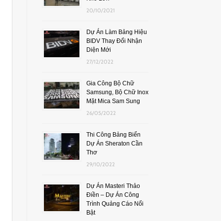
20/10/2021
Dự Án Làm Bảng Hiệu
BIDV Thay Đổi Nhận
Diện Mới
27/12/2022
Gia Công Bộ Chữ
Samsung, Bộ Chữ Inox
Mặt Mica Sam Sung
26/05/2022
Thi Công Bảng Biển
Dự Án Sheraton Cần
Thơ
29/10/2022
Dự Án Masteri Thảo
Điền – Dự Án Công
Trình Quảng Cáo Nổi
Bật