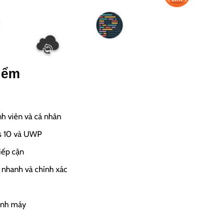
iểm
nh viên và cá nhân
ws 10 và UWP
iếp cận
e nhanh và chính xác
hình máy