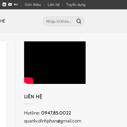
Giới thiệu
Liên hệ
Tuyển dụng
Tìm
 HỆ
kiếm:
LIÊN HỆ
Hotline:
0947.85.0022
quanlv.dinhphan@gmail.com