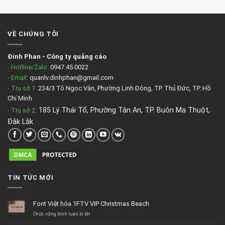
VỀ CHÚNG TÔI
Đinh Phan
-
Công ty quảng cáo
- Hotline/Zalo:
0947.45.0022
- Email:
quanlv.dinhphan@gmail.com
- Trụ sở 1:
234/3 Tô Ngọc Vân, Phường Linh Đông, TP. Thủ Đức, TP. Hồ
Chí Minh
185 Lý Thái Tổ, Phường Tân An, TP. Buôn Ma Thuột,
- Trụ sở 2
:
Đắk Lắk
TIN TỨC MỚI
Font Việt hóa 1FTV VIP Christmas Beach
ở
Chức năng bình luận bị tắt
Font