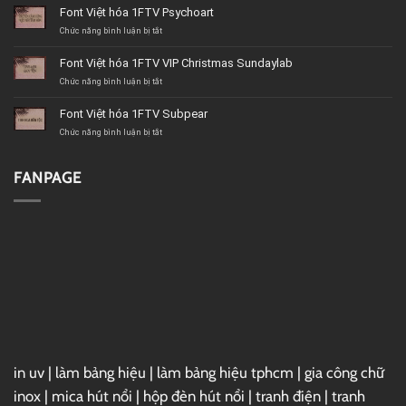
Việt
Font Việt hóa 1FTV Psychoart
hóa
1FTV
ở
Chức năng bình luận bị tắt
VIP
Font
Christmas
Việt
Font Việt hóa 1FTV VIP Christmas Sundaylab
Beach
hóa
1FTV
ở
Chức năng bình luận bị tắt
Psychoart
Font
Việt
Font Việt hóa 1FTV Subpear
hóa
1FTV
ở
Chức năng bình luận bị tắt
VIP
Font
Christmas
Việt
Sundaylab
hóa
FANPAGE
1FTV
Subpear
in uv
|
làm bảng hiệu
|
làm bảng hiệu tphcm
|
gia công chữ
inox
|
mica hút nổi
|
hộp đèn hút nổi
|
tranh điện
|
tranh