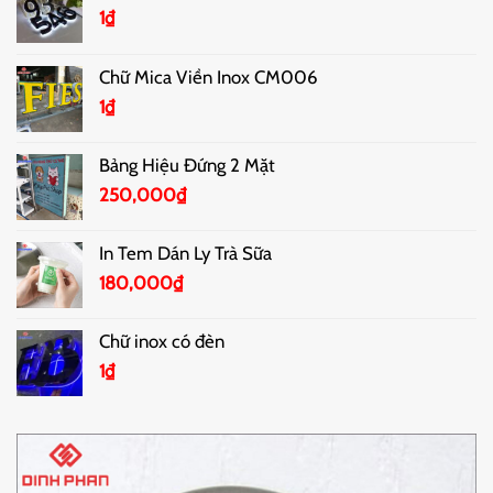
1
₫
Chữ Mica Viền Inox CM006
1
₫
Bảng Hiệu Đứng 2 Mặt
250,000
₫
In Tem Dán Ly Trà Sữa
180,000
₫
Chữ inox có đèn
1
₫