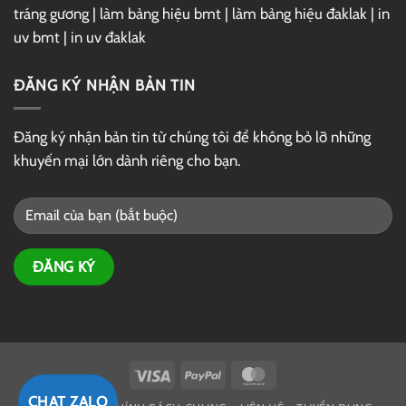
tráng gương
|
làm bảng hiệu bmt
|
làm bảng hiệu đaklak
|
in
uv bmt
|
in uv đaklak
ĐĂNG KÝ NHẬN BẢN TIN
Đăng ký nhận bản tin từ chúng tôi để không bỏ lỡ những
khuyến mại lớn dành riêng cho bạn.
Visa
PayPal
MasterCard
CHAT ZALO