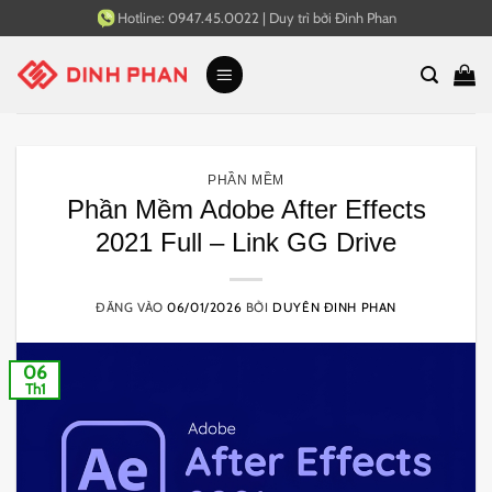
Bỏ
Hotline:
0947.45.0022
|
Duy trì bởi
Đinh Phan
qua
nội
dung
PHẦN MỀM
Phần Mềm Adobe After Effects
2021 Full – Link GG Drive
ĐĂNG VÀO
06/01/2026
BỞI
DUYÊN ĐINH PHAN
06
Th1