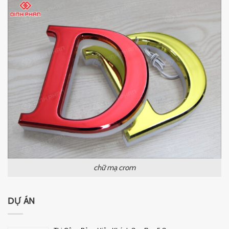
chữ mạ crom
DỰ ÁN