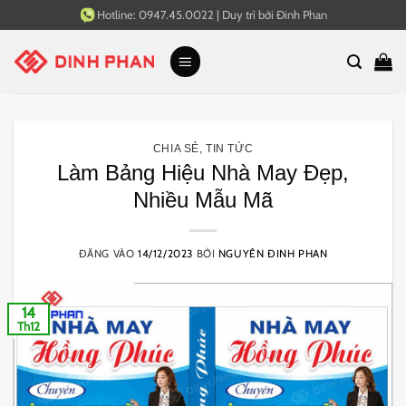
Bỏ
Hotline:
0947.45.0022
|
Duy trì bởi
Đinh Phan
qua
nội
dung
CHIA SẺ
,
TIN TỨC
Làm Bảng Hiệu Nhà May Đẹp,
Nhiều Mẫu Mã
ĐĂNG VÀO
14/12/2023
BỞI
NGUYÊN ĐINH PHAN
14
Th12