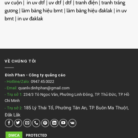
uv cuộn
|
in uv dtf
|
uv dtf
|
dtf
|
tranh điện
|
tranh tráng
gương
|
làm bảng hiệu bmt
|
làm bảng hiệu đaklak
|
in uv
bmt
|
in uv đaklak
VỀ CHÚNG TÔI
Đinh Phan
-
Công ty quảng cáo
- Hotline/Zalo:
0947.45.0022
- Email:
quanlv.dinhphan@gmail.com
- Trụ sở 1:
234/3 Tô Ngọc Vân, Phường Linh Đông, TP. Thủ Đức, TP. Hồ
Chí Minh
185 Lý Thái Tổ, Phường Tân An, TP. Buôn Ma Thuột,
- Trụ sở 2
:
Đắk Lắk