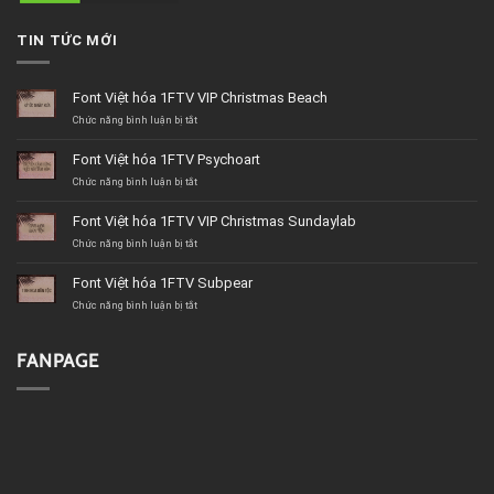
TIN TỨC MỚI
Font Việt hóa 1FTV VIP Christmas Beach
ở
Chức năng bình luận bị tắt
Font
Việt
Font Việt hóa 1FTV Psychoart
hóa
1FTV
ở
Chức năng bình luận bị tắt
VIP
Font
Christmas
Việt
Font Việt hóa 1FTV VIP Christmas Sundaylab
Beach
hóa
1FTV
ở
Chức năng bình luận bị tắt
Psychoart
Font
Việt
Font Việt hóa 1FTV Subpear
hóa
1FTV
ở
Chức năng bình luận bị tắt
VIP
Font
Christmas
Việt
Sundaylab
hóa
FANPAGE
1FTV
Subpear