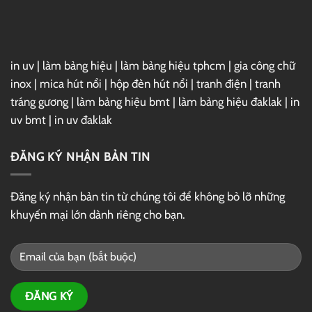
in uv
|
làm bảng hiệu
|
làm bảng hiệu tphcm
|
gia công chữ
inox
|
mica hút nổi
|
hộp đèn hút nổi
|
tranh điện
|
tranh
tráng gương
|
làm bảng hiệu bmt
|
làm bảng hiệu đaklak
|
in
uv bmt
|
in uv đaklak
ĐĂNG KÝ NHẬN BẢN TIN
Đăng ký nhận bản tin từ chúng tôi để không bỏ lỡ những
khuyến mại lớn dành riêng cho bạn.