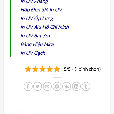
In UV Phẳng
Hộp Đèn 3M In UV
In UV Ốp Lưng
In UV Alu Hồ Chí Minh
In UV Bạt 3m
Bảng Hiệu Mica
In UV Gạch
5/5 - (1 bình chọn)