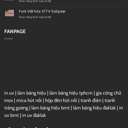
1FTV
ở
Chức năng bình luận bị tắt
Psychoart
Font
Việt
Font Việt hóa 1FTV Subpear
hóa
1FTV
ở
Chức năng bình luận bị tắt
VIP
Font
Christmas
Việt
Sundaylab
hóa
FANPAGE
1FTV
Subpear
in uv
|
làm bảng hiệu
|
làm bảng hiệu tphcm
|
gia công chữ
inox
|
mica hút nổi
|
hộp đèn hút nổi
|
tranh điện
|
tranh
tráng gương
|
làm bảng hiệu bmt
|
làm bảng hiệu đaklak
|
in
uv bmt
|
in uv đaklak