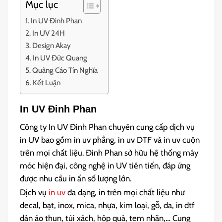
Mục lục
In UV Đinh Phan
In UV 24H
Design Akay
In UV Đức Quang
Quảng Cáo Tín Nghĩa
Kết Luận
In UV Đinh Phan
Công ty In UV Đinh Phan chuyên cung cấp dịch vụ
in UV bao gồm in uv phẳng, in uv DTF và in uv cuộn
trên mọi chất liệu. Đinh Phan sở hữu hệ thống máy
móc hiện đại, công nghệ in UV tiên tiến, đáp ứng
được nhu cầu in ấn số lượng lớn.
Dịch vụ
in uv
đa dạng, in trên mọi chất liệu như
decal, bạt, inox, mica, nhựa, kim loại, gỗ, da, in dtf
dán áo thun, túi xách, hộp quà, tem nhãn,… Cung