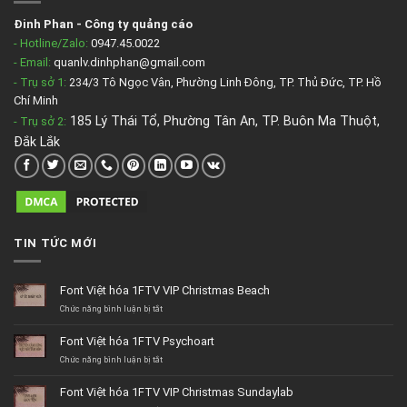
Đinh Phan
-
Công ty quảng cáo
- Hotline/Zalo:
0947.45.0022
- Email:
quanlv.dinhphan@gmail.com
- Trụ sở 1:
234/3 Tô Ngọc Vân, Phường Linh Đông, TP. Thủ Đức, TP. Hồ
Chí Minh
185 Lý Thái Tổ, Phường Tân An, TP. Buôn Ma Thuột,
- Trụ sở 2
:
Đắk Lắk
TIN TỨC MỚI
Font Việt hóa 1FTV VIP Christmas Beach
ở
Chức năng bình luận bị tắt
Font
Việt
Font Việt hóa 1FTV Psychoart
hóa
1FTV
ở
Chức năng bình luận bị tắt
VIP
Font
Christmas
Việt
Font Việt hóa 1FTV VIP Christmas Sundaylab
Beach
hóa