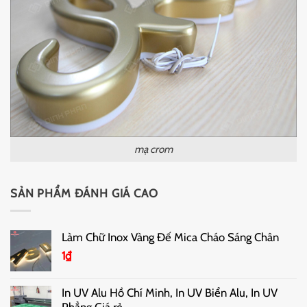
mạ crom
SẢN PHẨM ĐÁNH GIÁ CAO
Làm Chữ Inox Vàng Đế Mica Cháo Sáng Chân
1
₫
In UV Alu Hồ Chí Minh, In UV Biển Alu, In UV