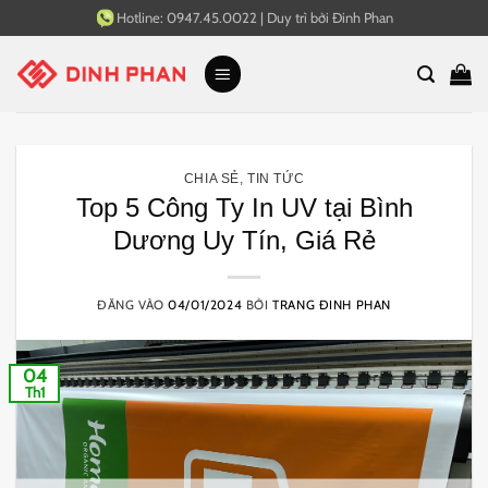
Bỏ
Hotline:
0947.45.0022
|
Duy trì bởi
Đinh Phan
qua
nội
dung
CHIA SẺ
,
TIN TỨC
Top 5 Công Ty In UV tại Bình
Dương Uy Tín, Giá Rẻ
ĐĂNG VÀO
04/01/2024
BỞI
TRANG ĐINH PHAN
04
Th1