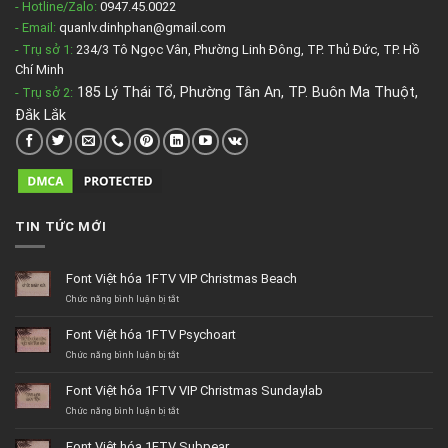
- Hotline/Zalo:
0947.45.0022
- Email:
quanlv.dinhphan@gmail.com
- Trụ sở 1:
234/3 Tô Ngọc Vân, Phường Linh Đông, TP. Thủ Đức, TP. Hồ
Chí Minh
185 Lý Thái Tổ, Phường Tân An, TP. Buôn Ma Thuột,
- Trụ sở 2
:
Đắk Lắk
TIN TỨC MỚI
Font Việt hóa 1FTV VIP Christmas Beach
ở
Chức năng bình luận bị tắt
Font
Việt
Font Việt hóa 1FTV Psychoart
hóa
1FTV
ở
Chức năng bình luận bị tắt
VIP
Font
Christmas
Việt
Font Việt hóa 1FTV VIP Christmas Sundaylab
Beach
hóa
1FTV
ở
Chức năng bình luận bị tắt
Psychoart
Font
Việt
Font Việt hóa 1FTV Subpear