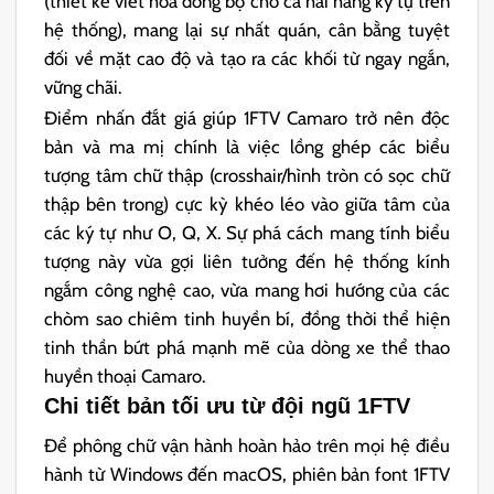
(thiết kế viết hoa đồng bộ cho cả hai hàng ký tự trên
hệ thống), mang lại sự nhất quán, cân bằng tuyệt
đối về mặt cao độ và tạo ra các khối từ ngay ngắn,
vững chãi.
Điểm nhấn đắt giá giúp 1FTV Camaro trở nên độc
bản và ma mị chính là việc lồng ghép các biểu
tượng tâm chữ thập (crosshair/hình tròn có sọc chữ
thập bên trong) cực kỳ khéo léo vào giữa tâm của
các ký tự như O, Q, X. Sự phá cách mang tính biểu
tượng này vừa gợi liên tưởng đến hệ thống kính
ngắm công nghệ cao, vừa mang hơi hướng của các
chòm sao chiêm tinh huyền bí, đồng thời thể hiện
tinh thần bứt phá mạnh mẽ của dòng xe thể thao
huyền thoại Camaro.
Chi tiết bản tối ưu từ đội ngũ 1FTV
Để phông chữ vận hành hoàn hảo trên mọi hệ điều
hành từ Windows đến macOS, phiên bản font 1FTV