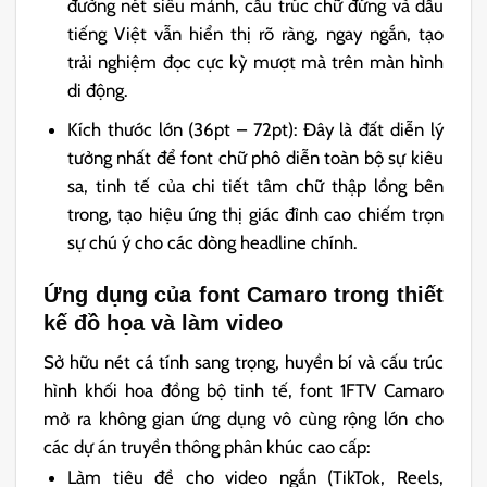
đường nét siêu mảnh, cấu trúc chữ đứng và dấu
tiếng Việt vẫn hiển thị rõ ràng, ngay ngắn, tạo
trải nghiệm đọc cực kỳ mượt mà trên màn hình
di động.
Kích thước lớn (36pt – 72pt): Đây là đất diễn lý
tưởng nhất để font chữ phô diễn toàn bộ sự kiêu
sa, tinh tế của chi tiết tâm chữ thập lồng bên
trong, tạo hiệu ứng thị giác đỉnh cao chiếm trọn
sự chú ý cho các dòng headline chính.
Ứng dụng của font Camaro trong thiết
kế đồ họa và làm video
Sở hữu nét cá tính sang trọng, huyền bí và cấu trúc
hình khối hoa đồng bộ tinh tế, font 1FTV Camaro
mở ra không gian ứng dụng vô cùng rộng lớn cho
các dự án truyền thông phân khúc cao cấp:
Làm tiêu đề cho video ngắn (TikTok, Reels,