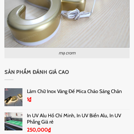
mạ crom
SẢN PHẨM ĐÁNH GIÁ CAO
Làm Chữ Inox Vàng Đế Mica Cháo Sáng Chân
1
₫
In UV Alu Hồ Chí Minh, In UV Biển Alu, In UV
Phẳng Giá rẻ
250,000
₫