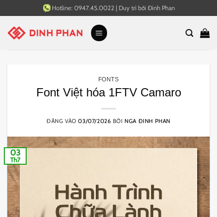
Bỏ
Hotline:
0947.45.0022
|
Duy trì bởi
Đinh Phan
qua
nội
dung
FONTS
Font Việt hóa 1FTV Camaro
ĐĂNG VÀO
03/07/2026
BỞI
NGA ĐINH PHAN
03
Th7