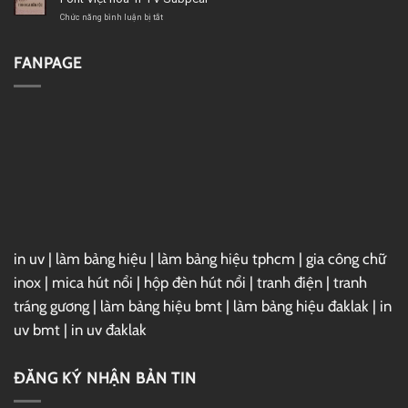
hóa
1FTV
ở
Chức năng bình luận bị tắt
VIP
Font
Christmas
Việt
Sundaylab
hóa
FANPAGE
1FTV
Subpear
in uv
|
làm bảng hiệu
|
làm bảng hiệu tphcm
|
gia công chữ
inox
|
mica hút nổi
|
hộp đèn hút nổi
|
tranh điện
|
tranh
tráng gương
|
làm bảng hiệu bmt
|
làm bảng hiệu đaklak
|
in
uv bmt
|
in uv đaklak
ĐĂNG KÝ NHẬN BẢN TIN