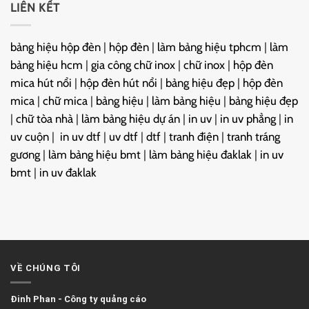
LIÊN KẾT
bảng hiệu hộp đèn
|
hộp đèn
|
làm bảng hiệu tphcm
|
làm
bảng hiệu hcm
|
gia công chữ inox
|
chữ inox
|
hộp đèn
mica hút nổi
|
hộp đèn hút nổi
|
bảng hiệu đẹp
|
hộp đèn
mica
|
chữ mica
|
bảng hiệu
|
làm bảng hiệu
|
bảng hiệu đẹp
|
chữ tòa nhà
|
làm bảng hiệu dự án
|
in uv
|
in uv phẳng
|
in
uv cuộn
|
in uv dtf
|
uv dtf
|
dtf
|
tranh điện
|
tranh tráng
gương
|
làm bảng hiệu bmt
|
làm bảng hiệu đaklak
|
in uv
bmt
|
in uv đaklak
VỀ CHÚNG TÔI
Đinh Phan
-
Công ty quảng cáo