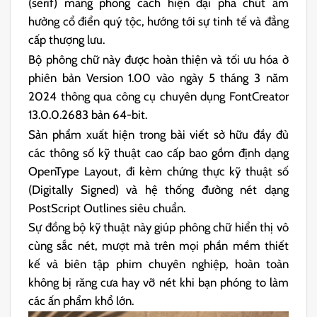
(serif) mang phong cách hiện đại pha chút âm
hưởng cổ điển quý tộc, hướng tới sự tinh tế và đẳng
cấp thượng lưu.
Bộ phông chữ này được hoàn thiện và tối ưu hóa ở
phiên bản Version 1.00 vào ngày 5 tháng 3 năm
2024 thông qua công cụ chuyên dụng FontCreator
13.0.0.2683 bản 64-bit.
Sản phẩm xuất hiện trong bài viết sở hữu đầy đủ
các thông số kỹ thuật cao cấp bao gồm định dạng
OpenType Layout, đi kèm chứng thực kỹ thuật số
(Digitally Signed) và hệ thống đường nét dạng
PostScript Outlines siêu chuẩn.
Sự đồng bộ kỹ thuật này giúp phông chữ hiển thị vô
cùng sắc nét, mượt mà trên mọi phần mềm thiết
kế và biên tập phim chuyên nghiệp, hoàn toàn
không bị răng cưa hay vỡ nét khi bạn phóng to làm
các ấn phẩm khổ lớn.