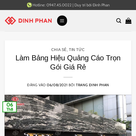
Bỏ
Hotline:
0947.45.0022
|
Duy trì bởi
Đinh Phan
qua
nội
dung
CHIA SẺ
,
TIN TỨC
Làm Bảng Hiệu Quảng Cáo Trọn
Gói Giá Rẻ
ĐĂNG VÀO
06/08/2021
BỞI
TRANG ĐINH PHAN
06
Th8