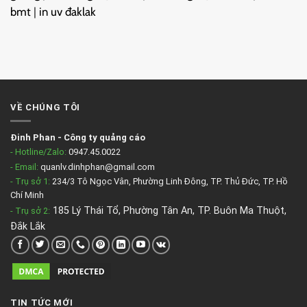
bmt
|
in uv đaklak
VỀ CHÚNG TÔI
Đinh Phan
-
Công ty quảng cáo
- Hotline/Zalo:
0947.45.0022
- Email:
quanlv.dinhphan@gmail.com
- Trụ sở 1:
234/3 Tô Ngọc Vân, Phường Linh Đông, TP. Thủ Đức, TP. Hồ
Chí Minh
185 Lý Thái Tổ, Phường Tân An, TP. Buôn Ma Thuột,
- Trụ sở 2
:
Đắk Lắk
TIN TỨC MỚI