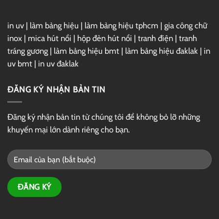
in uv
|
làm bảng hiệu
|
làm bảng hiệu tphcm
|
gia công chữ
inox
|
mica hút nổi
|
hộp đèn hút nổi
|
tranh điện
|
tranh
tráng gương
|
làm bảng hiệu bmt
|
làm bảng hiệu đaklak
|
in
uv bmt
|
in uv đaklak
ĐĂNG KÝ NHẬN BẢN TIN
Đăng ký nhận bản tin từ chúng tôi để không bỏ lỡ những
khuyến mại lớn dành riêng cho bạn.