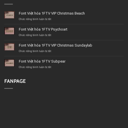
Font Việt hóa 1FTV VIP Christmas Beach
ở
Chức năng bình luận bị tắt
Font
Việt
Font Việt hóa 1FTV Psychoart
hóa
1FTV
ở
Chức năng bình luận bị tắt
VIP
Font
Christmas
Việt
Font Việt hóa 1FTV VIP Christmas Sundaylab
Beach
hóa
1FTV
ở
Chức năng bình luận bị tắt
Psychoart
Font
Việt
Font Việt hóa 1FTV Subpear
hóa
1FTV
ở
Chức năng bình luận bị tắt
VIP
Font
Christmas
Việt
Sundaylab
hóa
FANPAGE
1FTV
Subpear