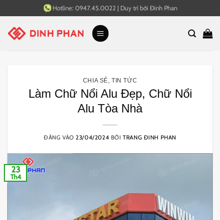
Bỏ
Hotline:
0947.45.0022
|
Duy trì bởi
Đinh Phan
qua
nội
dung
CHIA SẺ
,
TIN TỨC
Làm Chữ Nổi Alu Đẹp, Chữ Nổi
Alu Tòa Nhà
ĐĂNG VÀO
23/04/2024
BỞI
TRANG ĐINH PHAN
23
Th4