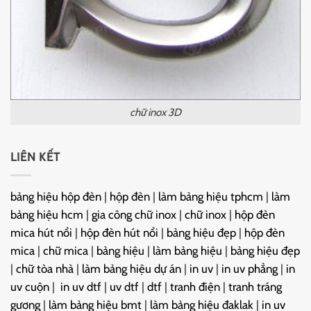
chữ inox 3D
LIÊN KẾT
bảng hiệu hộp đèn
|
hộp đèn
|
làm bảng hiệu tphcm
|
làm
bảng hiệu hcm
|
gia công chữ inox
|
chữ inox
|
hộp đèn
mica hút nổi
|
hộp đèn hút nổi
|
bảng hiệu đẹp
|
hộp đèn
mica
|
chữ mica
|
bảng hiệu
|
làm bảng hiệu
|
bảng hiệu đẹp
|
chữ tòa nhà
|
làm bảng hiệu dự án
|
in uv
|
in uv phẳng
|
in
uv cuộn
|
in uv dtf
|
uv dtf
|
dtf
|
tranh điện
|
tranh tráng
gương
|
làm bảng hiệu bmt
|
làm bảng hiệu đaklak
|
in uv