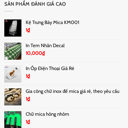
SẢN PHẨM ĐÁNH GIÁ CAO
Kệ Trưng Bày Mica KM001
1
₫
In Tem Nhãn Decal
10,000
₫
In Ốp Điện Thoại Giá Rẻ
1
₫
Gia công chữ inox đế mica giá rẻ, theo yêu cầu
1
₫
Chữ mica hông nhôm
1
₫