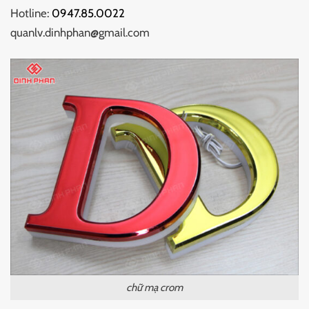
Hotline:
0947.85.0022
quanlv.dinhphan@gmail.com
chữ mạ crom