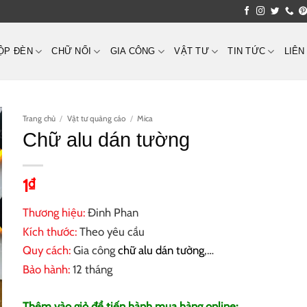
ỘP ĐÈN
CHỮ NỔI
GIA CÔNG
VẬT TƯ
TIN TỨC
LIÊN
Trang chủ
/
Vật tư quảng cáo
/
Mica
Chữ alu dán tường
1
₫
Thương hiệu:
Đinh Phan
Kích thước:
Theo yêu cầu
Quy cách:
Gia công
chữ alu dán tường
,…
Bảo hành:
12 tháng
Thêm vào giỏ để tiến hành mua hàng online: