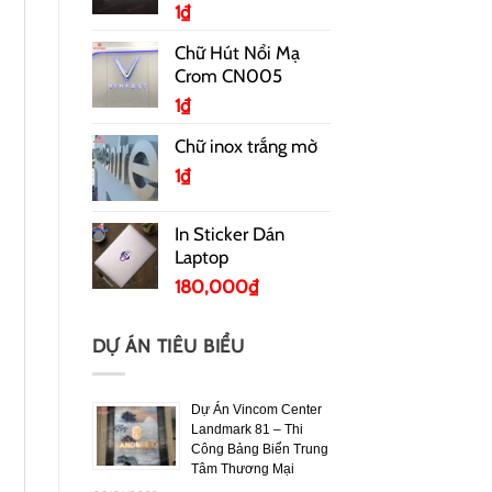
1
₫
Chữ Hút Nổi Mạ
Crom CN005
1
₫
Chữ inox trắng mờ
1
₫
In Sticker Dán
Laptop
180,000
₫
DỰ ÁN TIÊU BIỂU
Dự Án Vincom Center
Landmark 81 – Thi
Công Bảng Biển Trung
Tâm Thương Mại