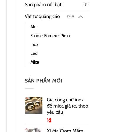
Sản phẩm nổi bật
(21)
Vật tư quảng cáo
(90)
Alu
Foam - Fomex - Pima
Inox
Led
Mica
SẢN PHẨM MỚI
Gia công chữ inox
đế mica giá rẻ, theo
yêu cầu
1
₫
Xi Mạ Crom Mâm