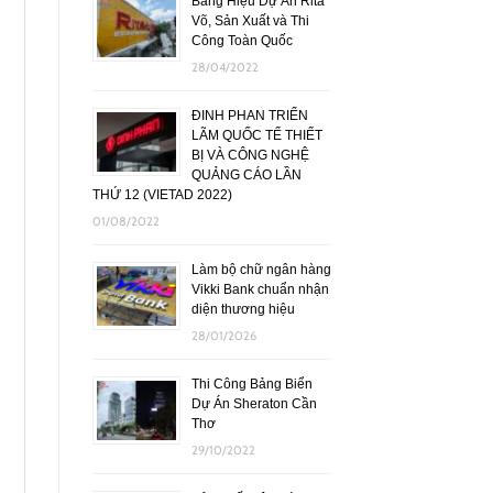
Bảng Hiệu Dự Án Rita
Võ, Sản Xuất và Thi
Công Toàn Quốc
28/04/2022
ĐINH PHAN TRIỂN
LÃM QUỐC TẾ THIẾT
BỊ VÀ CÔNG NGHỆ
QUẢNG CÁO LẦN
THỨ 12 (VIETAD 2022)
01/08/2022
Làm bộ chữ ngân hàng
Vikki Bank chuẩn nhận
diện thương hiệu
28/01/2026
Thi Công Bảng Biển
Dự Án Sheraton Cần
Thơ
29/10/2022