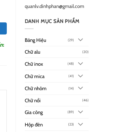
quanlv.dinhphan@gmail.com
DANH MỤC SẢN PHẨM
Bảng Hiệu
(29)
n:
Chữ alu
(20)
Chữ inox
(48)
Chữ mica
(41)
Chữ nhôm
(14)
Chữ nổi
(46)
Gia công
(89)
Hộp đèn
(23)