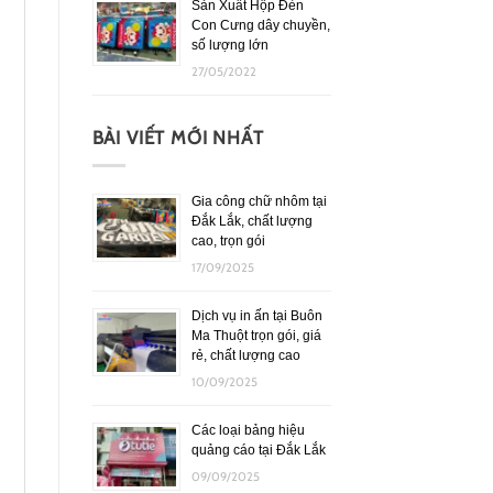
Sản Xuất Hộp Đèn
Con Cưng dây chuyền,
số lượng lớn
27/05/2022
BÀI VIẾT MỚI NHẤT
Gia công chữ nhôm tại
Đắk Lắk, chất lượng
cao, trọn gói
17/09/2025
Dịch vụ in ấn tại Buôn
Ma Thuột trọn gói, giá
rẻ, chất lượng cao
10/09/2025
Các loại bảng hiệu
quảng cáo tại Đắk Lắk
09/09/2025