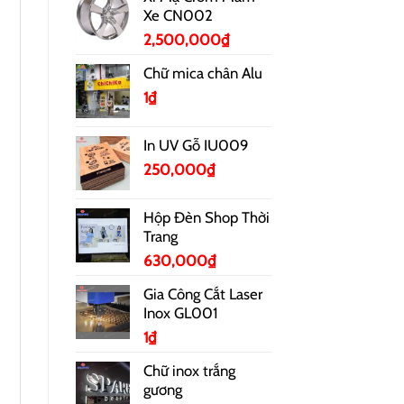
Xe CN002
2,500,000
₫
Chữ mica chân Alu
1
₫
In UV Gỗ IU009
250,000
₫
Hộp Đèn Shop Thời
Trang
630,000
₫
Gia Công Cắt Laser
Inox GL001
1
₫
Chữ inox trắng
gương