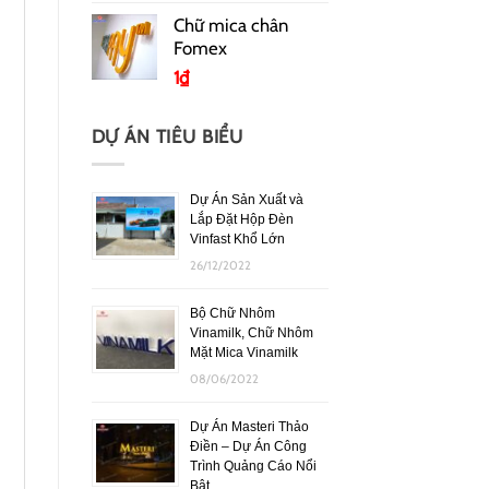
Chữ mica chân
Fomex
1
₫
DỰ ÁN TIÊU BIỂU
Dự Án Sản Xuất và
Lắp Đặt Hộp Đèn
Vinfast Khổ Lớn
26/12/2022
Bộ Chữ Nhôm
Vinamilk, Chữ Nhôm
Mặt Mica Vinamilk
08/06/2022
Dự Án Masteri Thảo
Điền – Dự Án Công
Trình Quảng Cáo Nổi
Bật