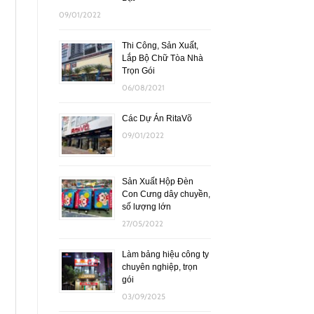
09/01/2022
Thi Công, Sản Xuất,
Lắp Bộ Chữ Tòa Nhà
Trọn Gói
06/08/2021
Các Dự Án RitaVõ
09/01/2022
Sản Xuất Hộp Đèn
Con Cưng dây chuyền,
số lượng lớn
27/05/2022
Làm bảng hiệu công ty
chuyên nghiệp, trọn
gói
03/09/2025