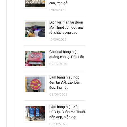
cao, trọn gói
17/09/2025
Dịch vụ in ấn tại Buôn
Ma Thuột trọn gói, giá
rẻ, chất lượng cao
10/09/2025
Các loại bảng hiệu
quảng cáo tại Đắk Lắk
09/09/2025
Làm bảng hiệu hộp
đèn tại Đắk Lắk bền
đẹp, thu hút
08/09/2025
Làm bảng hiệu đèn
LED tại Buôn Ma Thuột
bền đẹp, hiện đại
08/09/2025