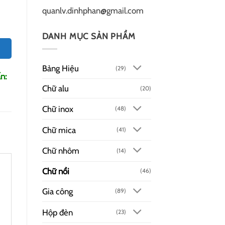
quanlv.dinhphan@gmail.com
DANH MỤC SẢN PHẨM
Bảng Hiệu
(29)
n:
Chữ alu
(20)
Chữ inox
(48)
Chữ mica
(41)
Chữ nhôm
(14)
Chữ nổi
(46)
Gia công
(89)
Hộp đèn
(23)