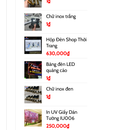
1
₫
Chữ inox trắng
1
₫
Hộp Đèn Shop Thời
Trang
630,000
₫
Bảng đèn LED
quảng cáo
1
₫
Chữ inox đen
1
₫
In UV Giấy Dán
Tường IU006
250,000
₫