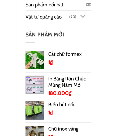
Sản phẩm nổi bật
(21)
Vật tư quảng cáo
(90)
SẢN PHẨM MỚI
Cắt chữ formex
1
₫
In Băng Rôn Chúc
Mừng Năm Mới
180,000
₫
Biển hút nổi
1
₫
Chữ inox vàng