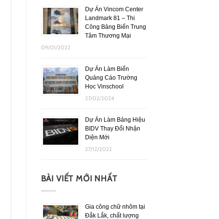
Dự Án Vincom Center
Landmark 81 – Thi
Công Bảng Biển Trung
Tâm Thương Mại
09/01/2022
Dự Án Làm Biển
Quảng Cáo Trường
Học Vinschool
27/02/2024
Dự Án Làm Bảng Hiệu
BIDV Thay Đổi Nhận
Diện Mới
27/12/2022
BÀI VIẾT MỚI NHẤT
Gia công chữ nhôm tại
Đắk Lắk, chất lượng