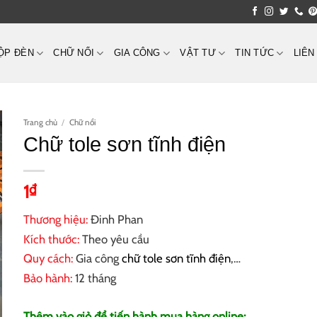
ỘP ĐÈN
CHỮ NỔI
GIA CÔNG
VẬT TƯ
TIN TỨC
LIÊN
Trang chủ
/
Chữ nổi
Chữ tole sơn tĩnh điện
1
₫
Thương hiệu:
Đinh Phan
Kích thước:
Theo yêu cầu
Quy cách:
Gia công
chữ tole sơn tĩnh điện
,…
Bảo hành:
12 tháng
Thêm vào giỏ để tiến hành mua hàng online: