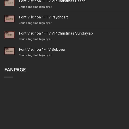
Font Việt hóa 1FTV VIP Christmas Beach
ở
Chức năng bình luận bị tắt
Font
Việt
Font Việt hóa 1FTV Psychoart
hóa
1FTV
ở
Chức năng bình luận bị tắt
VIP
Font
Christmas
Việt
Font Việt hóa 1FTV VIP Christmas Sundaylab
Beach
hóa
1FTV
ở
Chức năng bình luận bị tắt
Psychoart
Font
Việt
Font Việt hóa 1FTV Subpear
hóa
1FTV
ở
Chức năng bình luận bị tắt
VIP
Font
Christmas
Việt
Sundaylab
hóa
FANPAGE
1FTV
Subpear