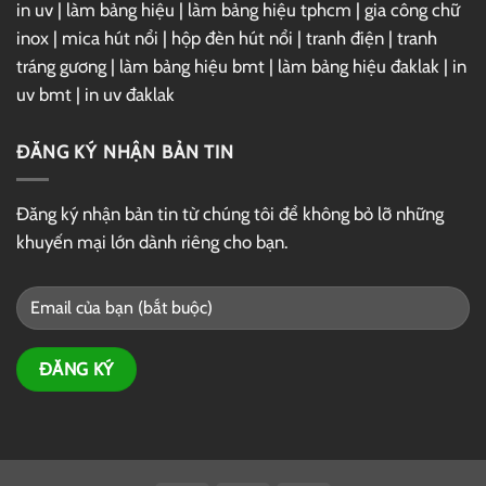
in uv
|
làm bảng hiệu
|
làm bảng hiệu tphcm
|
gia công chữ
inox
|
mica hút nổi
|
hộp đèn hút nổi
|
tranh điện
|
tranh
tráng gương
|
làm bảng hiệu bmt
|
làm bảng hiệu đaklak
|
in
uv bmt
|
in uv đaklak
ĐĂNG KÝ NHẬN BẢN TIN
Đăng ký nhận bản tin từ chúng tôi để không bỏ lỡ những
khuyến mại lớn dành riêng cho bạn.