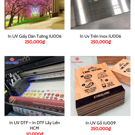
In UV Giấy Dán Tường IU006
In Uv Trên Inox IU006
250,000
₫
250,000
₫
In UV DTF – In DTF Lấy Liền
In UV Gỗ IU009
HCM
250,000
₫
10,000
₫