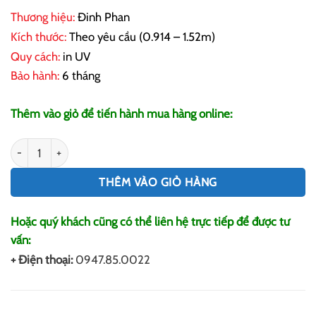
Thương hiệu:
Đinh Phan
Kích thước:
Theo yêu cầu (0.914 – 1.52m)
Quy cách:
in UV
Bảo hành:
6 tháng
Thêm vào giỏ để tiến hành mua hàng online:
In UV Decal Hồ Chí Minh, In UV Decal 3M Số Lượng Lớn, 
THÊM VÀO GIỎ HÀNG
Hoặc quý khách cũng có thể liên hệ trực tiếp để được tư
vấn:
+ Điện thoại:
0947.85.0022