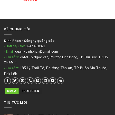
VỀ CHÚNG TÔI
Đinh Phan
-
Công ty quảng cáo
- Hotline/Zalo:
0947.45.0022
- Email:
quanlv.dinhphan@gmail.com
- Trụ sở 1:
234/3 Tô Ngọc Vân, Phường Linh Đông, TP. Thủ Đức, TP. Hồ
Chí Minh
185 Lý Thái Tổ, Phường Tân An, TP. Buôn Ma Thuột,
- Trụ sở 2
:
Đắk Lắk
TIN TỨC MỚI