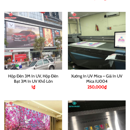
Hộp Đèn 3M In UV, Hộp Đèn
Xưởng In UV Mica – Giá In UV
Bạt 3M In UV Khổ Lớn
Mica IU004
1
₫
250,000
₫