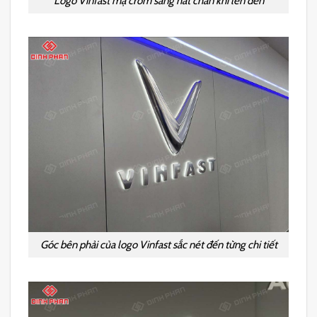
Logo Vinfast mạ crom sáng hắt chân khi lên đèn
Góc bên phải của logo Vinfast sắc nét đến từng chi tiết