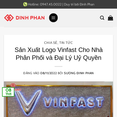
Bỏ
Hotline:
0947.45.0022
|
Duy trì bởi
Đinh Phan
qua
nội
dung
CHIA SẺ
,
TIN TỨC
Sản Xuất Logo Vinfast Cho Nhà
Phân Phối và Đại Lý Uỷ Quyền
ĐĂNG VÀO
08/11/2022
BỞI
SƯƠNG ĐINH PHAN
08
Th11