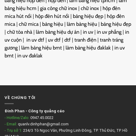
bảng hiệu hộp đèn
|
hộp đèn
|
làm bảng hiệu tphcm
|
làm
bảng hiệu hcm
|
gia công chữ inox
|
chữ inox
|
hộp đèn
mica hút nổi
|
hộp đèn hút nổi
|
bảng hiệu đẹp
|
hộp đèn
mica
|
chữ mica
|
bảng hiệu
|
làm bảng hiệu
|
bảng hiệu đẹp
|
chữ tòa nhà
|
làm bảng hiệu dự án
|
in uv
|
in uv phẳng
|
in
uv cuộn
|
in uv dtf
|
uv dtf
|
dtf
|
tranh điện
|
tranh tráng
gương
|
làm bảng hiệu bmt
|
làm bảng hiệu đaklak
|
in uv
bmt
|
in uv đaklak
VỀ CHÚNG TÔI
Đinh Phan
-
Công ty quảng cáo
- Hotline/Zalo:
0947.45.0022
- Email:
quanlv.dinhphan@gmail.com
- Trụ sở 1:
234/3 Tô Ngọc Vân, Phường Linh Đông, TP. Thủ Đức, TP. Hồ