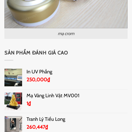
mạ crom
SẢN PHẨM ĐÁNH GIÁ CAO
In UV Phẳng
250,000
₫
Mạ Vàng Linh Vật MV001
1
₫
Tranh Lý Tiểu Long
260,447
₫