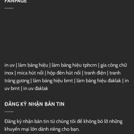
FANPAGE
1FTV
Subpear
in uv
|
làm bảng hiệu
|
làm bảng hiệu tphcm
|
gia công chữ
inox
|
mica hút nổi
|
hộp đèn hút nổi
|
tranh điện
|
tranh
tráng gương
|
làm bảng hiệu bmt
|
làm bảng hiệu đaklak
|
in
uv bmt
|
in uv đaklak
ĐĂNG KÝ NHẬN BẢN TIN
Đăng ký nhận bản tin từ chúng tôi để không bỏ lỡ những
khuyến mại lớn dành riêng cho bạn.