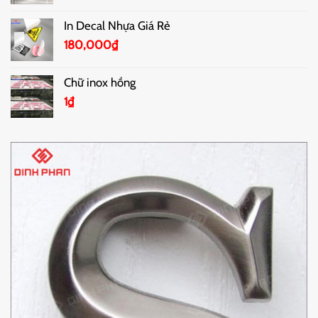
In Decal Nhựa Giá Rẻ
180,000
₫
Chữ inox hồng
1
₫