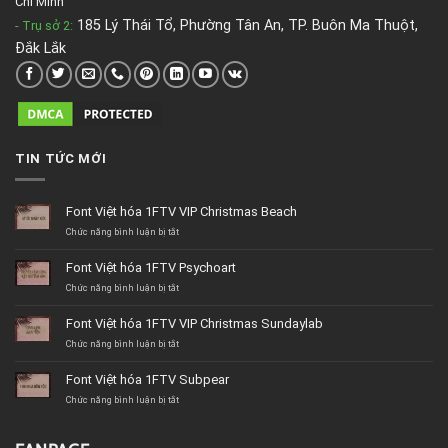
Chí Minh
185 Lý Thái Tổ, Phường Tân An, TP. Buôn Ma Thuột,
- Trụ sở 2
:
Đắk Lắk
TIN TỨC MỚI
Font Việt hóa 1FTV VIP Christmas Beach
ở
Chức năng bình luận bị tắt
Font
Việt
Font Việt hóa 1FTV Psychoart
hóa
1FTV
ở
Chức năng bình luận bị tắt
VIP
Font
Christmas
Việt
Font Việt hóa 1FTV VIP Christmas Sundaylab
Beach
hóa
1FTV
ở
Chức năng bình luận bị tắt
Psychoart
Font
Việt
Font Việt hóa 1FTV Subpear
hóa
1FTV
ở
Chức năng bình luận bị tắt
VIP
Font
Christmas
Việt
Sundaylab
hóa