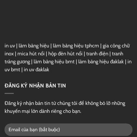
in uv
|
làm bảng hiệu
|
làm bảng hiệu tphcm
|
gia công chữ
inox
|
mica hút nổi
|
hộp đèn hút nổi
|
tranh điện
|
tranh
tráng gương
|
làm bảng hiệu bmt
|
làm bảng hiệu đaklak
|
in
uv bmt
|
in uv đaklak
ĐĂNG KÝ NHẬN BẢN TIN
Đăng ký nhận bản tin từ chúng tôi để không bỏ lỡ những
khuyến mại lớn dành riêng cho bạn.