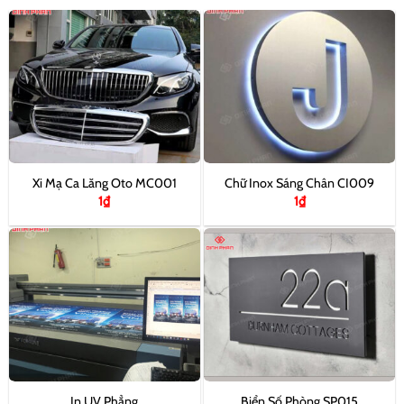
Xi Mạ Ca Lăng Oto MC001
Chữ Inox Sáng Chân CI009
1
₫
1
₫
In UV Phẳng
Biển Số Phòng SP015