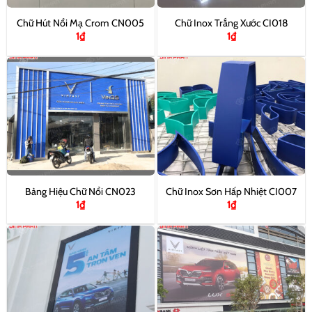
Chữ Hút Nổi Mạ Crom CN005
Chữ Inox Trắng Xước CI018
1
₫
1
₫
Bảng Hiệu Chữ Nổi CN023
Chữ Inox Sơn Hấp Nhiệt CI007
1
₫
1
₫