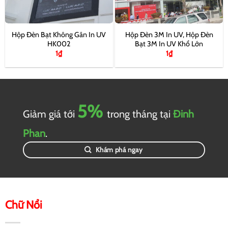
Hộp Đèn Bạt Không Gân In UV
Hộp Đèn 3M In UV, Hộp Đèn
HK002
Bạt 3M In UV Khổ Lớn
1
₫
1
₫
5%
Giảm giá tới
trong tháng tại
Đinh
Phan
.
Khám phá ngay
Chữ Nổi