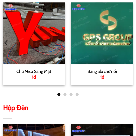
Chữ Mica Sáng Mặt
Bảng alu chữ nổi
1
₫
1
₫
Hộp Đèn