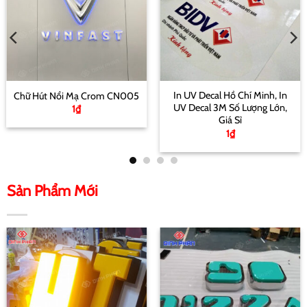
In UV Decal Hồ Chí Minh, In
Chữ Hút Nổi Mạ Crom CN005
UV Decal 3M Số Lượng Lớn,
1
₫
Giá Sỉ
1
₫
Sản Phẩm Mới