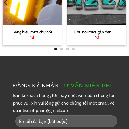
Bảng hiệu mica chữ nổi
Chữ nổi mica gắn đèn LED
1
₫
1
₫
ĐĂNG KÝ NHẬN
TƯ VẤN MIỄN PHÍ
Bạn là khách hàng , lớn hay nhỏ, và muốn chúng tôi
phục vụ , xin vui lòng gửi cho chúng tôi một
email về
quanlv.dinhphan@gmail.com