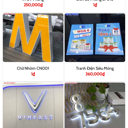
250,000
₫
1
₫
Chữ Nhôm CN001
Tranh Điện Siêu Mỏng
1
₫
360,000
₫