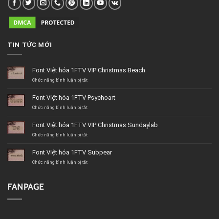
TIN TỨC MỚI
Font Việt hóa 1FTV VIP Christmas Beach
ở
Chức năng bình luận bị tắt
Font
Việt
Font Việt hóa 1FTV Psychoart
hóa
1FTV
ở
Chức năng bình luận bị tắt
VIP
Font
Christmas
Việt
Font Việt hóa 1FTV VIP Christmas Sundaylab
Beach
hóa
1FTV
ở
Chức năng bình luận bị tắt
Psychoart
Font
Việt
Font Việt hóa 1FTV Subpear
hóa
1FTV
ở
Chức năng bình luận bị tắt
VIP
Font
Christmas
Việt
Sundaylab
hóa
FANPAGE
1FTV
Subpear