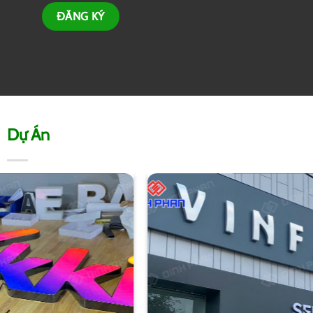
Dự Án