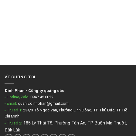
VỀ CHÚNG TÔI
Đinh Phan
-
Công ty quảng cáo
- Hotline/Zalo:
0947.45.0022
- Email:
quanlv.dinhphan@gmail.com
- Trụ sở 1:
234/3 Tô Ngọc Vân, Phường Linh Đông, TP. Thủ Đức, TP. Hồ
Chí Minh
185 Lý Thái Tổ, Phường Tân An, TP. Buôn Ma Thuột,
- Trụ sở 2
:
Đắk Lắk