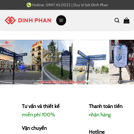
Bỏ
Hotline:
0947.45.0022
|
Duy trì bởi
Đinh Phan
qua
nội
dung
Tư vấn và thiết kế
Thanh toán tiền
miễn phí 100%
nhận hàng
Vận chuyển
Hotline