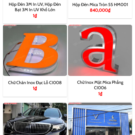
Hộp Đèn 3M In UV, Hộp Đèn
Hộp Đèn Mica Tròn 55 HM001
Bạt 3M In UV Khổ Lớn
840,000
₫
1
₫
Chữ Inox Mặt Mica Phẳng
Chữ Chân Inox Đục Lỗ CI008
CI006
1
₫
1
₫