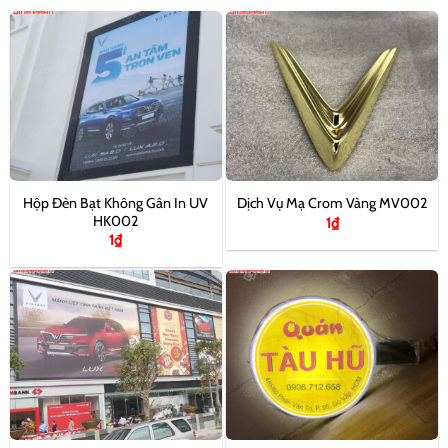
Hộp Đèn Bạt Không Gân In UV
Dịch Vụ Mạ Crom Vàng MV002
HK002
1
₫
1
₫