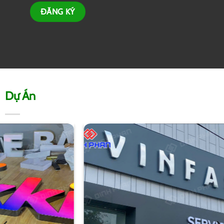
Dự Án