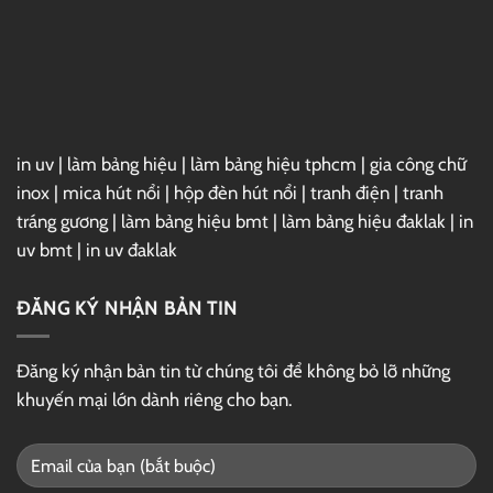
in uv
|
làm bảng hiệu
|
làm bảng hiệu tphcm
|
gia công chữ
inox
|
mica hút nổi
|
hộp đèn hút nổi
|
tranh điện
|
tranh
tráng gương
|
làm bảng hiệu bmt
|
làm bảng hiệu đaklak
|
in
uv bmt
|
in uv đaklak
ĐĂNG KÝ NHẬN BẢN TIN
Đăng ký nhận bản tin từ chúng tôi để không bỏ lỡ những
khuyến mại lớn dành riêng cho bạn.