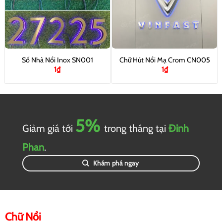
Số Nhà Nổi Inox SN001
Chữ Hút Nổi Mạ Crom CN005
1
₫
1
₫
5%
Giảm giá tới
trong tháng tại
Đinh
Phan
.
Khám phá ngay
Chữ Nổi