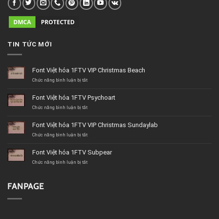
TIN TỨC MỚI
Font Việt hóa 1FTV VIP Christmas Beach
ở
Chức năng bình luận bị tắt
Font
Việt
Font Việt hóa 1FTV Psychoart
hóa
1FTV
ở
Chức năng bình luận bị tắt
VIP
Font
Christmas
Việt
Font Việt hóa 1FTV VIP Christmas Sundaylab
Beach
hóa
1FTV
ở
Chức năng bình luận bị tắt
Psychoart
Font
Việt
Font Việt hóa 1FTV Subpear
hóa
1FTV
ở
Chức năng bình luận bị tắt
VIP
Font
Christmas
Việt
Sundaylab
hóa
FANPAGE
1FTV
Subpear