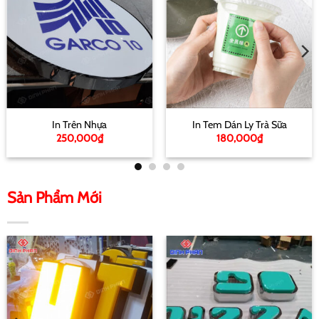
In Trên Nhựa
In Tem Dán Ly Trà Sữa
250,000
₫
180,000
₫
Sản Phẩm Mới