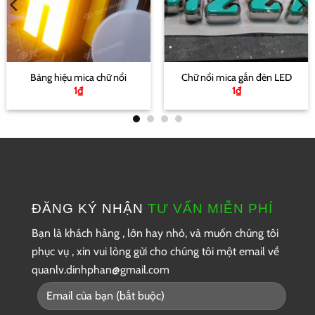
Bảng hiệu mica chữ nổi
Chữ nổi mica gắn đèn LED
1
₫
1
₫
ĐĂNG KÝ NHẬN
TƯ VẤN MIỄN PHÍ
Bạn là khách hàng , lớn hay nhỏ, và muốn chúng tôi
phục vụ , xin vui lòng gửi cho chúng tôi một
email về
quanlv.dinhphan@gmail.com