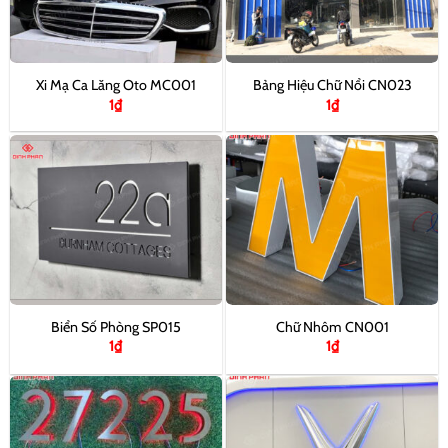
Xi Mạ Ca Lăng Oto MC001
Bảng Hiệu Chữ Nổi CN023
1
₫
1
₫
Biển Số Phòng SP015
Chữ Nhôm CN001
1
₫
1
₫