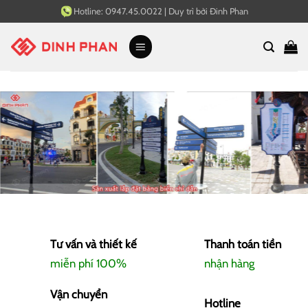
Bỏ
Hotline:
0947.45.0022
|
Duy trì bởi
Đinh Phan
qua
nội
dung
Tư vấn và thiết kế
Thanh toán tiền
miễn phí 100%
nhận hàng
Vận chuyển
Hotline