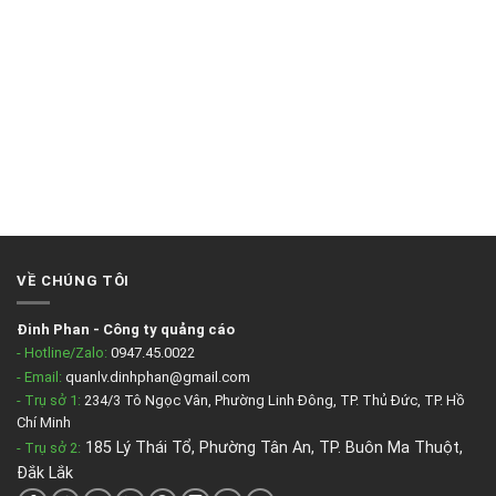
VỀ CHÚNG TÔI
Đinh Phan
-
Công ty quảng cáo
- Hotline/Zalo:
0947.45.0022
- Email:
quanlv.dinhphan@gmail.com
- Trụ sở 1:
234/3 Tô Ngọc Vân, Phường Linh Đông, TP. Thủ Đức, TP. Hồ
Chí Minh
185 Lý Thái Tổ, Phường Tân An, TP. Buôn Ma Thuột,
- Trụ sở 2
:
Đắk Lắk