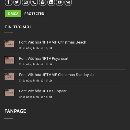
TIN TỨC MỚI
Font Việt hóa 1FTV VIP Christmas Beach
ở
Chức năng bình luận bị tắt
Font
Việt
Font Việt hóa 1FTV Psychoart
hóa
1FTV
ở
Chức năng bình luận bị tắt
VIP
Font
Christmas
Việt
Font Việt hóa 1FTV VIP Christmas Sundaylab
Beach
hóa
1FTV
ở
Chức năng bình luận bị tắt
Psychoart
Font
Việt
Font Việt hóa 1FTV Subpear
hóa
1FTV
ở
Chức năng bình luận bị tắt
VIP
Font
Christmas
Việt
Sundaylab
hóa
FANPAGE
1FTV
Subpear