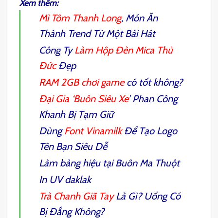
Xem thêm:
Mì Tôm Thanh Long
, Món Ăn
Thành Trend Từ Một Bài Hát
Công Ty
Làm Hộp Đèn Mica Thủ
Đức
Đẹp
RAM 2GB chơi game
có tốt không?
Đại Gia ‘Buôn Siêu Xe
’ Phan Công
Khanh Bị Tạm Giữ
Dùng
Font Vinamilk
Để Tạo Logo
Tên Bạn Siêu Dễ
Làm bảng hiệu tại Buôn Ma Thuột
In UV daklak
Trà Chanh Giã Tay
Là Gì? Uống Có
Bị Đắng Không?