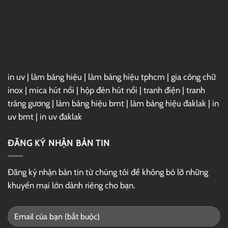
in uv
|
làm bảng hiệu
|
làm bảng hiệu tphcm
|
gia công chữ
inox
|
mica hút nổi
|
hộp đèn hút nổi
|
tranh điện
|
tranh
tráng gương
|
làm bảng hiệu bmt
|
làm bảng hiệu đaklak
|
in
uv bmt
|
in uv đaklak
ĐĂNG KÝ NHẬN BẢN TIN
Đăng ký nhận bản tin từ chúng tôi để không bỏ lỡ những
khuyến mại lớn dành riêng cho bạn.