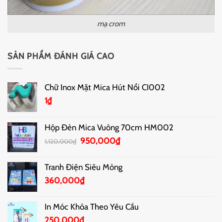
mạ crom
SẢN PHẨM ĐÁNH GIÁ CAO
Chữ Inox Mặt Mica Hút Nổi CI002
1
₫
Hộp Đèn Mica Vuông 70cm HM002
Giá
Giá
950,000
₫
1,120,000
₫
gốc
hiện
là:
tại
Tranh Điện Siêu Mỏng
1,120,000₫.
là:
360,000
₫
950,000₫.
In Móc Khóa Theo Yêu Cầu
250,000
₫