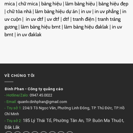
mica
|
chữ mica
|
bảng hiệu
|
làm bảng hiệu
|
bảng hiệu đẹp
|
chữ tòa nhà
|
làm bảng hiệu dự án
|
in uv
|
in uv phẳng
|
in
uv cuộn
|
in uv dtf
|
uv dtf
|
dtf
|
tranh điện
|
tranh tráng
gương
|
làm bảng hiệu bmt
|
làm bảng hiệu đaklak
|
in uv
bmt
|
in uv đaklak
VỀ CHÚNG TÔI
Đinh Phan
-
Công ty quảng cáo
- Hotline/Zalo:
0947.45.0022
- Email:
quanlv.dinhphan@gmail.com
- Trụ sở 1:
234/3 Tô Ngọc Vân, Phường Linh Đông, TP. Thủ Đức, TP. Hồ
Chí Minh
185 Lý Thái Tổ, Phường Tân An, TP. Buôn Ma Thuột,
- Trụ sở 2
:
Đắk Lắk