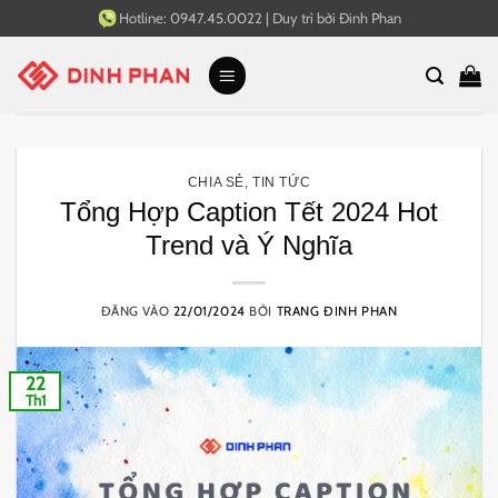
Bỏ
Hotline:
0947.45.0022
|
Duy trì bởi
Đinh Phan
qua
nội
dung
CHIA SẺ
,
TIN TỨC
Tổng Hợp Caption Tết 2024 Hot
Trend và Ý Nghĩa
ĐĂNG VÀO
22/01/2024
BỞI
TRANG ĐINH PHAN
22
Th1