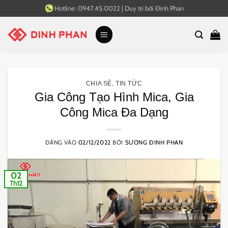
Bỏ
Hotline:
0947.45.0022
|
Duy trì bởi
Đinh Phan
qua
nội
dung
CHIA SẺ
,
TIN TỨC
Gia Công Tạo Hình Mica, Gia
Công Mica Đa Dạng
ĐĂNG VÀO
02/12/2022
BỞI
SƯƠNG ĐINH PHAN
02
Th12